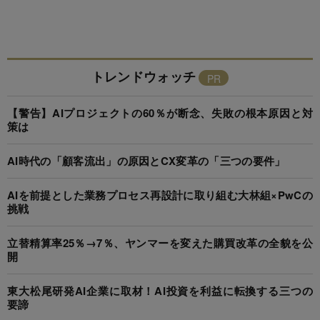
トレンドウォッチ
【警告】AIプロジェクトの60％が断念、失敗の根本原因と対
策は
AI時代の「顧客流出」の原因とCX変革の「三つの要件」
AIを前提とした業務プロセス再設計に取り組む大林組×PwCの
挑戦
立替精算率25％→7％、ヤンマーを変えた購買改革の全貌を公
開
東大松尾研発AI企業に取材！AI投資を利益に転換する三つの
要諦