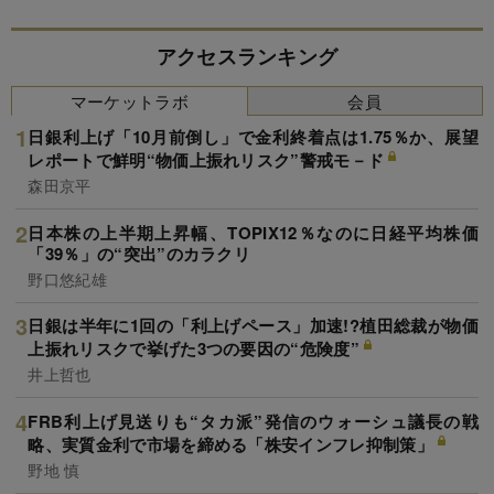
アクセスランキング
マーケットラボ
会員
日銀利上げ「10月前倒し」で金利終着点は1.75％か、展望
レポートで鮮明“物価上振れリスク”警戒モ－ド
森田京平
日本株の上半期上昇幅、TOPIX12％なのに日経平均株価
「39％」の“突出”のカラクリ
野口悠紀雄
日銀は半年に1回の「利上げペース」加速!?植田総裁が物価
上振れリスクで挙げた3つの要因の“危険度”
井上哲也
FRB利上げ見送りも“タカ派”発信のウォーシュ議長の戦
略、実質金利で市場を締める「株安インフレ抑制策」
野地 慎