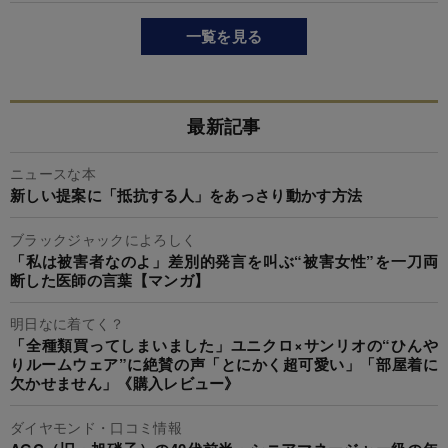
一覧を見る
最新記事
ニュースな本
新しい提案に「抵抗する人」をあっさり動かす方法
ブラックジャックによろしく
「私は被害者なのよ」差別的発言を叫ぶ“被害女性”を一刀両
断した医師の言葉【マンガ】
明日なに着てく？
「全種類買ってしまいました」ユニクロ×サンリオの“ひんや
りルームウェア”に絶賛の声「とにかく超可愛い」「部屋着に
欠かせません」《購入レビュー》
ダイヤモンド・口コミ情報