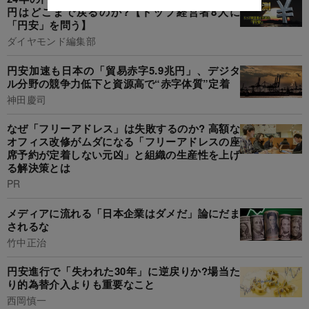
円はどこまで戻るのか?【トップ経営者8人に
「円安」を問う】
ダイヤモンド編集部
円安加速も日本の「貿易赤字5.9兆円」、デジタ
ル分野の競争力低下と資源高で“赤字体質”定着
神田慶司
なぜ「フリーアドレス」は失敗するのか? 高額な
オフィス改修がムダになる「フリーアドレスの座
席予約が定着しない元凶」と組織の生産性を上げ
る解決策とは
PR
メディアに流れる「日本企業はダメだ」論にだま
されるな
竹中正治
円安進行で「失われた30年」に逆戻りか?場当た
り的為替介入よりも重要なこと
西岡慎一