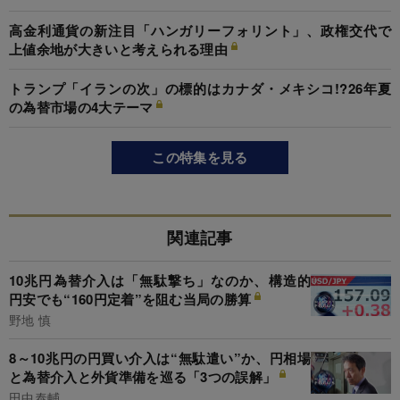
高金利通貨の新注目「ハンガリーフォリント」、政権交代で
上値余地が大きいと考えられる理由
トランプ「イランの次」の標的はカナダ・メキシコ!?26年夏
の為替市場の4大テーマ
この特集を見る
関連記事
10兆円為替介入は「無駄撃ち」なのか、構造的
円安でも“160円定着”を阻む当局の勝算
野地 慎
8～10兆円の円買い介入は“無駄遣い”か、円相場
と為替介入と外貨準備を巡る「3つの誤解」
田中泰輔