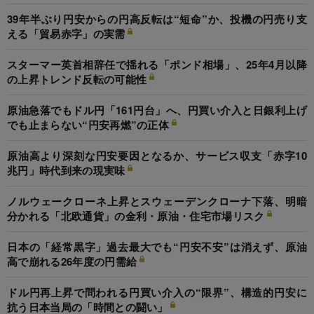
39年半ぶり円安からの円高反転は“短命”か、投機の円売り支
える「貿易赤字」の実需
スターマー英首相辞任で揺れる「ポンド相場」、25年4月以降
の上昇トレンド反転の可能性
原油急落でもドル円「161円台」へ、円買い介入と日銀利上げ
でも止まらない“円安再燃”の正体
原油高より深刻な円安要因となるか、サービス収支「赤字10
兆円」時代到来の現実味
ノルウェークローネ上昇とスウェーデンクローナ下落、明暗
分かれる「北欧通貨」の金利・原油・住宅市場リスク
日本の「経常黒字」過去最大でも“円安不安”は消えず、原油
高で崩れる26年度の円需給
ドル円再上昇で問われる円買い介入の“限界”、構造的円安に
抗う日本当局の「時間との闘い」