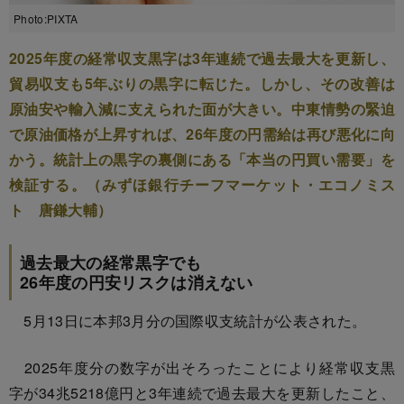
Photo:PIXTA
2025年度の経常収支黒字は3年連続で過去最大を更新し、
貿易収支も5年ぶりの黒字に転じた。しかし、その改善は
原油安や輸入減に支えられた面が大きい。中東情勢の緊迫
で原油価格が上昇すれば、26年度の円需給は再び悪化に向
かう。統計上の黒字の裏側にある「本当の円買い需要」を
検証する。（みずほ銀行チーフマーケット・エコノミス
ト 唐鎌大輔）
過去最大の経常黒字でも
26年度の円安リスクは消えない
5月13日に本邦3月分の国際収支統計が公表された。
2025年度分の数字が出そろったことにより経常収支黒
字が34兆5218億円と3年連続で過去最大を更新したこと、