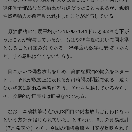
導体電子部品などの輸出が好調だったこともあるが、鉱物
性燃料輸入が前年度比減少したことが寄与している。
原油価格の年度平均が1バレル71.41ドルと3.3％も下が
ったことが寄与しているが、もはや26年度において同水準
となることは望み薄である。25年度の数字に安堵（あん
ど）する意味は全くないだろう。
日本がいつ備蓄放出を止め、高価な原油の輸入をスター
トし、それが収支上に表れるかは時間の問題である。遠く
ない将来に訪れる事態だろう。それを見越しているからこ
そ、投機的な円売りは旺盛なのである。
なお、本稿執筆時点では3回目の備蓄放出は行われない
という方針が報じられている。とすれば、6月の貿易統計
（7月発表分）から、今回の価格急騰や円安が反映されて