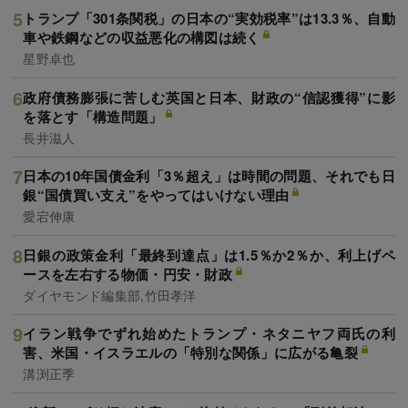
トランプ「301条関税」の日本の“実効税率”は13.3％、自動
車や鉄鋼などの収益悪化の構図は続く
星野卓也
政府債務膨張に苦しむ英国と日本、財政の“信認獲得”に影
を落とす「構造問題」
長井滋人
日本の10年国債金利「3％超え」は時間の問題、それでも日
銀“国債買い支え”をやってはいけない理由
愛宕伸康
日銀の政策金利「最終到達点」は1.5％か2％か、利上げペ
ースを左右する物価・円安・財政
ダイヤモンド編集部,竹田孝洋
イラン戦争でずれ始めたトランプ・ネタニヤフ両氏の利
害、米国・イスラエルの「特別な関係」に広がる亀裂
溝渕正季