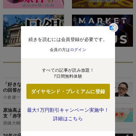
続きを読むには会員登録が必要です。
会員の方は
ログイン
あなたにおすすめ
すべての記事が読み放題！
7日間無料体験
「好きなことを仕事にしたい」若者への豊田章男
の回答が正論すぎて、ぐうの音も出なかった
ダイヤモンド・プレミアムに登録
小倉健一
最大1万円割引キャンペーン実施中！
原油高より深刻な円安要因となるか、サービス収
支「赤字10兆円」時代到来の現実味
詳細はこちら
唐鎌大輔
24年の円相場を銀行頭取や大企業社長が大予想!