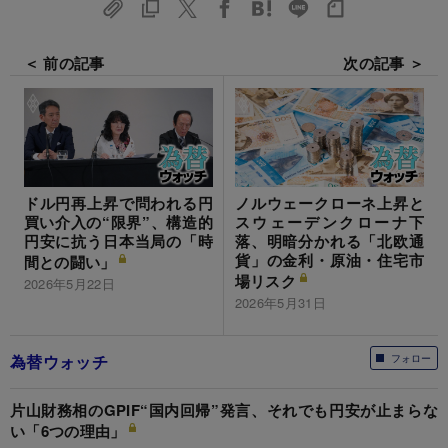
＜ 前の記事
次の記事 ＞
ドル円再上昇で問われる円
ノルウェークローネ上昇と
買い介入の“限界”、構造的
スウェーデンクローナ下
円安に抗う日本当局の「時
落、明暗分かれる「北欧通
貨」の金利・原油・住宅市
間との闘い」
場リスク
2026年5月22日
2026年5月31日
為替ウォッチ
フォロー
片山財務相のGPIF“国内回帰”発言、それでも円安が止まらな
い「6つの理由」