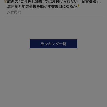
維新の“ゴリ押し法案”では片付けられない「副首都法」、
道州制と地方分権を動かす突破口になるか
八代尚宏
ランキング一覧