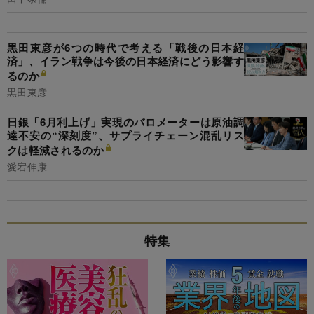
黒田東彦が6つの時代で考える「戦後の日本経
済」、イラン戦争は今後の日本経済にどう影響す
るのか
黒田東彦
日銀「6月利上げ」実現のバロメーターは原油調
達不安の“深刻度”、サプライチェーン混乱リス
クは軽減されるのか
愛宕伸康
特集