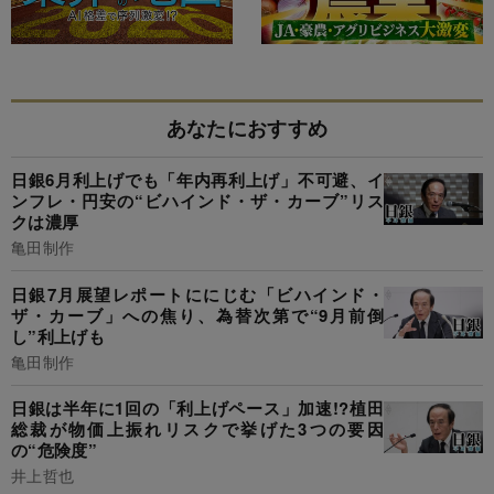
あなたにおすすめ
日銀6月利上げでも「年内再利上げ」不可避、イ
ンフレ・円安の“ビハインド・ザ・カーブ”リス
クは濃厚
亀田制作
日銀7月展望レポートににじむ「ビハインド・
ザ・カーブ」への焦り、為替次第で“9月前倒
し”利上げも
亀田制作
日銀は半年に1回の「利上げペース」加速!?植田
総裁が物価上振れリスクで挙げた3つの要因
の“危険度”
井上哲也