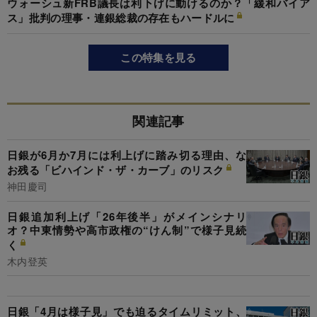
ウォーシュ新FRB議長は利下げに動けるのか？「緩和バイア
ス」批判の理事・連銀総裁の存在もハードルに
この特集を見る
関連記事
日銀が6月か7月には利上げに踏み切る理由、な
お残る「ビハインド・ザ・カーブ」のリスク
神田慶司
日銀追加利上げ「26年後半」がメインシナリ
オ？中東情勢や高市政権の“けん制”で様子見続
く
木内登英
日銀「4月は様子見」でも迫るタイムリミット、