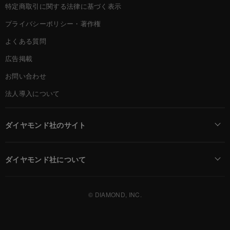
特定商取引に関する法律に基づく表示
プライバシーポリシー・著作権
よくある質問
広告掲載
お問い合わせ
法人導入について
ダイヤモンド社のサイト
Diamond Online(English)
ダイヤモンド社について
週刊ダイヤモンド
ダイヤモンド社TOP
DIAMONDハーバード・ビジネス・レビュー
© DIAMOND, INC.
会社概要
ダイヤモンドZAi（デジタル版）
採用情報
書籍オンライン