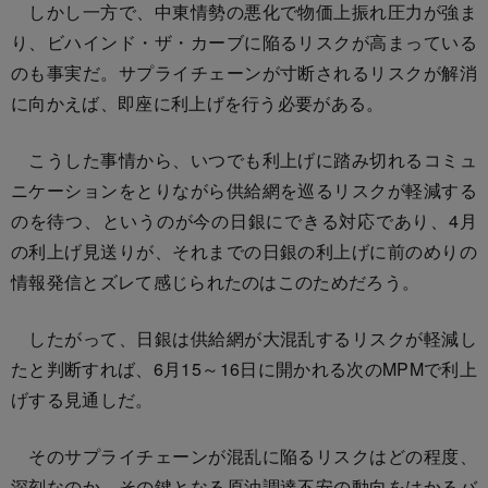
しかし一方で、中東情勢の悪化で物価上振れ圧力が強ま
り、ビハインド・ザ・カーブに陥るリスクが高まっている
のも事実だ。サプライチェーンが寸断されるリスクが解消
に向かえば、即座に利上げを行う必要がある。
こうした事情から、いつでも利上げに踏み切れるコミュ
ニケーションをとりながら供給網を巡るリスクが軽減する
のを待つ、というのが今の日銀にできる対応であり、4月
の利上げ見送りが、それまでの日銀の利上げに前のめりの
情報発信とズレて感じられたのはこのためだろう。
したがって、日銀は供給網が大混乱するリスクが軽減し
たと判断すれば、6月15～16日に開かれる次のMPMで利上
げする見通しだ。
そのサプライチェーンが混乱に陥るリスクはどの程度、
深刻なのか。その鍵となる原油調達不安の動向をはかるバ