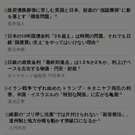
政府債務膨張に苦しむ英国と日本、財政の“信認獲得”に影
を落とす「構造問題」
長井滋人
日本の10年国債金利「3％超え」は時間の問題、それでも日
銀“国債買い支え”をやってはいけない理由
愛宕伸康
日銀の政策金利「最終到達点」は1.5％か2％か、利上げペ
ースを左右する物価・円安・財政
ダイヤモンド編集部,竹田孝洋
イラン戦争でずれ始めたトランプ・ネタニヤフ両氏の利
害、米国・イスラエルの「特別な関係」に広がる亀裂
溝渕正季
維新の“ゴリ押し法案”では片付けられない「副首都法」、
道州制と地方分権を動かす突破口になるか
八代尚宏