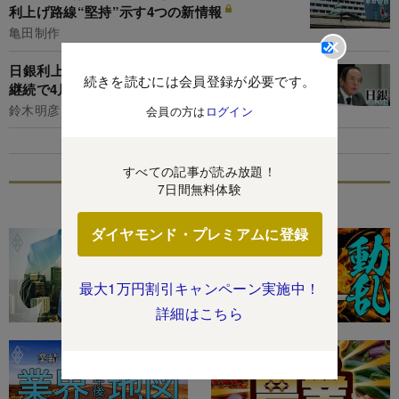
利上げ路線“堅持”示す4つの新情報
亀田制作
日銀利上げ「早くて6月」か、中東情勢の不透明
続きを読むには会員登録が必要です。
継続で4月決定会合は政策金利据え置きへ
鈴木明彦
会員の方は
ログイン
すべての記事が読み放題！
7日間無料体験
特集
ダイヤモンド・プレミアムに登録
最大1万円割引キャンペーン実施中！
詳細はこちら