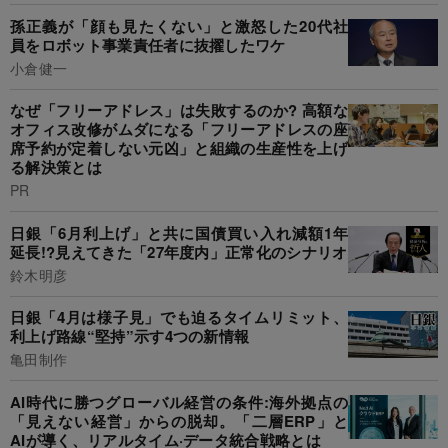
孫正義が「顔も見たくない」と激怒した20代社
員をロボット事業責任者に抜擢したワケ
小倉健一
なぜ「フリーアドレス」は失敗するのか? 高額な
オフィス改修がムダになる「フリーアドレスの座
席予約が定着しない元凶」と組織の生産性を上げ
る解決策とは
PR
日銀「6月利上げ」と共に国債買い入れ減額1年
延長!?見えてきた「27年度内」正常化のシナリオ
鈴木明彦
日銀「4月は様子見」でも迫るタイムリミット、
利上げ路線“堅持”示す4つの新情報
亀田制作
AI時代に勝つグローバル経営の条件:海外拠点の
「見えない経営」からの脱却。「二層ERP」と
AIが導く、リアルタイム·データ統合戦略とは