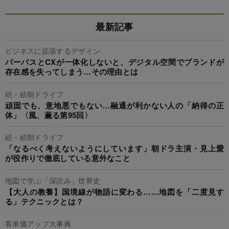
最新記事
ビジネスに拡張するデザイン
パーパスとCXが一体化しないと、デジタル空間でブランドが
存在感を失ってしまう…その理由とは
続・続朝ドライフ
頑固でも、意地悪でもない…融通が利かない人の「納得の正
体」〈風、薫る第95回〉
続・続朝ドライフ
「なるべく考えないようにしています」朝ドラ主演・見上愛
が役作りで徹底している意外なこと
地図で学ぶ「深読み」世界史
【大人の教養】国境線が物語に変わる……地図を「二度見す
る」テクニックとは？
客単価アップ大事典