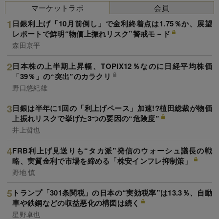
マーケットラボ
会員
日銀利上げ「10月前倒し」で金利終着点は1.75％か、展望
レポートで鮮明“物価上振れリスク”警戒モ－ド
森田京平
日本株の上半期上昇幅、TOPIX12％なのに日経平均株価
「39％」の“突出”のカラクリ
野口悠紀雄
日銀は半年に1回の「利上げペース」加速!?植田総裁が物価
上振れリスクで挙げた3つの要因の“危険度”
井上哲也
FRB利上げ見送りも“タカ派”発信のウォーシュ議長の戦
略、実質金利で市場を締める「株安インフレ抑制策」
野地 慎
トランプ「301条関税」の日本の“実効税率”は13.3％、自動
車や鉄鋼などの収益悪化の構図は続く
星野卓也