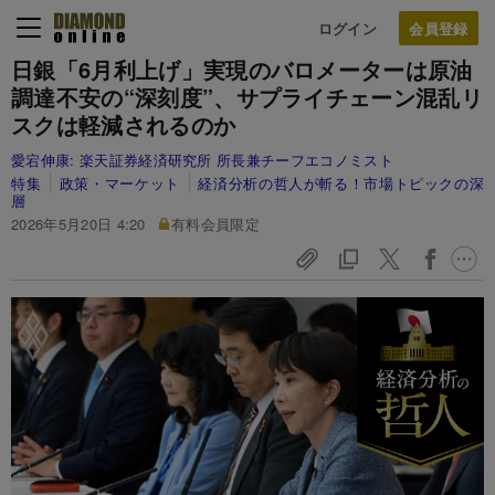
ログイン
日銀「6月利上げ」実現のバロメーターは原油
調達不安の“深刻度”、サプライチェーン混乱リ
スクは軽減されるのか
愛宕伸康:
楽天証券経済研究所 所長兼チーフエコノミスト
特集
政策・マーケット
経済分析の哲人が斬る！市場トピックの深
層
2026年5月20日 4:20
有料会員限定