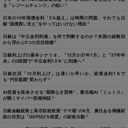
る「レジームチェンジ」の狙い
日本の10年国債金利「3％超え」は時間の問題、それでも日
銀“国債買い支え”をやってはいけない理由
日銀は「中立金利到達」を何で判断するのか？米国の経験則
から浮かぶ3つの注目指標
日銀利上げの基本シナリオ、「12月か27年1月」と「27年年
央」の2段階で“中立金利1.5％”に到達へ
日銀次回「12月利上げ」は遅いか早いか、政策金利1％で
も“円安基調”変わらず
AI投資を延命させる“期限なき恐怖”、最先端AI「ミュトス」
が開くサイバー防衛神話
日銀金融政策と高市財政政策“ヤマ場”の6月、責任ある積極財
政の目安は「GDP比2％程度」の財政出動