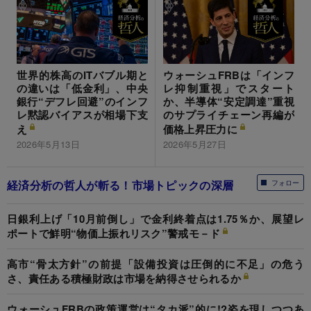
世界的株高のITバブル期と
ウォーシュFRBは「インフ
の違いは「低金利」、中央
レ抑制重視」でスタート
銀行“デフレ回避”のインフ
か、半導体“安定調達”重視
レ黙認バイアスが相場下支
のサプライチェーン再編が
え
価格上昇圧力に
2026年5月13日
2026年5月27日
経済分析の哲人が斬る！市場トピックの深層
フォロー
日銀利上げ「10月前倒し」で金利終着点は1.75％か、展望レ
ポートで鮮明“物価上振れリスク”警戒モ－ド
高市“骨太方針”の前提「設備投資は圧倒的に不足」の危う
さ、責任ある積極財政は市場を納得させられるか
ウォーシュFRBの政策運営は“タカ派”的に!?姿を現しつつあ