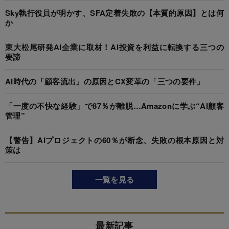
Sky執行役員が明かす、SFA定着失敗の【本質的原因】とは何
か
東大松尾研発AI企業に取材！AI投資を利益に転換する三つの
要諦
AI時代の「顧客流出」の原因とCX変革の「三つの要件」
「一度の不快な経験」で87％が離脱…Amazonに学ぶ“AI顧客
管理”
【警告】AIプロジェクトの60％が断念、失敗の根本原因と対
策は
一覧を見る
最新記事