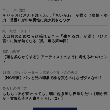
ニュース3面鏡
そりゃおじさんも泣くわ…「ちいかわ」が描く〈友情・努
力・貧困〉が中年男性に突き刺さるワケ
続・続朝ドライフ
人は何のためなら頑張れる？→「生きる力」が湧く〈ひと
言〉に胸が熱くなる〈風、薫る第94回〉
感性の教室
【頭を柔らかくする】アーティストのように考える3つのヒン
ト
89歳、現役トレーダー 大富豪シゲルさんの教え
【NG習慣】パッと見の印象で株を買うのはなぜダメなの？
暮らしの信じ方
もしも世界が変わっても、朝に起き出し夜眠りたい【朝か夜
か・古賀及子さん書き下ろし（2）】