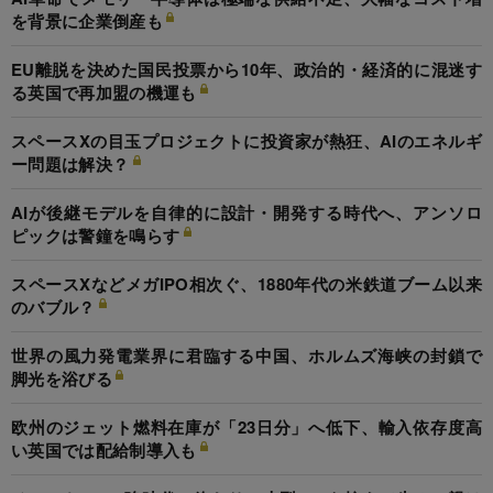
を背景に企業倒産も
EU離脱を決めた国民投票から10年、政治的・経済的に混迷す
る英国で再加盟の機運も
スペースXの目玉プロジェクトに投資家が熱狂、AIのエネルギ
ー問題は解決？
AIが後継モデルを自律的に設計・開発する時代へ、アンソロ
ピックは警鐘を鳴らす
スペースXなどメガIPO相次ぐ、1880年代の米鉄道ブーム以来
のバブル？
世界の風力発電業界に君臨する中国、ホルムズ海峡の封鎖で
脚光を浴びる
欧州のジェット燃料在庫が「23日分」へ低下、輸入依存度高
い英国では配給制導入も