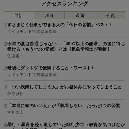
アクセスランキング
最新
昨日
週間
会員
すさまじく仕事ができる人の「休日の習慣」ベスト1
ダイヤモンド社書籍編集局
今年の夏は普通じゃない…「40℃以上の酷暑」の後に待ち
受ける〈もう1つの脅威〉とは【気象予報士が警鐘】
佐藤圭一
老後にダントツで後悔すること・ワースト1
ダイヤモンド社書籍編集局
「つい残業してしまう人」がお昼休みにやってしまうこと
萩原雅裕
「本当に頭のいい人」が「執着しない」たった1つの習慣
古川武士
暴行・暴言を繰り返していた非行少年→教官が気づけなか