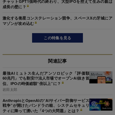
チャットGPT1強時代の終わり、大型IPOを控えて生みの親は
成長の壁に？
激化する衛星コンステレーション競争、スペースXの牙城にア
マゾンが攻め込む
この特集を見る
関連記事
最強AIミュトス生んだアンソロピック「評価額
60兆円」でも割安!?法人市場でオープンAI抜き首
位、IPOの時価総額“倍以上”に？
岩田太郎
AnthropicとOpenAIの“AIサイバー防御サービス
戦争”が開けたパンドラの箱、システムセキュリ
ティに降って湧いた「4つの大問題」とは？