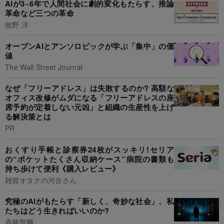
AIが3~6年で人間社会に劇的変化もたらす、推論
革命など三つの革命
牧野 洋
オープンAIとアンソロピックが学ぶ「集中」の価
値
The Wall Street Journal
なぜ「フリーアドレス」は失敗するのか? 高額な
オフィス改修がムダになる「フリーアドレスの座
席予約が定着しない元凶」と組織の生産性を上げ
る解決策とは
PR
おくすり手帳と診察券24枚がスッキリ!セリア
の“ポケットたくさん収納ケース”病院の書類も
持ち歩けて便利《購入レビュー》
雑貨オタクの河合さん
究極のAIがもたらす「新しく、奇妙な社会」、私
たちはどう生きればいいのか?
斉藤賢爾