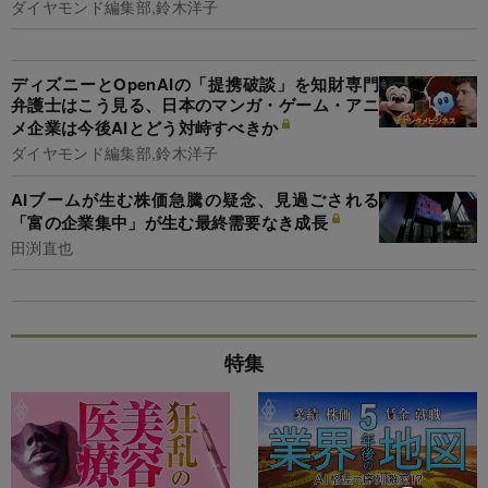
ダイヤモンド編集部,鈴木洋子
ディズニーとOpenAIの「提携破談」を知財専門
弁護士はこう見る、日本のマンガ・ゲーム・アニ
メ企業は今後AIとどう対峙すべきか
ダイヤモンド編集部,鈴木洋子
AIブームが生む株価急騰の疑念、見過ごされる
「富の企業集中」が生む最終需要なき成長
田渕直也
特集