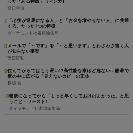
った「ある特徴」【マンガ】
宮口幸治
「老後が退屈になる人」と「お金を増やせない人」に共通
する、たった1つの特徴
ダイヤモンド社書籍編集局
メールで「～です」を「～と思います」とわざわざ書く人
が知らない事実
西田延弘
住んでからではもう遅い!?高性能な家ほど危ない…酷暑で
壁の中に広がる「見えないカビ」の正体
長嶋 修
老後になってから「もっと早くしておけばよかった」と思
うこと・ワースト1
ダイヤモンド社書籍編集局