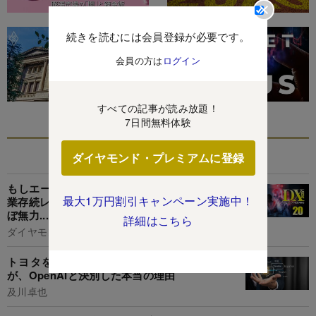
続きを読むには会員登録が必要です。
会員の方は
ログイン
すべての記事が読み放題！
7日間無料体験
あなたにおすすめ
ダイヤモンド・プレミアムに登録
もしエージェントAIが悪用されたら?リスクは企
最大1万円割引キャンペーン実施中！
業存続レベルまで多岐、従来型セキュリティはほ
ぼ無力...運用前にすべき対応を専門家が解説
詳細はこちら
ダイヤモンド編集部,鈴木洋子
トヨタを超える60兆円規模のAI企業Anthropic
が、OpenAIと決別した本当の理由
及川卓也