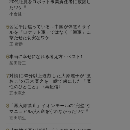
20代社員をロボット事業責任者に抜擢し
たワケ
小倉健一
習近平は焦っている…中国が弾道ミサイ
ルを「ロケット軍」ではなく「海軍」に
撃たせた切実なワケ
王 彦麟
本当に幸せになれる考え方・ベスト1
柴田賢三
対談に30分以上遅刻した大原麗子が“激
おこ”の五木寛之を一瞬で虜にした「魔
性のひとこと」〈再配信〉
五木寛之
「再入館禁止」イオンモールの“完璧”な
マニュアルが人命を守れなかったワケ
窪田順生