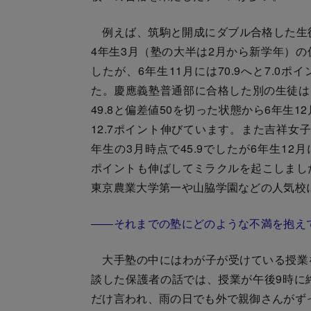
例えば、筑駒と開成にダブル合格した生
4年生3月（塾の大半は2月から新学年）の偏
したが、6年生11月には70.9へと7.0ポ
た。慶應義塾普通部に合格した別の生徒は、
49.8と偏差値50を切った状態から6年生12
12.7ポイント伸びています。また吉祥女
年生の3月時点で45.9でしたが6年生12月には
ポイントも伸ばしてミラクルを起こしまし
東京農業大学第一や山脇学園などの人気校
――それまでの塾にどのような不満を抱え
大手塾の中にはわが子が受けている授業
談した保護者の話では、授業が午後9時に
だけ言われ、雨の日でも外で親御さんがず