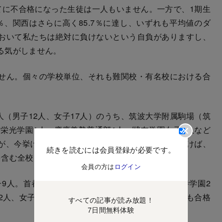
に不合格になった生徒は一人もいません。一方で、1期生
4％、関西はさらに高く85.7％に達し、いずれも平均値のダ
おいて私たちは絶対に負けないという自負がありますし、
る気がしません。
せん。個々の学校単位、それも難関校・有名校における合
（男子12人、女子17人）のうち、筑波大学附属駒場（筑
、栄光学園1人、慶應義塾普通部1人、鷗友学園女子1人など
が、今挙げた学校の合格率は、吉祥女子の75％を除けば、
続きを読むには会員登録が必要です。
含む全校で100％です。
会員の方は
ログイン
9人。首都圏の1人を含む）のうち、灘3人、東大寺学園2
2人、女子1人）などの結果を出しましたが、いずれも合格
すべての記事が読み放題！
7日間無料体験