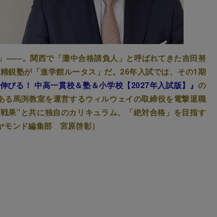
」――。関西で「灘中合格請負人」と呼ばれてきた吉田努
数精鋭塾が「進学館ルータス」だ。26年入試では、その1期
伸びる！ 中高一貫校＆塾＆小学校【2027年入試版】』
の
である馬渕教室を運営するウィルウェイの取締役を電撃退職
“戦果”と共に独自のカリキュラム、「絶対合格」を目指す
ヤモンド編集部 宮原啓彰）