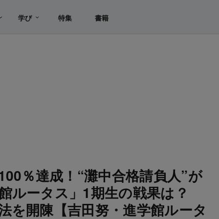
学び
特集
書籍
00％達成！“灘中合格請負人”が
館ルータス」1期生の戦果は？
法を開陳【吉田努・進学館ルータ