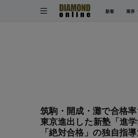
新着
業界
筑駒・開成・灘で合格率1
東京進出した新塾「進学
「絶対合格」の独自指導