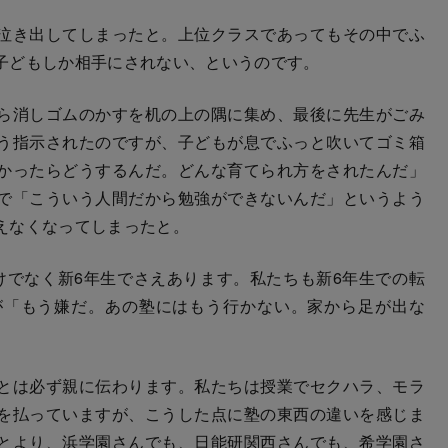
泣き出してしまったと。上位クラスであってもその中でふ
子どもしか相手にされない、というのです。
ら消しゴムのかすを机の上の隅に集め、最後に先生がごみ
う指示されたのですが、子どもが息でふっと吹いてゴミ箱
かったらどうするんだ。どんな育てられ方をされたんだ」
で「こういう人間だから勉強ができないんだ」というよう
えなくなってしまったと。
でなく新6年生でさえあります。私たちも新6年生での転
が「もう嫌だ。あの塾にはもう行かない。家から足が出な
とは必ず親に伝わります。私たちは授業でセクハラ、モラ
を払っていますが、こうした点に塾の東西の違いを感じま
とより、浜学園さんでも、日能研関西さんでも、希学園さ