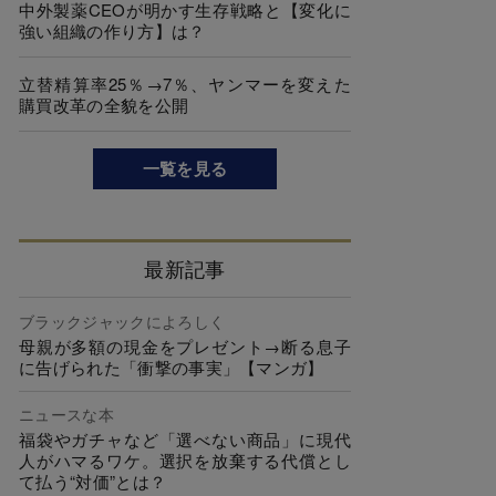
中外製薬CEOが明かす生存戦略と【変化に
強い組織の作り方】は？
立替精算率25％→7％、ヤンマーを変えた
購買改革の全貌を公開
一覧を見る
最新記事
ブラックジャックによろしく
母親が多額の現金をプレゼント→断る息子
に告げられた「衝撃の事実」【マンガ】
ニュースな本
福袋やガチャなど「選べない商品」に現代
人がハマるワケ。選択を放棄する代償とし
て払う“対価”とは？