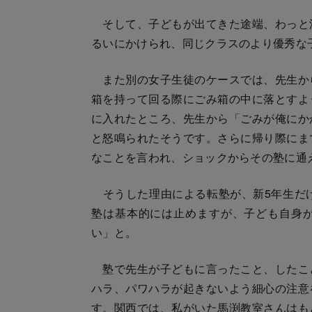
そして、子どもが出てきた途端、わっと
るいにかけられ、同じクラスのより優秀な
また別の女子生徒のケースでは、先生か
箱を持って回る際にごみ箱の中に落とすよ
に入れたところ、先生から「ごみが俺にか
と怒鳴られたそうです。さらに帰り際にま
なことを言われ、ショックからその塾に通
そうした理由による転塾が、新5年生だけ
塾は基本的には止めますが、子ども自身
い」と。
塾で先生が子どもに言ったこと、したこ
ハラ、パワハラが起きないよう細心の注意
す。関西では、私がいた馬渕教室さんはも