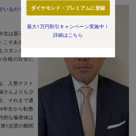
ダイヤモンド・プレミアムに登録
でいるのでしょ
最大1万円割引キャンペーン実施中！
年生は親子面接
詳細はこちら
トこそあるもの
もスタンダード
が合格の目安に
は、入塾テスト
塚さんよりも少
合、それまで通
4年生から転塾
均的な偏差値は
て第1志望の難関