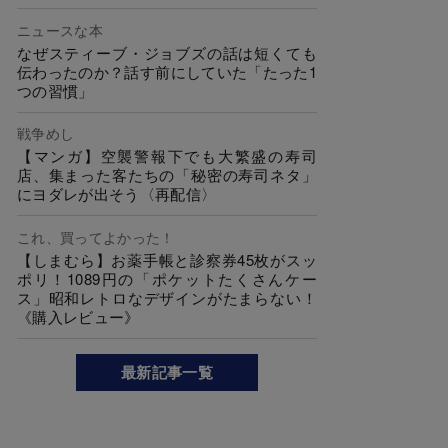
ニュースな本
なぜスティーブ・ジョブズの話は短くても
伝わったのか？話す前にしていた「たった1
つの習慣」
戦争めし
【マンガ】空襲警報下でも大繁盛の寿司
店、集まった客たちの「秘密の寿司ネタ」
にヨダレが出そう〈再配信〉
これ、買ってよかった！
【しまむら】お薬手帳と診察券45枚がスッ
ポリ！1089円の「ポケットたくさんケー
ス」昭和レトロなデザインがたまらない！
《購入レビュー》
最新記事一覧