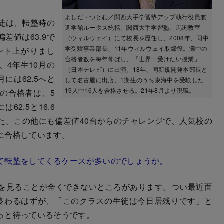
よしだ・つとむ／関西大手学習塾アップ執行役員兼
徒は、転塾時の
進学館ルータス統括。関西大手学習塾、馬渕教室
差値は63.9で
（ウィルウェイ）にて校長を歴任し、2008年、同中
学受験事業部長、11年ウィルウェイ取締役。灘中の
イント上がりまし
合格者数を毎年伸ばし、「世界一受けたい授業」
4年生10月の
（日本テレビ）に出演。18年、同新規開発本部長と
月には62.5へと
して名古屋に出店、1期生のうち東海中を受験した
19人中16人を合格させる。21年8月より現職。
子の合格者は、5
62.5と16.6
た。この他にも偏差値40台からのチャレンジで、人気校の
に合格しています。
て転塾をしてくるケースが多いのでしょうか。
を見ることが全くできないところがあります。つい最近面
終わるはずが、「このクラスの生徒は今日居残りです」と
っと待っているそうです。