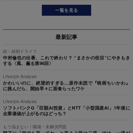
一覧を見る
最新記事
続・続朝ドライフ
中村倫也の出番、これで終わり？ “まさかの役目”にやきもき
する〈風、薫る第96回〉
Lifestyle Analysis
かわいいのに、絶望的すぎる…原作未読で『映画ちいかわ』
に挑んだら、開始早々に面食らったワケ
Lifestyle Analysis
ソフトバンクG「巨額AI投資」とNTT「小型国産AI」1年後に
企業価値が上がるのはどっち？
もう悩まない！職場・未解決問題
部下に「何でも言ってね」と言う上司は二流…では、一流が