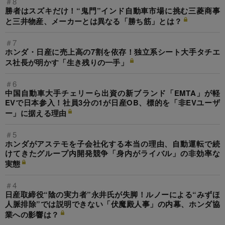
＃8
勝者はスズキだけ！“鬼門”インド自動車市場に挑む三菱商事
と三井物産、メーカーとは異なる「勝ち筋」とは？
＃7
ホンダ・日産に売上高の7割を依存！独立系シート大手タチエ
ス社長が明かす「生き残りの一手」
＃6
中国自動車大手チェリーら出資の新ブランド「EMTA」が軽
EVで日本参入！社員3分の1が日産OB、標的を「非EVユーザ
ー」に据える理由
＃5
ホンダがアステモを子会社化する本当の理由、自動運転で続
けてきたグループ内開発競争「身内がライバル」の非効率な
実態
＃4
日産取締役“陰の実力者”永井氏が失脚！ルノーによる“みずほ
人脈排除”では説明できない「伏魔殿人事」の内幕、ホンダ協
業への影響は？