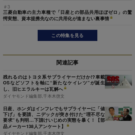
＃3
三菱自動車の主力車種で「日産との部品共用ほぼゼロ」の驚
愕実態、資本提携先なのに共用化が進まない裏事情
この特集を見る
関連記事
残れるのはトヨタ系サプライヤーだけか!?車載
OSなどソフトを軸に“新たなケイレツ”が誕生
し、旧ヒエラルキーは瓦解へ
ダイヤモンド編集部,千本木啓文
日産、ホンダはインフレでもサプライヤーに「値
下げ」を要請、ニデックが突き付けた“理不尽な
要求”も判明…下請けいじめの実態を暴く！【部
品メーカー138人アンケート】
ダイヤモンド編集部,千本木啓文