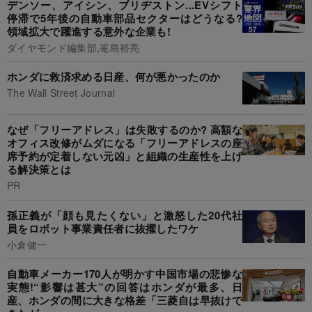
デンソー、アイシン、ブリヂストン...EVシフト
停滞で5年後の自動車部品セクターはどうなる?
領域拡大で躍進する意外な企業も!
ダイヤモンド編集部,篭島裕亮
ホンダに救済求める日産、何が悪かったのか
The Wall Street Journal
なぜ「フリーアドレス」は失敗するのか? 高額な
オフィス改修がムダになる「フリーアドレスの座
席予約が定着しない元凶」と組織の生産性を上げ
る解決策とは
PR
孫正義が「顔も見たくない」と激怒した20代社
員をロボット事業責任者に抜擢したワケ
小倉健一
自動車メーカー170人が明かす中国市場の悲惨な
実態!“影響は甚大”の回答はホンダが最多、日
産、ホンダの間に大きな格差「三菱自は早抜けで