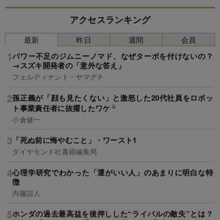
アクセスランキング
最新
昨日
週間
会員
パワー不足のジムニーノマド、なぜターボを付けないの？
→スズキ開発者の「意外な答え」
フェルディナント・ヤマグチ
孫正義が「顔も見たくない」と激怒した20代社員をロボッ
ト事業責任者に抜擢したワケ
小倉健一
「死ぬ前に悔やむこと」・ワースト1
ダイヤモンド社書籍編集局
心理学研究でわかった「運がいい人」のあまりに明白な特
徴
内藤誼人
ホンダの過去最高益を後押しした“ライバルの敵失”とは？