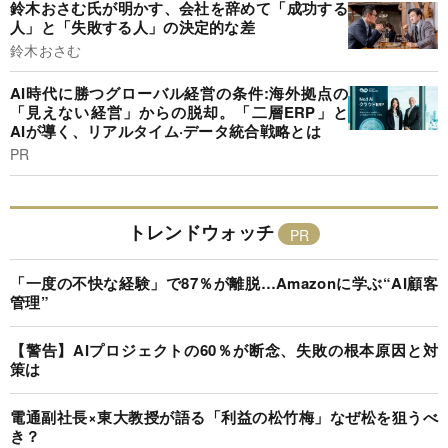
鈴木おさむ氏が明かす、会社を辞めて「成功する
人」と「失敗する人」の決定的な差
鈴木おさむ
AI時代に勝つグローバル経営の条件:海外拠点の
「見えない経営」からの脱却。「二層ERP」と
AIが導く、リアルタイム·データ統合戦略とは
PR
トレンドウォッチ
「一度の不快な経験」で87％が離脱…Amazonに学ぶ“AI顧客
管理”
【警告】AIプロジェクトの60％が断念、失敗の根本原因と対
策は
電通副社長×東大教授が語る「利益の松竹梅」なぜ松を狙うべ
き？