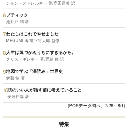
ジョン・ストレルキー 著/鹿田昌美 訳
ブティック
池井戸 潤 著
わたしはこれでやせました
MEGUMI 著/道下将太郎 監修
人生は気づかぬうちにすぎるから。
クリス・ギレボー 著/児島 修 訳
地図で学ぶ「深読み」世界史
伊藤 敏 著
頭のいい人が話す前に考えていること
安達裕哉 著
(POSデータ調べ、7/26～8/1)
特集