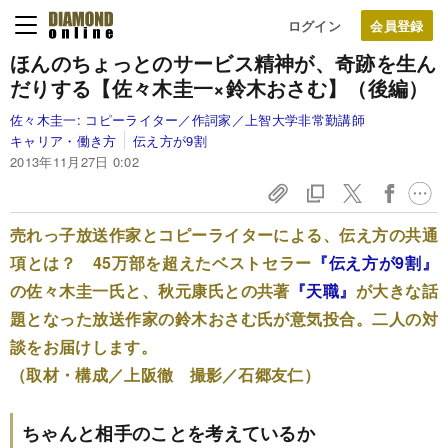
ログイン
ほんのちょっとのサービス精神が、奇跡を生ん
だりする
【佐々木圭一×鈴木おさむ】（後編）
佐々木圭一:
コピーライター／作詞家／上智大学非常勤講師
キャリア・働き方
伝え方が9割
2013年11月27日 0:02
売れっ子放送作家とコピーライターによる、伝え方の共通
項とは？ 45万部を超えたベストセラー
『伝え方が9割』
の佐々木圭一氏と、秋元康氏との共著
『天職』
が大きな話
題となった放送作家の鈴木おさむ氏が意気投合。二人の対
談をお届けします。
（取材・構成／上阪徹 撮影／石郷友仁）
ちゃんと相手のことを考えているか