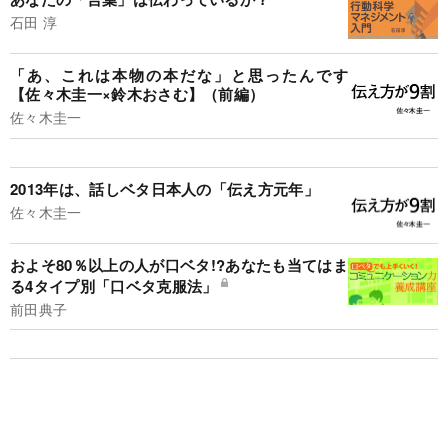
石田 淳
「あ、これは本物の本だな」と思ったんです
【佐々木圭一×鈴木おさむ】（前編）
佐々木圭一
2013年は、話しベタ日本人の「伝え方元年」
佐々木圭一
およそ80％以上の人が口ベタ!?あなたも当てはま
る4タイプ別「口ベタ克服法」
前田典子