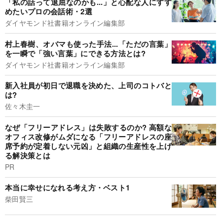
「私の話って退屈なのかも...」と心配な人にすす
めたいプロの会話術・2選
ダイヤモンド社書籍オンライン編集部
村上春樹、オバマも使った手法...「ただの言葉」
を一瞬で「強い言葉」にできる方法とは?
ダイヤモンド社書籍オンライン編集部
新入社員が初日で退職を決めた、上司のコトバと
は?
佐々木圭一
なぜ「フリーアドレス」は失敗するのか? 高額な
オフィス改修がムダになる「フリーアドレスの座
席予約が定着しない元凶」と組織の生産性を上げ
る解決策とは
PR
本当に幸せになれる考え方・ベスト1
柴田賢三