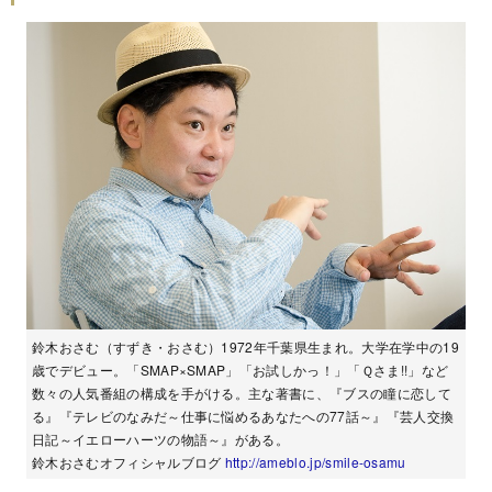
鈴木おさむ（すずき・おさむ）1972年千葉県生まれ。大学在学中の19
歳でデビュー。「SMAP×SMAP」「お試しかっ！」「Ｑさま!!」など
数々の人気番組の構成を手がける。主な著書に、『ブスの瞳に恋して
る』『テレビのなみだ～仕事に悩めるあなたへの77話～』『芸人交換
日記～イエローハーツの物語～』がある。
鈴木おさむオフィシャルブログ
http://ameblo.jp/smile-osamu