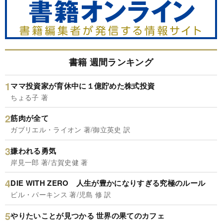
書籍 週間ランキング
ママ投資家が育休中に１億貯めた株式投資
ちょる子 著
筋肉が全て
ガブリエル・ライオン 著/御立英史 訳
嫌われる勇気
岸見一郎 著/古賀史健 著
DIE WITH ZERO 人生が豊かになりすぎる究極のルール
ビル・パーキンス 著/児島 修 訳
やりたいことが見つかる 世界の果てのカフェ