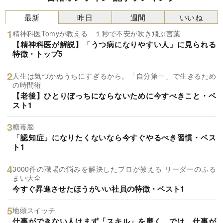
最新
昨日
週間
いいね
精神科医Tomyが教える １秒で不安が吹き飛ぶ言葉
【精神科医が解説】「うつ病になりやすい人」に見られる
特徴・トップ5
人生は気づかぬうちにすぎるから。「自分第一」で生きるため
の時間術
【老後】ひとりぼっちにならないために今すべきこと・ベ
スト1
糖毒脳
「認知症」になりたくないなら今すぐやるべき習慣・ベス
ト1
3000件の職場の悩みを解決したプロが教える リーダーのふる
まい大全
今すぐ昇進させたほうがいい社員の特徴・ベスト1
地頭スイッチ
仕事ができない人はまず「スキル」を磨く。では、仕事が