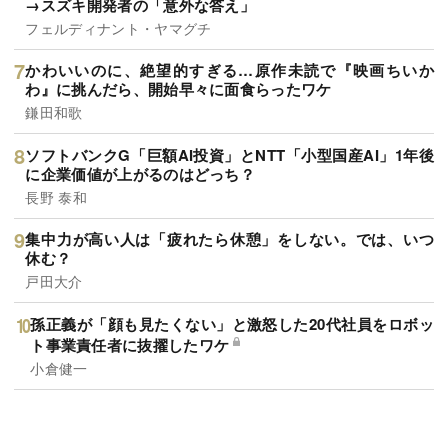
→スズキ開発者の「意外な答え」
フェルディナント・ヤマグチ
かわいいのに、絶望的すぎる…原作未読で『映画ちいか
わ』に挑んだら、開始早々に面食らったワケ
鎌田和歌
ソフトバンクG「巨額AI投資」とNTT「小型国産AI」1年後
に企業価値が上がるのはどっち？
長野 泰和
集中力が高い人は「疲れたら休憩」をしない。では、いつ
休む？
戸田大介
孫正義が「顔も見たくない」と激怒した20代社員をロボッ
ト事業責任者に抜擢したワケ
小倉健一