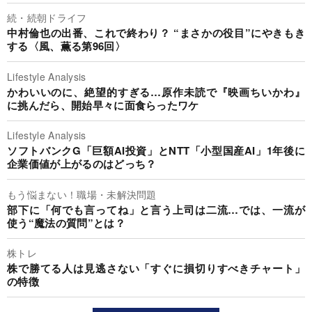
続・続朝ドライフ
中村倫也の出番、これで終わり？ “まさかの役目”にやきもき
する〈風、薫る第96回〉
Lifestyle Analysis
かわいいのに、絶望的すぎる…原作未読で『映画ちいかわ』
に挑んだら、開始早々に面食らったワケ
Lifestyle Analysis
ソフトバンクG「巨額AI投資」とNTT「小型国産AI」1年後に
企業価値が上がるのはどっち？
もう悩まない！職場・未解決問題
部下に「何でも言ってね」と言う上司は二流…では、一流が
使う“魔法の質問”とは？
株トレ
株で勝てる人は見逃さない「すぐに損切りすべきチャート」
の特徴