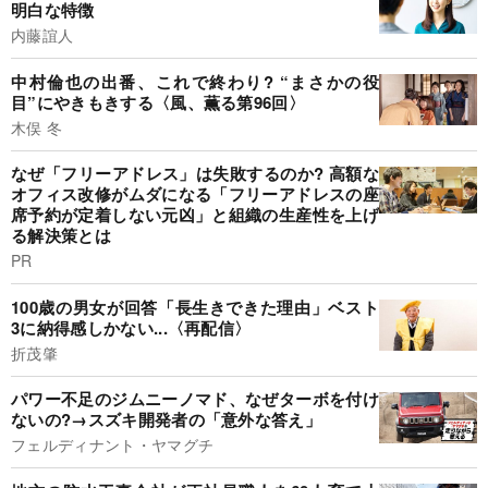
明白な特徴
内藤誼人
中村倫也の出番、これで終わり? “まさかの役
目”にやきもきする〈風、薫る第96回〉
木俣 冬
なぜ「フリーアドレス」は失敗するのか? 高額な
オフィス改修がムダになる「フリーアドレスの座
席予約が定着しない元凶」と組織の生産性を上げ
る解決策とは
PR
100歳の男女が回答「長生きできた理由」ベスト
3に納得感しかない...〈再配信〉
折茂肇
パワー不足のジムニーノマド、なぜターボを付け
ないの?→スズキ開発者の「意外な答え」
フェルディナント・ヤマグチ