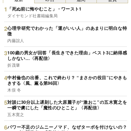
「死ぬ前に悔やむこと」・ワースト1
ダイヤモンド社書籍編集局
心理学研究でわかった「運がいい人」のあまりに明白な特
徴
内藤誼人
100歳の男女が回答「長生きできた理由」ベスト3に納得感
しかない…〈再配信〉
折茂肇
中村倫也の出番、これで終わり？ “まさかの役目”にやきも
きする〈風、薫る第96回〉
木俣 冬
対談に30分以上遅刻した大原麗子が“激おこ”の五木寛之を
一瞬で虜にした「魔性のひとこと」〈再配信〉
五木寛之
パワー不足のジムニーノマド、なぜターボを付けないの？