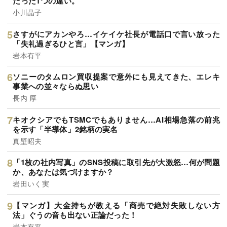
たった1つの違い。
小川晶子
さすがにアカンやろ…イケイケ社長が電話口で言い放った
「失礼過ぎるひと言」【マンガ】
岩本有平
ソニーのタムロン買収提案で意外にも見えてきた、エレキ
事業への並々ならぬ思い
長内 厚
キオクシアでもTSMCでもありません…AI相場急落の前兆
を示す「半導体」2銘柄の実名
真壁昭夫
「1枚の社内写真」のSNS投稿に取引先が大激怒…何が問題
か、あなたは気づけますか？
岩田いく実
【マンガ】大金持ちが教える「商売で絶対失敗しない方
法」ぐうの音も出ない正論だった！
岩本有平