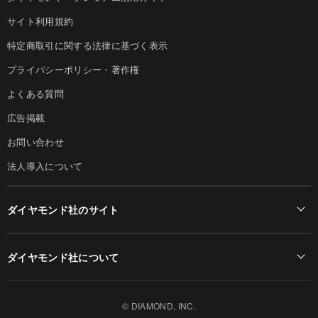
サイト利用規約
特定商取引に関する法律に基づく表示
プライバシーポリシー・著作権
よくある質問
広告掲載
お問い合わせ
法人導入について
ダイヤモンド社のサイト
Diamond Online(English)
ダイヤモンド社について
週刊ダイヤモンド
ダイヤモンド社TOP
DIAMONDハーバード・ビジネス・レビュー
© DIAMOND, INC.
会社概要
ダイヤモンドZAi（デジタル版）