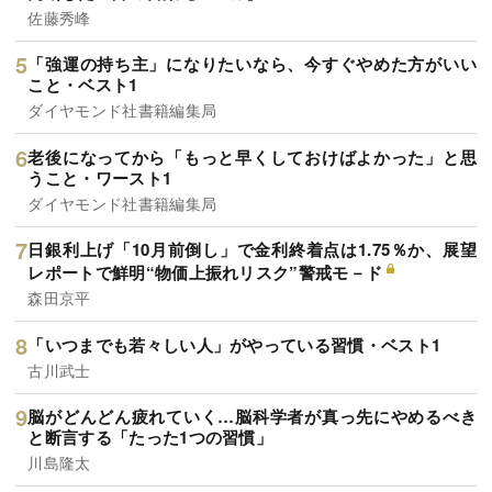
佐藤秀峰
「強運の持ち主」になりたいなら、今すぐやめた方がいい
こと・ベスト1
ダイヤモンド社書籍編集局
老後になってから「もっと早くしておけばよかった」と思
うこと・ワースト1
ダイヤモンド社書籍編集局
日銀利上げ「10月前倒し」で金利終着点は1.75％か、展望
レポートで鮮明“物価上振れリスク”警戒モ－ド
森田京平
「いつまでも若々しい人」がやっている習慣・ベスト1
古川武士
脳がどんどん疲れていく…脳科学者が真っ先にやめるべき
と断言する「たった1つの習慣」
川島隆太