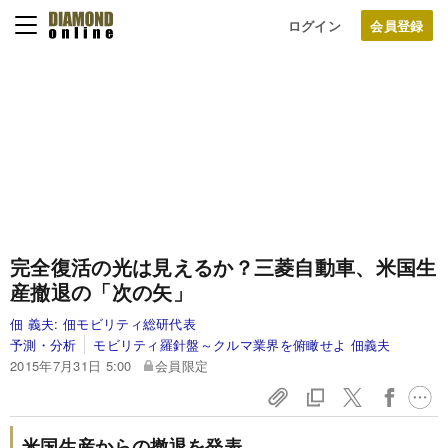
ログイン
完全復活の光は見えるか？
三菱自動車、米国生
産撤退の「次の矢」
佃 義夫:
佃モビリティ総研代表
予測・分析
モビリティ羅針盤～クルマ業界を俯瞰せよ 佃義夫
2015年7月31日 5:00
会員限定
米国生産からの撤退を発表