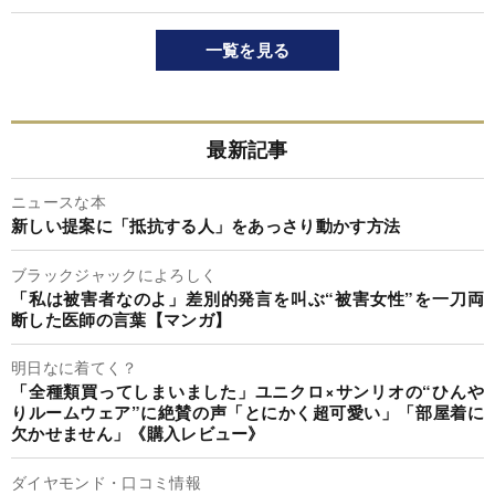
一覧を見る
最新記事
ニュースな本
新しい提案に「抵抗する人」をあっさり動かす方法
ブラックジャックによろしく
「私は被害者なのよ」差別的発言を叫ぶ“被害女性”を一刀両
断した医師の言葉【マンガ】
明日なに着てく？
「全種類買ってしまいました」ユニクロ×サンリオの“ひんや
りルームウェア”に絶賛の声「とにかく超可愛い」「部屋着に
欠かせません」《購入レビュー》
ダイヤモンド・口コミ情報