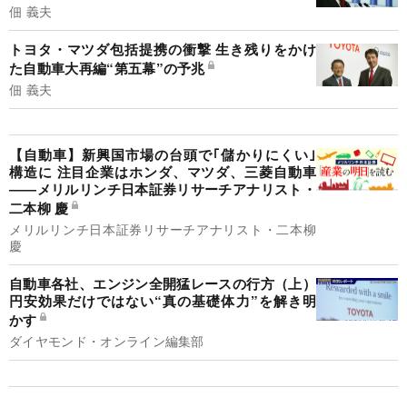
佃 義夫
トヨタ・マツダ包括提携の衝撃 生き残りをかけ
た自動車大再編“第五幕”の予兆
佃 義夫
【自動車】新興国市場の台頭で｢儲かりにくい｣
構造に 注目企業はホンダ、マツダ、三菱自動車
――メリルリンチ日本証券リサーチアナリスト・
二本柳 慶
メリルリンチ日本証券リサーチアナリスト・二本柳
慶
自動車各社、エンジン全開猛レースの行方（上）
円安効果だけではない“真の基礎体力”を解き明
かす
ダイヤモンド・オンライン編集部