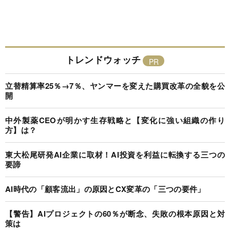
トレンドウォッチ
立替精算率25％→7％、ヤンマーを変えた購買改革の全貌を公
開
中外製薬CEOが明かす生存戦略と【変化に強い組織の作り
方】は？
東大松尾研発AI企業に取材！AI投資を利益に転換する三つの
要諦
AI時代の「顧客流出」の原因とCX変革の「三つの要件」
【警告】AIプロジェクトの60％が断念、失敗の根本原因と対
策は