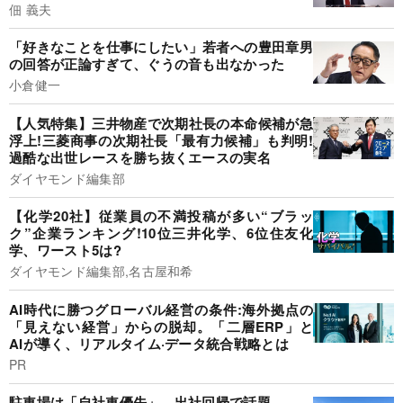
佃 義夫
「好きなことを仕事にしたい」若者への豊田章男
の回答が正論すぎて、ぐうの音も出なかった
小倉健一
【人気特集】三井物産で次期社長の本命候補が急
浮上!三菱商事の次期社長「最有力候補」も判明!
過酷な出世レースを勝ち抜くエースの実名
ダイヤモンド編集部
【化学20社】従業員の不満投稿が多い“ブラッ
ク”企業ランキング!10位三井化学、6位住友化
学、ワースト5は?
ダイヤモンド編集部,名古屋和希
AI時代に勝つグローバル経営の条件:海外拠点の
「見えない経営」からの脱却。「二層ERP」と
AIが導く、リアルタイム·データ統合戦略とは
PR
駐車場は「自社車優先」、出社回帰で話題