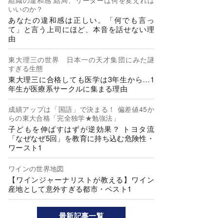
組織の違和感 結局、リーダーは何を変えれば
いいのか？
あなたの違和感は正しい。「何でも言っ
て」と言う上司にほど、本音を話せない理
由
東大理三の世界 日本一の天才集団にみた謎
すぎる生態
東大理三に合格しても医学は3年生から…1
年生が医療系サークルに集まる理由
成績アップは「国語」で決まる！ 偏差値45か
らの東大合格「完全独学★勉強法」
子どもを伸ばすはずが逆効果？ トヨタ流
「なぜなぜ5回」を教育に持ち込む危険性・
ワースト1
ワインの世界地図
【ワインジャーナリストが教える】ワイン
産地として意外すぎる都市・ベスト1
最新記事一覧