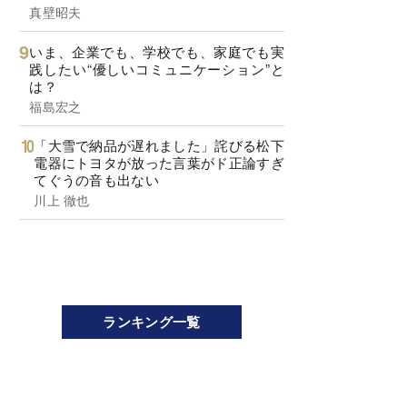
真壁昭夫
いま、企業でも、学校でも、家庭でも実
践したい“優しいコミュニケーション”と
は？
福島宏之
「大雪で納品が遅れました」詫びる松下
電器にトヨタが放った言葉がド正論すぎ
てぐうの音も出ない
川上 徹也
ランキング一覧