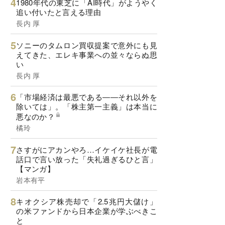
1980年代の東芝に「AI時代」がようやく
追い付いたと言える理由
長内 厚
ソニーのタムロン買収提案で意外にも見
えてきた、エレキ事業への並々ならぬ思
い
長内 厚
「市場経済は最悪である――それ以外を
除いては」。「株主第一主義」は本当に
悪なのか？
橘玲
さすがにアカンやろ…イケイケ社長が電
話口で言い放った「失礼過ぎるひと言」
【マンガ】
岩本有平
キオクシア株売却で「2.5兆円大儲け」
の米ファンドから日本企業が学ぶべきこ
と