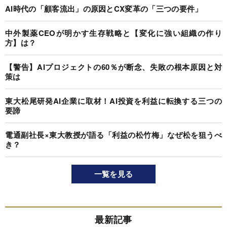
AI時代の「顧客流出」の原因とCX変革の「三つの要件」
中外製薬CEOが明かす生存戦略と【変化に強い組織の作り
方】は？
【警告】AIプロジェクトの60％が断念、失敗の根本原因と対
策は
東大松尾研発AI企業に取材！AI投資を利益に転換する三つの
要諦
電通副社長×東大教授が語る「利益の松竹梅」なぜ松を狙うべ
き？
一覧を見る
最新記事