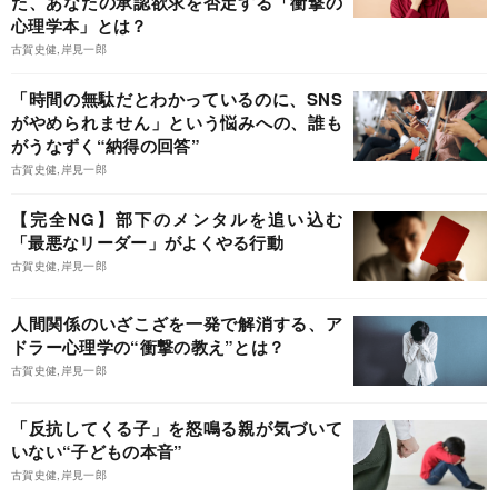
た、あなたの承認欲求を否定する「衝撃の
心理学本」とは？
古賀史健,岸見一郎
「時間の無駄だとわかっているのに、SNS
がやめられません」という悩みへの、誰も
がうなずく“納得の回答”
古賀史健,岸見一郎
【完全NG】部下のメンタルを追い込む
「最悪なリーダー」がよくやる行動
古賀史健,岸見一郎
人間関係のいざこざを一発で解消する、ア
ドラー心理学の“衝撃の教え”とは？
古賀史健,岸見一郎
「反抗してくる子」を怒鳴る親が気づいて
いない“子どもの本音”
古賀史健,岸見一郎