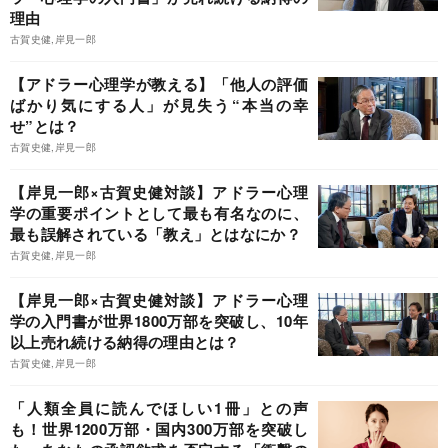
理由
古賀史健,岸見一郎
【アドラー心理学が教える】「他人の評価
ばかり気にする人」が見失う“本当の幸
せ”とは？
古賀史健,岸見一郎
【岸見一郎×古賀史健対談】アドラー心理
学の重要ポイントとして最も有名なのに、
最も誤解されている「教え」とはなにか？
古賀史健,岸見一郎
【岸見一郎×古賀史健対談】アドラー心理
学の入門書が世界1800万部を突破し、10年
以上売れ続ける納得の理由とは？
古賀史健,岸見一郎
「人類全員に読んでほしい1冊」との声
も！世界1200万部・国内300万部を突破し