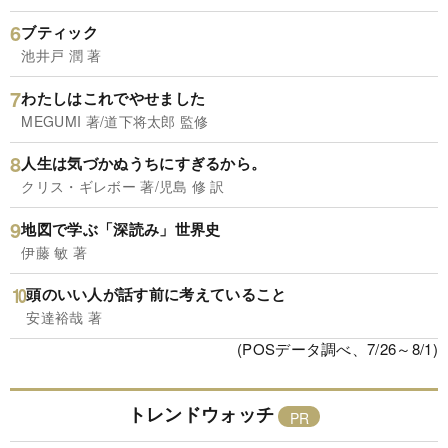
ブティック
池井戸 潤 著
わたしはこれでやせました
MEGUMI 著/道下将太郎 監修
人生は気づかぬうちにすぎるから。
クリス・ギレボー 著/児島 修 訳
地図で学ぶ「深読み」世界史
伊藤 敏 著
頭のいい人が話す前に考えていること
安達裕哉 著
(POSデータ調べ、7/26～8/1)
トレンドウォッチ