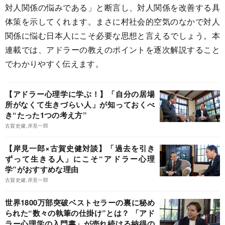
対人関係の悩みである」と断言し、対人関係を改善する具
体策を示してくれます。まさに村社会的空気のなかで対人
関係に悩む日本人にこそ必要な思想と言えるでしょう。本
連載では、アドラーの教えのポイントを逐次解説すること
でわかりやすく伝えます。
【アドラー心理学に学ぶ！】「自分の居場
所がなくて生きづらい人」が知っておくべ
き“たった1つの考え方”
古賀史健,岸見一郎
【岸見一郎×古賀史健対談】「過去を引き
ずって生きる人」にこそ“アドラー心理
学”がおすすめな理由
古賀史健,岸見一郎
世界1800万部突破ベストセラーの裏に秘め
られた“数々の執筆の仕掛け”とは？ 「アド
ラー心理学の入門書」が売れ続ける納得の