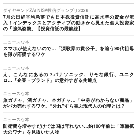
ダイヤモンドZAi NISA投信グランプリ2026
7月の日経平均急落でも日本株投資信託に高水準の資金が流
入！インデックスとアクティブの動きから見えた個人投資家
の「強気姿勢」【投資信託の最前線】
ニュースな本
スマホが使えないので…「演歌界の貴公子」を追う90代祖母
を孫が応援するワケ
ニュースな本
え、こんなにあるの？パナソニック、りそな銀行、ユニク
ロ…「企業・ブランド」の意外すぎる共通点
ニュースな本
旅ガチャ、酒ガチャ、本ガチャ…「中身がわからない商品」
がバカ売れするワケ。“外れ”すら喜ぶ現代人の心理とは？
ニュースな本
防衛費を増やすだけでは国は守れない…約100年前に「軍備拡
大のワナ」を見抜いた人物