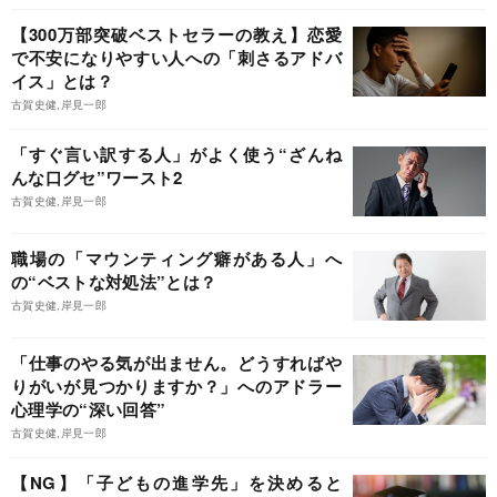
【300万部突破ベストセラーの教え】恋愛
で不安になりやすい人への「刺さるアドバ
イス」とは？
古賀史健,岸見一郎
「すぐ言い訳する人」がよく使う“ざんね
んな口グセ”ワースト2
古賀史健,岸見一郎
職場の「マウンティング癖がある人」へ
の“ベストな対処法”とは？
古賀史健,岸見一郎
「仕事のやる気が出ません。どうすればや
りがいが見つかりますか？」へのアドラー
心理学の“深い回答”
古賀史健,岸見一郎
【NG】「子どもの進学先」を決めると