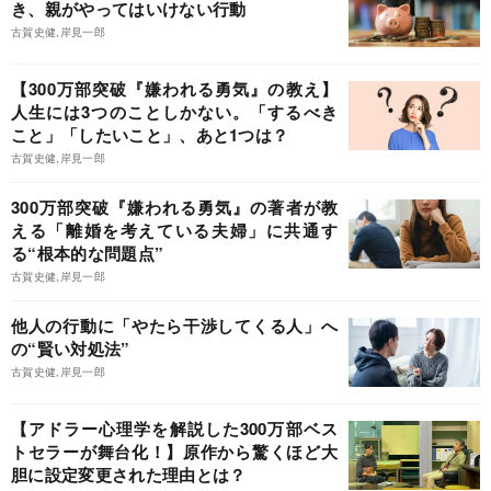
き、親がやってはいけない行動
古賀史健,岸見一郎
【300万部突破『嫌われる勇気』の教え】
人生には3つのことしかない。「するべき
こと」「したいこと」、あと1つは？
古賀史健,岸見一郎
300万部突破『嫌われる勇気』の著者が教
える「離婚を考えている夫婦」に共通す
る“根本的な問題点”
古賀史健,岸見一郎
他人の行動に「やたら干渉してくる人」へ
の“賢い対処法”
古賀史健,岸見一郎
【アドラー心理学を解説した300万部ベス
トセラーが舞台化！】原作から驚くほど大
胆に設定変更された理由とは？