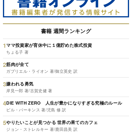
書籍 週間ランキング
ママ投資家が育休中に１億貯めた株式投資
ちょる子 著
筋肉が全て
ガブリエル・ライオン 著/御立英史 訳
嫌われる勇気
岸見一郎 著/古賀史健 著
DIE WITH ZERO 人生が豊かになりすぎる究極のルール
ビル・パーキンス 著/児島 修 訳
やりたいことが見つかる 世界の果てのカフェ
ジョン・ストレルキー 著/鹿田昌美 訳