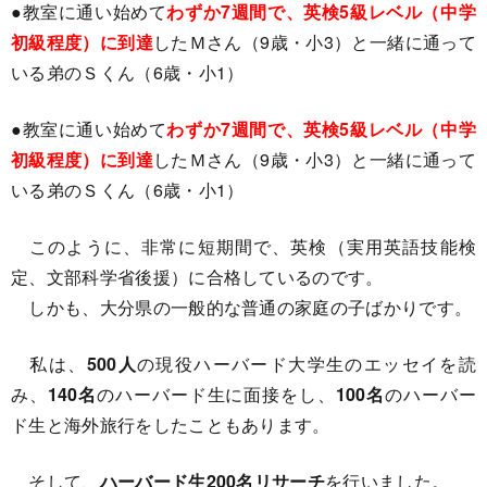
●教室に通い始めて
わずか7週間で、英検5級レベル（中学
初級程度）に到達
したＭさん（9歳・小3）と一緒に通って
いる弟のＳくん（6歳・小1）
●教室に通い始めて
わずか7週間で、英検5級レベル（中学
初級程度）に到達
したＭさん（9歳・小3）と一緒に通って
いる弟のＳくん（6歳・小1）
このように、非常に短期間で、英検（実用英語技能検
定、文部科学省後援）に合格しているのです。
しかも、大分県の一般的な普通の家庭の子ばかりです。
私は、
500人
の現役ハーバード大学生のエッセイを読
み、
140名
のハーバード生に面接をし、
100名
のハーバー
ド生と海外旅行をしたこともあります。
そして、
ハーバード生200名リサーチ
を行いました。