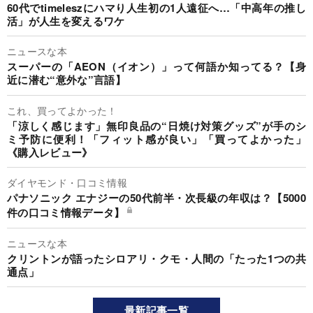
60代でtimeleszにハマり人生初の1人遠征へ…「中高年の推し
活」が人生を変えるワケ
ニュースな本
スーパーの「AEON（イオン）」って何語か知ってる？【身
近に潜む“意外な”言語】
これ、買ってよかった！
「涼しく感じます」無印良品の“日焼け対策グッズ”が手のシ
ミ予防に便利！「フィット感が良い」「買ってよかった」
《購入レビュー》
ダイヤモンド・口コミ情報
パナソニック エナジーの50代前半・次長級の年収は？【5000
件の口コミ情報データ】
ニュースな本
クリントンが語ったシロアリ・クモ・人間の「たった1つの共
通点」
最新記事一覧