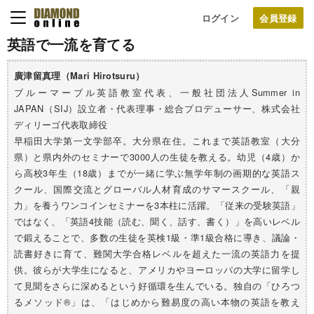
ログイン
英語で一流を育てる
廣津留真理（Mari Hirotsuru）
ブルーマーブル英語教室代表、一般社団法人Summer in
JAPAN（SIJ）設立者・代表理事・総合プロデューサー、株式会社
ディリーゴ代表取締役
早稲田大学第一文学部卒。大分県在住。これまで英語教室（大分
県）と県内外のセミナーで3000人の生徒を教える。幼児（4歳）か
ら高校3年生（18歳）までが一緒に学ぶ無学年制の画期的な英語ス
クール、国際交流とグローバル人材育成のサマースクール、「親
力」を養うワンコインセミナーを3本柱に活躍。「従来の受験英語」
ではなく、「英語4技能（読む、聞く、話す、書く）」を高いレベル
で鍛えることで、多数の生徒を英検1級・準1級合格に導き、議論・
読書好きに育て、難関大学合格レベルを超えた一流の英語力を提
供。彼らが大学生になると、アメリカやヨーロッパの大学に留学し
て見聞をさらに深めるという好循環を生んでいる。独自の「ひろつ
るメソッド®」は、「はじめから難易度の高い本物の英語を教え