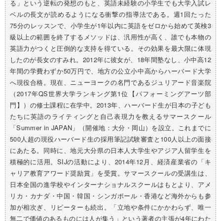
る」という逆転の発想のもと、英語未経験の小学生でも大学入試レ
ベルの長文が読めるようになる衝撃の指導法である。週1回たった
75分のレッスンで、小学生が1年以内に英語をゼロから始めて英検3
級以上の範囲を終了するメソッドは、汎用性が高く、誰でも本物の
英語力がつくと圧倒的な支持を得ている。その効果を最大限に体現
したのが長女のすみれ。2012年に彼女が、18年間塾なし、小中高12
年間の学費わずか50万円で、地方の公立小中高からハーバード大学
へ現役合格。現在、ニューヨークの名門であるジュリアード音楽院
（2017年QS世界大学ランキング第1位【パフォーミングアーツ部
門】）の修士課程に在学中。2013年、ハーバード生が日本の子ども
たちに英語のライティングと自己表現力を教えるサマースクール
「Summer in JAPAN」（開催地：大分・岡山）を設立。これまでに
500人超の現役ハーバード生の採用筆記試験審査と100人以上の面接
にあたる。同時に、地元大分県の日本人大学生やアジア人留学生を
積極的に活用。SIJの活動により、2014年12月、経済産業省の「キ
ャリア教育アワード奨励賞」を受賞。サマースクールの受講生は、
日本全国の進学校やインターナショナルスクールはもとより、アメ
リカ・カナダ・中国・韓国・シンガポール・香港など海外からも参
加が相次ぎ、リピーターも続出。「立地や条件にかかわらず、唯一
無二で価値のあるものには人が集う」という著者の主張が4年にわた