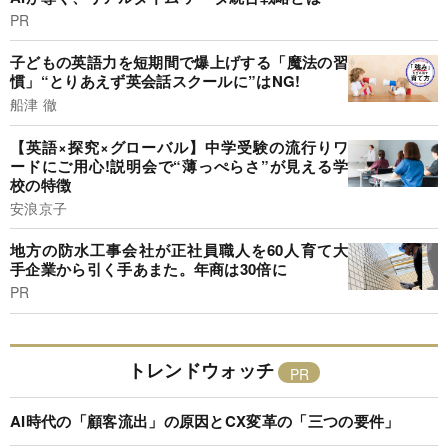
PR
子どもの英語力を短期間で爆上げする「魔法の習
慣」“とりあえず英会話スクールに”はNG!
船津 徹
【英語×探究×グローバル】中学受験の流行りワ
ードにご用心!説明会で“薄っぺらさ”が見える学
校の特徴
安浪京子
地方の防水工事会社が正社員職人を60人育て大
手企業から引く手あまた。年商は30倍に
PR
トレンドウォッチ
AI時代の「顧客流出」の原因とCX変革の「三つの要件」