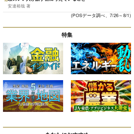
安達裕哉 著
(POSデータ調べ、7/26～8/1)
特集