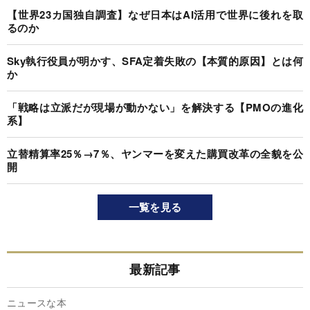
【世界23カ国独自調査】なぜ日本はAI活用で世界に後れを取
るのか
Sky執行役員が明かす、SFA定着失敗の【本質的原因】とは何
か
「戦略は立派だが現場が動かない」を解決する【PMOの進化
系】
立替精算率25％→7％、ヤンマーを変えた購買改革の全貌を公
開
一覧を見る
最新記事
ニュースな本