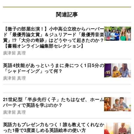
関連記事
【徹子の部屋出演！】小中高公立校からハーバー
ド「最優秀論文賞」＆ジュリアード「最優秀音楽
賞」!?「大分の奇跡」はどうやって起きたのか？
【書籍オンライン編集部セレクション】
廣津留 真理
英語4技能があっというまに身につく1日5分の
「シャドーイング」って何？
廣津留 真理
21世紀型「半歩先行く子」たちはなぜ、ホーム
パーティで英語を学ぶのか？
廣津留 真理
英語力もプレゼン力もつく！誰も教えてくれなか
った1冊で3度楽しめる英語絵本の使い方