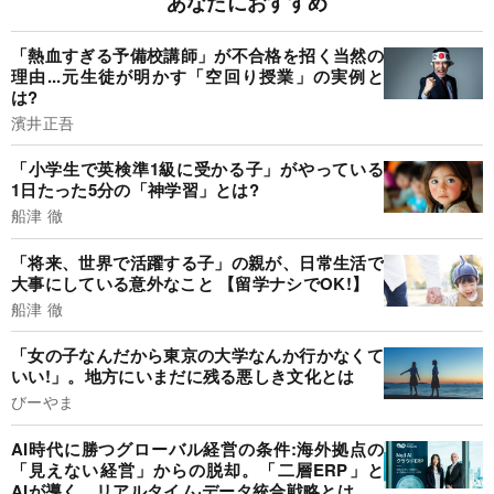
あなたにおすすめ
「熱血すぎる予備校講師」が不合格を招く当然の
理由...元生徒が明かす「空回り授業」の実例と
は?
濱井正吾
「小学生で英検準1級に受かる子」がやっている
1日たった5分の「神学習」とは?
船津 徹
「将来、世界で活躍する子」の親が、日常生活で
大事にしている意外なこと 【留学ナシでOK!】
船津 徹
「女の子なんだから東京の大学なんか行かなくて
いい!」。地方にいまだに残る悪しき文化とは
びーやま
AI時代に勝つグローバル経営の条件:海外拠点の
「見えない経営」からの脱却。「二層ERP」と
AIが導く、リアルタイム·データ統合戦略とは