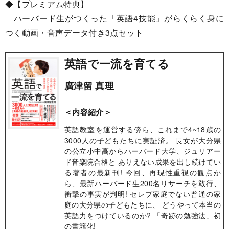
◆【プレミアム特典】
ハーバード生がつくった「英語4技能」がらくらく身に
つく動画・音声データ付き3点セット
英語で一流を育てる
廣津留 真理
＜内容紹介＞
英語教室を運営する傍ら、これまで4~18歳の
3000人の子どもたちに実証済。 長女が大分県
の公立小中高からハーバード大学、ジュリアー
ド音楽院合格と ありえない成果を出し続けてい
る著者の最新刊! 今回、再現性重視の観点か
ら、最新ハーバード生200名リサーチを敢行、
衝撃の事実が判明! セレブ家庭でない普通の家
庭の大分県の子どもたちに、 どうやって本当の
英語力をつけているのか? 「奇跡の勉強法」初
の書籍化!