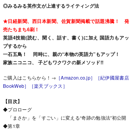
◎みるみる英作文が上達するライティング法
★日経新聞、西日本新聞、佐賀新聞掲載で話題沸騰！ 発
売たちまち6刷！
英語4技能(読む、聞く、話す、書く)に加え 国語力もアッ
プするから
一石五鳥！ 同時に、親の“本物の英語力”もアップ！
家族ニコニコ、 子どもワクワクの新メソッド!!
ご購入はこちらから！→
［Amazon.co.jp］
［紀伊國屋書店
BookWeb］
［楽天ブックス］
【目次】
◆プロローグ
「まさか」を「すごい」に変える“奇跡の勉強法”初公開
◆第1章