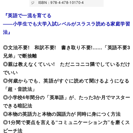
ジ ISBN：978-4-478-10170-4
『英語で一流を育てる
――小学生でも大学入試レベルがスラスラ読める家庭学習
法』
◎文法不要! 和訳不要! 書き取り不要!……「英語不要3
兄弟」で断捨離
◎親は教えなくていい! ただニコニコ隣でしているだけ
でいい
◎何歳からでも、英語がすぐに読めて聞けるようになる
「超・音読法」
◎小学校4年間分の「英単語」が、たった3か月でマスター
できる暗記法
◎本物の英語力と本物の国語力が 同時に身につく方法
◎1分間で要点を言える“コミュニケーション力”を磨くス
ピーチ法