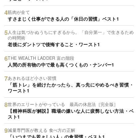
筋肉が全て
すさまじく仕事ができる人の「休日の習慣」ベスト1
人生は気づかぬうちにすぎるから。「自分第一」で生きるため
の時間術
老後にダントツで後悔すること・ワースト1
THE WEALTH LADDER 富の階段
人間の所有物の中で最も高くつくもの・ナンバー1
あきれるほど小さい習慣
「筋トレ」を続けたかったら、真っ先にやめるべき習慣・
ワースト1
世界のエリートがやっている 最高の休息法［完全版］
【精神科医が解説】職場の嫌いな人に疲弊しない方法・ベ
スト1
減量専門医が教える 食べ方の正解
「いつまでも若々しい人」の食習慣・ベスト1