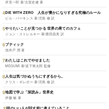
岸見一郎 著/古賀史健 著
DIE WITH ZERO 人生が豊かになりすぎる究極のルール
ビル・パーキンス 著/児島 修 訳
やりたいことが見つかる 世界の果てのカフェ
ジョン・ストレルキー 著/鹿田昌美 訳
ブティック
池井戸 潤 著
わたしはこれでやせました
MEGUMI 著/道下将太郎 監修
人生は気づかぬうちにすぎるから。
クリス・ギレボー 著/児島 修 訳
地図で学ぶ「深読み」世界史
伊藤 敏 著
頭のいい人が話す前に考えていること