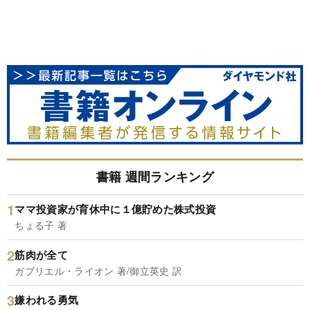
書籍 週間ランキング
ママ投資家が育休中に１億貯めた株式投資
ちょる子 著
筋肉が全て
ガブリエル・ライオン 著/御立英史 訳
嫌われる勇気