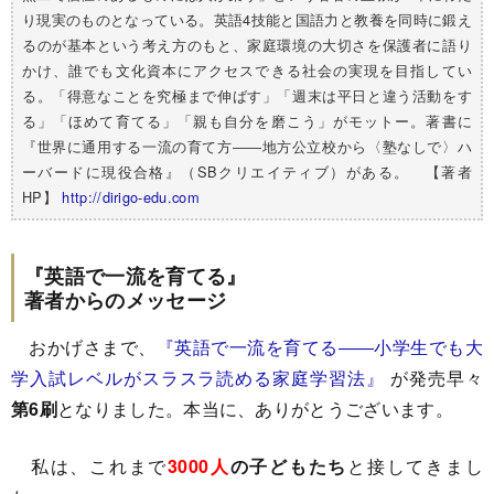
り現実のものとなっている。英語4技能と国語力と教養を同時に鍛え
るのが基本という考え方のもと、家庭環境の大切さを保護者に語り
かけ、誰でも文化資本にアクセスできる社会の実現を目指してい
る。「得意なことを究極まで伸ばす」「週末は平日と違う活動をす
る」「ほめて育てる」「親も自分を磨こう」がモットー。著書に
『世界に通用する一流の育て方――地方公立校から〈塾なしで〉ハ
ーバードに現役合格』（SBクリエイティブ）がある。 【著者
HP】
http://dirigo-edu.com
『英語で一流を育てる』
著者からのメッセージ
おかげさまで、
『英語で一流を育てる――小学生でも大
学入試レベルがスラスラ読める家庭学習法』
が発売早々
第6刷
となりました。本当に、ありがとうございます。
私は、これまで
3000人
の子どもたち
と接してきまし