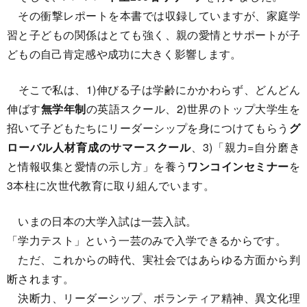
その衝撃レポートを本書では収録していますが、家庭学
習と子どもの関係はとても強く、親の愛情とサポートが子
どもの自己肯定感や成功に大きく影響します。
そこで私は、1)伸びる子は学齢にかかわらず、どんどん
伸ばす
無学年制
の英語スクール、2)世界のトップ大学生を
招いて子どもたちにリーダーシップを身につけてもらう
グ
ローバル人材育成のサマースクール
、3)「親力=自分磨き
と情報収集と愛情の示し方」を養う
ワンコインセミナー
を
3本柱に次世代教育に取り組んでいます。
いまの日本の大学入試は一芸入試。
「学力テスト」という一芸のみで入学できるからです。
ただ、これからの時代、実社会ではあらゆる方面から判
断されます。
決断力、リーダーシップ、ボランティア精神、異文化理