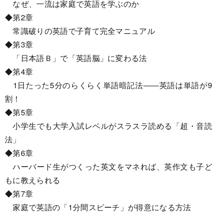
なぜ、一流は家庭で英語を学ぶのか
◆第2章
常識破りの英語で子育て完全マニュアル
◆第3章
「日本語Ｂ」で「英語脳」に変わる法
◆第4章
1日たった5分のらくらく単語暗記法――英語は単語が9
割！
◆第5章
小学生でも大学入試レベルがスラスラ読める「超・音読
法」
◆第6章
ハーバード生がつくった英文をマネれば、英作文も子ど
もに教えられる
◆第7章
家庭で英語の「1分間スピーチ」が得意になる方法