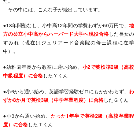
た。
その中には、こんな子が続出しています。
●18年間塾なし、小中高12年間の学費わずか50万円で、
地
方の公立小中高からハーバード大学へ現役合格
した長女の
すみれ（現在はジュリアード音楽院の修士課程に在学
中）。
●幼稚園年長から教室に通い始め、
小2で英検準2級（高校
中級程度）に合格
したＹくん
●小6から通い始め、英語学習経験ゼロにもかかわらず、
わ
ずか8か月で英検3級（中学卒業程度）に合格
したＧくん
●小3から通い始め、
たった1年半で英検2級（高校卒業程
度）に合格
したＴくん