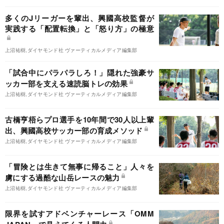
多くのJリーガーを輩出、興國高校監督が
実践する「配置転換」と「怒り方」の極意
上沼祐樹,ダイヤモンド社 ヴァーティカルメディア編集部
「試合中にパラパラしろ！」隠れた強豪サ
ッカー部を支える速読脳トレの効果
上沼祐樹,ダイヤモンド社 ヴァーティカルメディア編集部
古橋亨梧らプロ選手を10年間で30人以上輩
出、興國高校サッカー部の育成メソッド
上沼祐樹,ダイヤモンド社 ヴァーティカルメディア編集部
「冒険とは生きて無事に帰ること」人々を
虜にする過酷な山岳レースの魅力
上沼祐樹,ダイヤモンド社 ヴァーティカルメディア編集部
限界を試すアドベンチャーレース「OMM