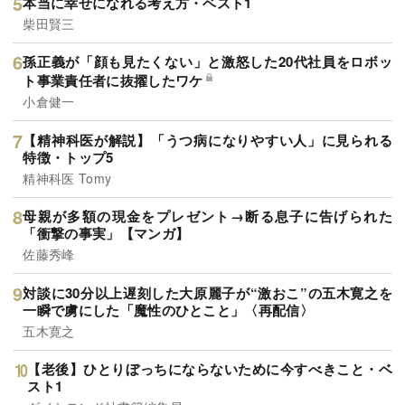
本当に幸せになれる考え方・ベスト1
柴田賢三
孫正義が「顔も見たくない」と激怒した20代社員をロボッ
ト事業責任者に抜擢したワケ
小倉健一
【精神科医が解説】「うつ病になりやすい人」に見られる
特徴・トップ5
精神科医 Tomy
母親が多額の現金をプレゼント→断る息子に告げられた
「衝撃の事実」【マンガ】
佐藤秀峰
対談に30分以上遅刻した大原麗子が“激おこ”の五木寛之を
一瞬で虜にした「魔性のひとこと」〈再配信〉
五木寛之
【老後】ひとりぼっちにならないために今すべきこと・ベ
スト1