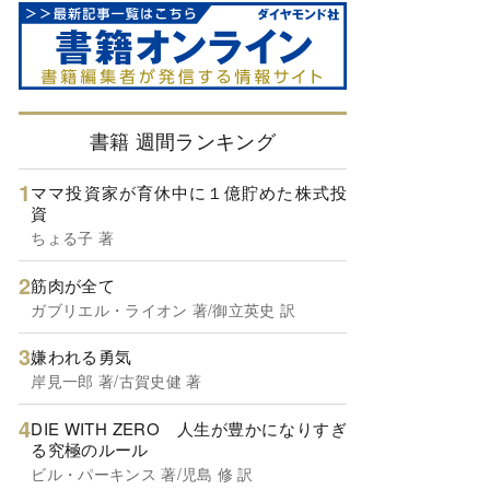
書籍 週間ランキング
ママ投資家が育休中に１億貯めた株式投
資
ちょる子 著
筋肉が全て
ガブリエル・ライオン 著/御立英史 訳
嫌われる勇気
岸見一郎 著/古賀史健 著
DIE WITH ZERO 人生が豊かになりすぎ
る究極のルール
ビル・パーキンス 著/児島 修 訳