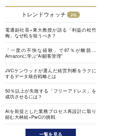
トレンドウォッチ
電通副社長×東大教授が語る「利益の松竹
梅」なぜ松を狙うべき？
「一度の不快な経験」で87％が離脱…
Amazonに学ぶ“AI顧客管理”
JVCケンウッドが選んだ経営判断をラクに
するデータ統合戦略とは
50％以上が失敗する「フリーアドレス」を
成功させるには？
AIを前提とした業務プロセス再設計に取り
組む大林組×PwCの挑戦
一覧を見る