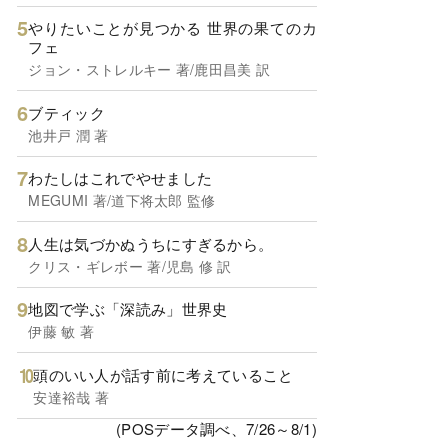
やりたいことが見つかる 世界の果てのカ
フェ
ジョン・ストレルキー 著/鹿田昌美 訳
ブティック
池井戸 潤 著
わたしはこれでやせました
MEGUMI 著/道下将太郎 監修
人生は気づかぬうちにすぎるから。
クリス・ギレボー 著/児島 修 訳
地図で学ぶ「深読み」世界史
伊藤 敏 著
頭のいい人が話す前に考えていること
安達裕哉 著
(POSデータ調べ、7/26～8/1)