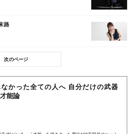
末路
次のページ
なかった全ての人へ 自分だけの武器
才能論
”天才”がいるー「才能」を描ききった累計400万部超のヒット