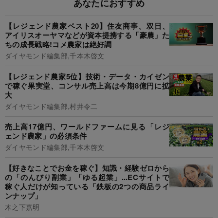
あなたにおすすめ
【レジェンド農家ベスト20】住友商事、双日、
アイリスオーヤマなどが資本提携する「豪農」た
ちの成長戦略!コメ農家は絶好調
ダイヤモンド編集部,千本木啓文
【レジェンド農家5位】技術・データ・カイゼン
で稼ぐ果実堂、コンサル売上高は今期8億円に拡
大
ダイヤモンド編集部,村井令二
売上高17億円、ワールドファームに見る「レジ
ェンド農家」の必須条件
ダイヤモンド編集部,千本木啓文
【好きなことでお金を稼ぐ】知識・経験ゼロから
の「のんびり副業」「ゆる起業」...ECサイトで
稼ぐ人だけが知っている「鉄板の2つの商品ライ
ンナップ」
木之下嘉明