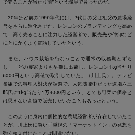
で売ることが当たり前”という環境で育ったのだ。
30年ほど前の1990年代には、2代目の父は祖父の農場経
営をさらに進化させた。レンコンのブランディングを高め
て、高く売ることに注力した経営者で、販売先や仲卸など
にとにかくよく電話していたという。
また、ハウス栽培を行なうことで通常の収穫期とずら
し、「どの農家よりも早期に出荷し、レンコン1kg当たり
5000円という高値で取引していた」（川上氏）。テレビ
番組での料理人対決が話題で、人気沸騰中だった道場六三
郎氏に1kg当たり1万4000円という、とても野菜の価格と
は思えない高値で販売したいたこともあったという。
このように身内に個性的な農場経営者が存在していたこ
とが、川上氏に買い手重視の「マーケットイン」の発想を
強く植え付けたことは間違いない。