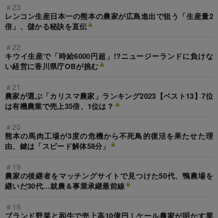
＃23
レンコン生産日本一の熊本の農家が広島進出で狙う「生産量2
倍」、儲かる秘訣を直伝
＃22
キウイ生産で「時給6000円超」!?ニュージーランドに負けな
い経営に香川県庁OBが挑む
＃21
農家が選ぶ「カリスマ農家」ランキング2023【ベスト13】7位
は有機農業で売上35倍、1位は？
＃20
熊本の馬肉工場が3度の危機から不死鳥的復活を果たせた理
由、鍵は「スピード解体58分」
＃19
農家の後継者をマッチングサイトで見つけた50代、鴨農場を
継いだ30代…就農＆事業承継最前線
＃18
ブランド野菜と和牛で売上高10億円！ケール農家が明かす業