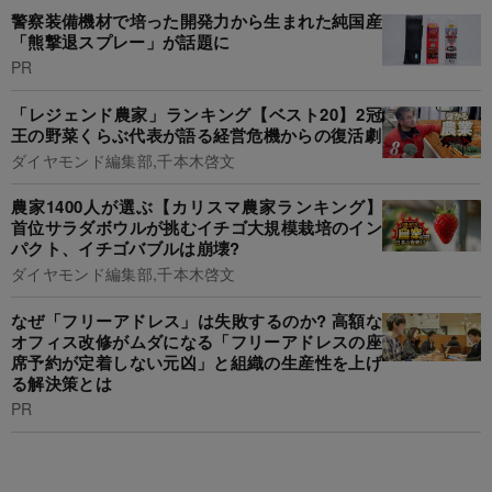
警察装備機材で培った開発力から生まれた純国産
「熊撃退スプレー」が話題に
PR
「レジェンド農家」ランキング【ベスト20】2冠
王の野菜くらぶ代表が語る経営危機からの復活劇
ダイヤモンド編集部,千本木啓文
農家1400人が選ぶ【カリスマ農家ランキング】
首位サラダボウルが挑むイチゴ大規模栽培のイン
パクト、イチゴバブルは崩壊?
ダイヤモンド編集部,千本木啓文
なぜ「フリーアドレス」は失敗するのか? 高額な
オフィス改修がムダになる「フリーアドレスの座
席予約が定着しない元凶」と組織の生産性を上げ
る解決策とは
PR