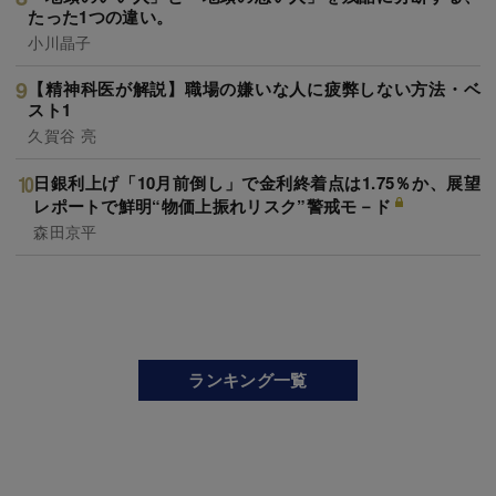
たった1つの違い。
小川晶子
【精神科医が解説】職場の嫌いな人に疲弊しない方法・ベ
スト1
久賀谷 亮
日銀利上げ「10月前倒し」で金利終着点は1.75％か、展望
レポートで鮮明“物価上振れリスク”警戒モ－ド
森田京平
ランキング一覧