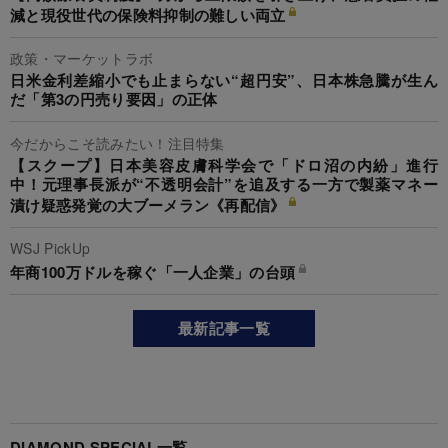
減と現役世代の保険料抑制の難しい両立
政策・マーケットラボ
日米金利差縮小でも止まらない“超円安”、日本株急騰が生ん
だ「第3の円売り要因」の正体
今だからこそ読みたい！注目特集
【スクープ】日本美容皮膚科学会で「ドロ沼の内紛」進行
中！元理事長派が“不透明会計”を追及する一方で製薬マネー
漬け疑惑発覚の大ブーメラン《再配信》
WSJ PickUp
年商100万ドルを稼ぐ「一人企業」の台頭
最新記事一覧
DIAMOND SPECIAL一覧