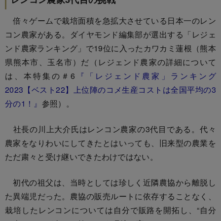
倍々ゲームで栽培面積を急拡大させている日本一のレン
コン農家がある。ダイヤモンド編集部が選出する「レジェ
ンド農家ランキング」で19位に入ったカワカミ蓮根（熊本
県熊本市、玉名市）だ（レジェンド農家の詳細について
は、本特集の＃6
『「レジェンド農家」ランキング
2023【ベスト22】上位陣のコメ生産コストは全国平均の3
分の1！』
参照）。
社長の川上大介氏はレンコン農家の3代目である。代々
農家をなりわいにしてきたとはいっても、旧来型の農業を
ただ粛々と受け継いできたわけではない。
初代の祖父は、当時としては珍しく近隣農協から離脱し
た異端児だった。農協の販売ルートに依存することなく、
栽培したレンコンについては自分で販路を開拓し、“自分