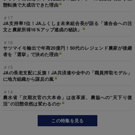
態転換で大成功できた理由
＃17
JA支持率1位！JAふくしま未来組合長が語る「連合会への注
文と農家所得16％アップ達成の秘訣」
＃16
サツマイモ輸出で年商20億円！50代のレジェンド農家が後継
者を「選挙」で決めた理由
＃15
JAの長老支配に反旗！JA共済連や全中の「職員搾取モデル」
に地方組織から謀反の嵐
＃14
農水省「次期次官の大本命」は改革派、農協への“天下り復
活”の旧態依然は変わるのか
この特集を見る