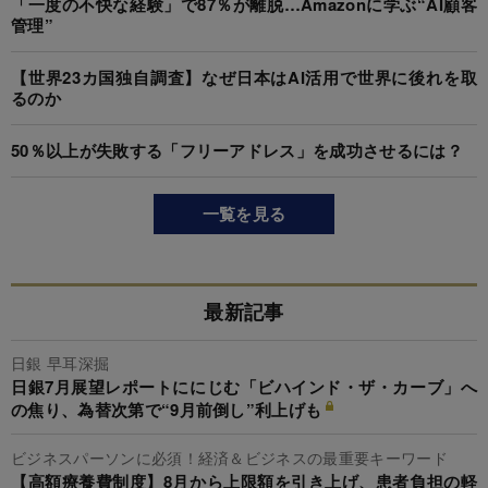
「一度の不快な経験」で87％が離脱…Amazonに学ぶ“AI顧客
管理”
【世界23カ国独自調査】なぜ日本はAI活用で世界に後れを取
るのか
50％以上が失敗する「フリーアドレス」を成功させるには？
一覧を見る
最新記事
日銀 早耳深掘
日銀7月展望レポートににじむ「ビハインド・ザ・カーブ」へ
の焦り、為替次第で“9月前倒し”利上げも
ビジネスパーソンに必須！経済＆ビジネスの最重要キーワード
【高額療養費制度】8月から上限額を引き上げ、患者負担の軽