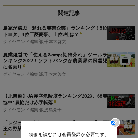
関連記事
農家が選ぶ「頼れる農業企業」ランキング！5位
トヨタ、4位三菱商事、上位3社は？
ダイヤモンド編集部,千本木啓文
農業経営で「使える&amp;期待外れ」ツールラ
ンキング2022！ソフトバンクが農業界の風雲児
に名乗り
ダイヤモンド編集部,千本木啓文
【北海道】JA赤字危険度ランキング2023、68農
協中1農協だけ赤字転落
ダイヤモンド編集部,浅島亮子
「レジェンド農家」ランキング【ベスト20】2冠
王の野菜くらぶ代表が語る経営危機からの復活劇
続きを読むには会員登録が必要です。