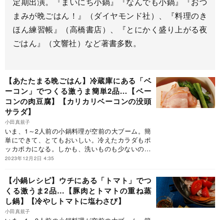
定期出演。『まいにち小鍋』『なんでも小鍋』『おつ
まみが晩ごはん！』（ダイヤモンド社）、『料理のき
ほん練習帳』（高橋書店）、『とにかく盛り上がる夜
ごはん』（文響社）など著書多数。
【あたたまる晩ごはん】冷蔵庫にある「ベ
ーコン」でつくる激うま簡単2品…【ベー
コンの肉豆腐】【カリカリベーコンの没頭
サラダ】
小田真規子
いま、1～2人前の小鍋料理が空前の大ブーム。簡
単にできて、とてもおいしい。冷えたカラダもポ
ッカポカになる。しかも、洗いものも少ないのだ
から、忙しいビジネスパーソンに大人気なのも当
2023年12月2日 4:35
然。しかし、どうしてもワンパターンになりが
ち。そこで活躍するのが、大人気料理家の小田真
【小鍋レシピ】ウチにある「トマト」でつ
規子先生の小鍋レシピを集めた『まいにち小鍋』
くる激うま2品…【豚肉とトマトの重ね蒸
です。本連載では、その一部をご紹介してまいり
し鍋】【冷やしトマトに塩わさび】
ます。ぜひ、今日の晩御飯にお試しください！
小田真規子