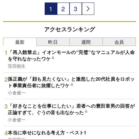
も当然のことでしょう。ただ、湯豆腐はシンプル
1
2
3
なだけに、どうしてもワンパターンになりがち。
そこで、人気料理家である小田真規子先生に、10
分でぽっかぽかになれる絶品レシピの数々を教え
ていただきました。本連載では、そのなかから選
アクセスランキング
りすぐりの逸品をご紹介します。
最新
昨日
週間
会員
「再入館禁止」イオンモールの“完璧”なマニュアルが人命
を守れなかったワケ
窪田順生
孫正義が「顔も見たくない」と激怒した20代社員をロボッ
ト事業責任者に抜擢したワケ
小倉健一
「好きなことを仕事にしたい」若者への豊田章男の回答が
正論すぎて、ぐうの音も出なかった
小倉健一
本当に幸せになれる考え方・ベスト1