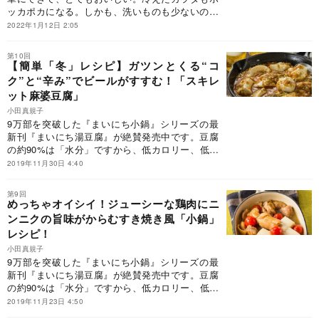
ッカポカになる。しかも、洗いものも少ないのだ
から、忙しいビジネスパーソンに大人気なのも当
2022年1月12日 2:05
然。しかし、どうしてもワンパターンになりが
ち。そこで活躍するのが、大人気料理家の小田真
第10回
規子先生の小鍋レシピを集めた『まいにち小鍋』
【簡単「冬」レシピ】ガツンとくる“コ
です。本連載では、その一部をご紹介してまいり
ク”と“辛み”でビールがすすむ！「スキレ
ます。ぜひ、今日の晩御飯にお試しください！
ット麻婆豆腐」
小田真規子
9万部を突破した『まいにち小鍋』シリーズの最
新刊『まいにち湯豆腐』が絶賛発売中です。豆腐
の約90%は「水分」ですから、低カロリー、低脂
肪、低糖質なのに、大豆を原料とする栄養価の高
2019年11月30日 4:40
い食材。湯豆腐は、ダイエットにも最適なヘルシ
ー料理。ただ、湯豆腐はシンプルなだけに、どう
第9回
してもワンパターンになりがち。そこで、人気料
めっちゃオイシイ！ジューシーな鶏肉にニ
理家である小田真規子先生に、10分でぽっかぽか
ンニクの旨味がからむすき焼き風「小鍋」
になれる絶品レシピの数々を教えていただきまし
レシピ！
た。本連載では、おいしい「湯豆腐」「小鍋」の
小田真規子
作り方と、選りすぐりの逸品をご紹介します。
9万部を突破した『まいにち小鍋』シリーズの最
新刊『まいにち湯豆腐』が絶賛発売中です。豆腐
の約90%は「水分」ですから、低カロリー、低脂
肪、低糖質なのに、大豆を原料とする栄養価の高
2019年11月23日 4:50
い食材。湯豆腐は、ダイエットにも最適なヘルシ