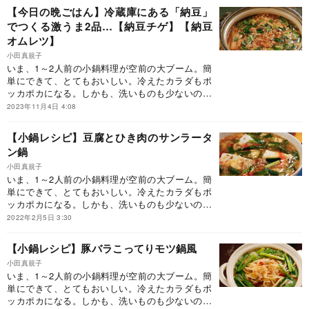
ち。そこで活躍するのが、大人気料理家の小田真
【今日の晩ごはん】冷蔵庫にある「納豆」
規子先生の小鍋レシピを集めた『まいにち小鍋』
でつくる激うま2品…【納豆チゲ】【納豆
です。本連載では、その一部をご紹介してまいり
オムレツ】
ます。ぜひ、今日の晩御飯にお試しください！
小田真規子
いま、1～2人前の小鍋料理が空前の大ブーム。簡
単にできて、とてもおいしい。冷えたカラダもポ
ッカポカになる。しかも、洗いものも少ないのだ
から、忙しいビジネスパーソンに大人気なのも当
2023年11月4日 4:08
然。しかし、どうしてもワンパターンになりが
ち。そこで活躍するのが、大人気料理家の小田真
【小鍋レシピ】豆腐とひき肉のサンラータ
規子先生の小鍋レシピを集めた『まいにち小鍋』
ン鍋
です。本連載では、その一部をご紹介してまいり
ます。ぜひ、今日の晩御飯にお試しください！
小田真規子
いま、1～2人前の小鍋料理が空前の大ブーム。簡
単にできて、とてもおいしい。冷えたカラダもポ
ッカポカになる。しかも、洗いものも少ないのだ
から、忙しいビジネスパーソンに大人気なのも当
2022年2月5日 3:30
然。しかし、どうしてもワンパターンになりが
ち。そこで活躍するのが、大人気料理家の小田真
【小鍋レシピ】豚バラこってりモツ鍋風
規子先生の小鍋レシピを集めた『まいにち小鍋』
小田真規子
です。本連載では、その一部をご紹介してまいり
いま、1～2人前の小鍋料理が空前の大ブーム。簡
ます。ぜひ、今日の晩御飯にお試しください！
単にできて、とてもおいしい。冷えたカラダもポ
ッカポカになる。しかも、洗いものも少ないのだ