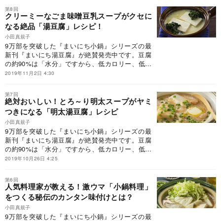
ー料理。ただ、湯豆腐はシンプルなだけに、どう
第8回
してもワンパターンになりがち。そこで、人気料
クリーミーなごま味噌豆乳スープがクセに
理家である小田真規子先生に、10分でぽっかぽか
なる絶品「湯豆腐」レシピ！
になれる絶品レシピの数々を教えていただきまし
小田真規子
た。本連載では、おいしい「湯豆腐」「小鍋」の
9万部を突破した『まいにち小鍋』シリーズの最
作り方と、選りすぐりの逸品をご紹介します。
新刊『まいにち湯豆腐』が絶賛発売中です。豆腐
の約90%は「水分」ですから、低カロリー、低脂
肪、低糖質なのに、大豆を原料とする栄養価の高
2019年11月2日 4:30
い食材。湯豆腐は、ダイエットにも最適なヘルシ
ー料理。ただ、湯豆腐はシンプルなだけに、どう
第7回
してもワンパターンになりがち。そこで、人気料
絶対おいしい！とろ～り明太スープがヤミ
理家である小田真規子先生に、10分でぽっかぽか
つきになる「明太湯豆腐」レシピ
になれる絶品レシピの数々を教えていただきまし
小田真規子
た。本連載では、おいしい「湯豆腐」「小鍋」の
9万部を突破した『まいにち小鍋』シリーズの最
作り方と、選りすぐりの逸品をご紹介します。
新刊『まいにち湯豆腐』が絶賛発売中です。豆腐
の約90%は「水分」ですから、低カロリー、低脂
肪、低糖質なのに、大豆を原料とする栄養価の高
2019年10月26日 4:25
い食材。湯豆腐は、ダイエットにも最適なヘルシ
ー料理。ただ、湯豆腐はシンプルなだけに、どう
第6回
してもワンパターンになりがち。そこで、人気料
人気料理家が教える！激ウマ「小鍋料理」
理家である小田真規子先生に、10分でぽっかぽか
をつくる秘伝のカンタン味付けとは？
になれる絶品レシピの数々を教えていただきまし
小田真規子
た。本連載では、おいしい「湯豆腐」「小鍋」の
9万部を突破した『まいにち小鍋』シリーズの最
作り方と、選りすぐりの逸品をご紹介します。