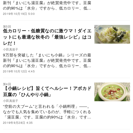
新刊『まいにち湯豆腐』が絶賛発売中です。豆腐
の約90%は「水分」ですから、低カロリー、低脂
肪、低糖質なのに、大豆を原料とする栄養価の高
2019年10月19日 5:00
い食材。湯豆腐は、ダイエットにも最適なヘルシ
ー料理。ただ、湯豆腐はシンプルなだけに、どう
第5回
してもワンパターンになりがち。そこで、人気料
低カロリー・低糖質なのに激ウマ！ダイエ
理家である小田真規子先生に、10分でぽっかぽか
ットにも最適な秋冬の「最強レシピ」はコ
になれる絶品レシピの数々を教えていただきまし
レだ！
た。本連載では、おいしい「湯豆腐」「小鍋」の
小田真規子
作り方と、選りすぐりの逸品をご紹介します。
9万部を突破した『まいにち小鍋』シリーズの最
新刊『まいにち湯豆腐』が絶賛発売中です。豆腐
の約90%は「水分」ですから、低カロリー、低脂
肪、低糖質なのに、大豆を原料とする栄養価の高
2019年10月12日 4:45
い食材。湯豆腐は、ダイエットにも最適なヘルシ
ー料理。ただ、湯豆腐はシンプルなだけに、どう
第4回
してもワンパターンになりがち。そこで、人気料
【小鍋レシピ】旨くてヘルシー！アボカド
理家である小田真規子先生に、10分でぽっかぽか
豆腐の「ひんやり小鍋」
になれる絶品レシピの数々を教えていただきまし
小田真規子
た。本連載では、そのなかから選りすぐりの逸品
“空前の大ブーム”と言われる「小鍋料理」――。
をご紹介します。
なかでも人気を集めているのが、手軽につくれる
「湯豆腐」です。豆腐の約90%は「水分」ですか
ら、低カロリー、低脂肪、低糖質なのに、大豆を
2019年9月28日 4:35
原料とする栄養価の高い食材。湯豆腐は、ダイエ
ットにも最適なヘルシー料理ですから、人気なの