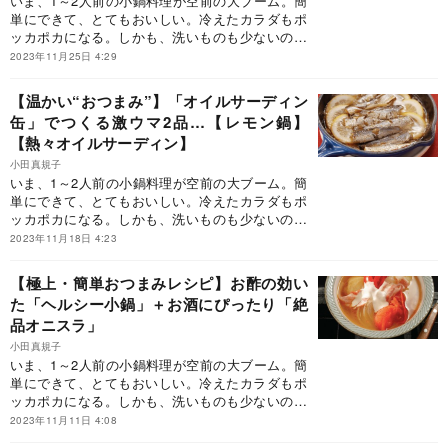
いま、1～2人前の小鍋料理が空前の大ブーム。簡
単にできて、とてもおいしい。冷えたカラダもポ
ッカポカになる。しかも、洗いものも少ないのだ
から、忙しいビジネスパーソンに大人気なのも当
2023年11月25日 4:29
然。しかし、どうしてもワンパターンになりが
ち。そこで活躍するのが、大人気料理家の小田真
【温かい“おつまみ”】「オイルサーディン
規子先生の小鍋レシピを集めた『まいにち小鍋』
缶」でつくる激ウマ2品…【レモン鍋】
です。本連載では、その一部をご紹介してまいり
【熱々オイルサーディン】
ます。ぜひ、今日の晩御飯にお試しください！
小田真規子
いま、1～2人前の小鍋料理が空前の大ブーム。簡
単にできて、とてもおいしい。冷えたカラダもポ
ッカポカになる。しかも、洗いものも少ないのだ
から、忙しいビジネスパーソンに大人気なのも当
2023年11月18日 4:23
然。しかし、どうしてもワンパターンになりが
ち。そこで活躍するのが、大人気料理家の小田真
【極上・簡単おつまみレシピ】お酢の効い
規子先生の小鍋レシピを集めた『まいにち小鍋』
た「ヘルシー小鍋」＋お酒にぴったり「絶
です。本連載では、その一部をご紹介してまいり
品オニスラ」
ます。ぜひ、今日の晩御飯にお試しください！
小田真規子
いま、1～2人前の小鍋料理が空前の大ブーム。簡
単にできて、とてもおいしい。冷えたカラダもポ
ッカポカになる。しかも、洗いものも少ないのだ
から、忙しいビジネスパーソンに大人気なのも当
2023年11月11日 4:08
然。しかし、どうしてもワンパターンになりが