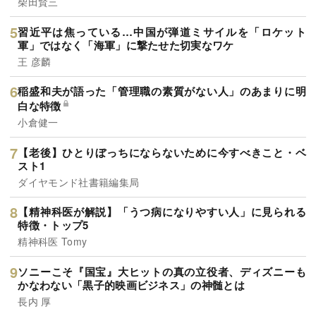
柴田賢三
習近平は焦っている…中国が弾道ミサイルを「ロケット
軍」ではなく「海軍」に撃たせた切実なワケ
王 彦麟
稲盛和夫が語った「管理職の素質がない人」のあまりに明
白な特徴
小倉健一
【老後】ひとりぼっちにならないために今すべきこと・ベ
スト1
ダイヤモンド社書籍編集局
【精神科医が解説】「うつ病になりやすい人」に見られる
特徴・トップ5
精神科医 Tomy
ソニーこそ『国宝』大ヒットの真の立役者、ディズニーも
かなわない「黒子的映画ビジネス」の神髄とは
長内 厚