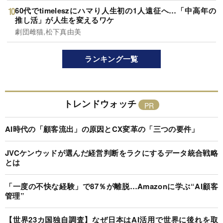
60代でtimeleszにハマり人生初の1人遠征へ…「中高年の
推し活」が人生を変えるワケ
劇団雌猫,松下真由美
ランキング一覧
トレンドウォッチ
AI時代の「顧客流出」の原因とCX変革の「三つの要件」
JVCケンウッドが選んだ経営判断をラクにするデータ統合戦略
とは
「一度の不快な経験」で87％が離脱…Amazonに学ぶ“AI顧客
管理”
【世界23カ国独自調査】なぜ日本はAI活用で世界に後れを取