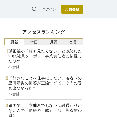
ログイン
アクセスランキング
最新
昨日
週間
会員
孫正義が「顔も見たくない」と激怒した
20代社員をロボット事業責任者に抜擢し
たワケ
小倉健一
「好きなことを仕事にしたい」若者への
豊田章男の回答が正論すぎて、ぐうの音
も出なかった
小倉健一
頑固でも、意地悪でもない…融通が利か
ない人の「納得の正体」〈風、薫る第95
回〉