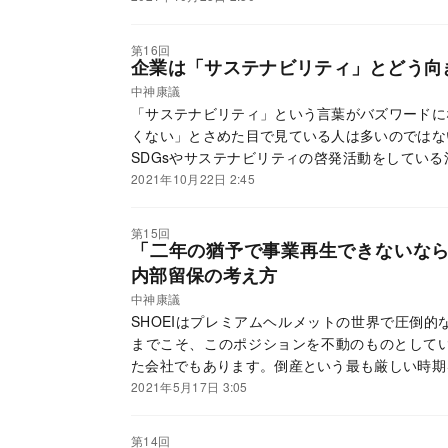
第16回
企業は「サステナビリティ」とどう向
中神康議
「サステナビリティ」という言葉がバズワードに
くない」とさめた目で見ている人は多いのではな
SDGsやサステナビリティの啓発活動をしてい
将来のどこかの時点で社会から拒絶されてしま
2021年10月22日 2:45
か。
第15回
「二年の猶予で事業再生できないなら
内部留保の考え方
中神康議
SHOEIはプレミアムヘルメットの世界で圧倒的
までこそ、このポジションを不動のものとしてい
た会社でもあります。倒産という最も厳しい時期
んはお金の使い方について規律の利いた思想を持
2021年5月17日 3:05
第14回