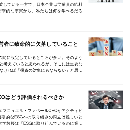
譲渡している一方で、日本企業は従業員の給料
衝撃的な事実から、私たちは何を学べるだろ
営者に致命的に欠落していること
％の間に設定しているところが多い。そのよう
と考えていると思われるが、そこには重要な
なければ「投資の対象にもならない」と思わ
EOはどう評価されるべきか
エマニュエル・ファベールCEOがアクティビ
期的なESGへの取り組みの両立は難しいと
大学教授は「ESGに取り組んでいるのに業績
る」と辛辣だ。