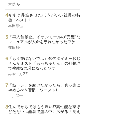
木俣 冬
今すぐ昇進させたほうがいい社員の特
徴・ベスト1
本田淳也
「再入館禁止」イオンモールの“完璧”な
マニュアルが人命を守れなかったワケ
窪田順生
「もう並ばないで…」40代タイミーおじ
さんがミスド「もっちゅりん」の列整理
で複雑な気分になったワケ
みやーんZZ
「筋トレ」を続けたかったら、真っ先に
やめるべき習慣・ワースト1
古川武士
住んでからではもう遅い!?高性能な家ほ
ど危ない…酷暑で壁の中に広がる「見え