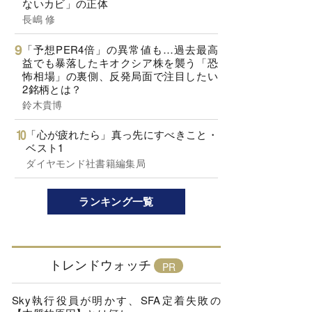
ないカビ」の正体
長嶋 修
「予想PER4倍」の異常値も…過去最高
益でも暴落したキオクシア株を襲う「恐
怖相場」の裏側、反発局面で注目したい
2銘柄とは？
鈴木貴博
「心が疲れたら」真っ先にすべきこと・
ベスト1
ダイヤモンド社書籍編集局
ランキング一覧
トレンドウォッチ
Sky執行役員が明かす、SFA定着失敗の