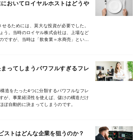
業においてロイヤルホストはどうや
させるためには、莫大な投資が必要でした。
ょう。当時のロイヤル株式会社は、上場など
のですが、当時は「飲食業＝水商売」という
る銀行は存在しませんでした。
決まってしまうパワフルすぎるフレ
構造をたった4つに分類するパワフルなフレ
すが、事業経済性を使えば、儲けの構造だけ
ほぼ自動的に決まってしまうのです。
ビストはどんな企業を狙うのか？