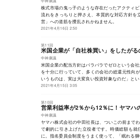
中神康議
株式市場の鬼っ子のような存在だったアクティビ
流れをきっちりと押さえ、本質的な対応方針を
営」への道筋を攪乱されかねません。
2021年4月16日 2:50
第11回
米国企業が「自社株買い」をしたがる
中神康議
米国企業の配当方針はバラバラでゼロという会社
を十分に行っていて、多くの会社の総還元性向が
いうものは、実は大変良い投資対象なのだ」とい
方に基づいています。どういうことでしょう。
2021年4月15日 3:05
第10回
営業利益率が2％から12％に！ヤマハ
中神康議
ヤマハ株式会社の中田社長は、ついこの前までわ
で劇的に引き上げた立役者です。時価総額も就任
に。指名委員会制度をうまく使って、「眠れる獅