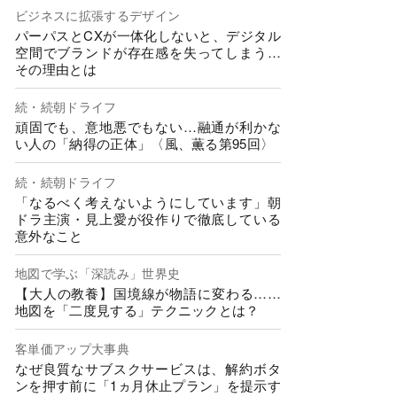
ビジネスに拡張するデザイン
パーパスとCXが一体化しないと、デジタル
空間でブランドが存在感を失ってしまう…
その理由とは
続・続朝ドライフ
頑固でも、意地悪でもない…融通が利かな
い人の「納得の正体」〈風、薫る第95回〉
続・続朝ドライフ
「なるべく考えないようにしています」朝
ドラ主演・見上愛が役作りで徹底している
意外なこと
地図で学ぶ「深読み」世界史
【大人の教養】国境線が物語に変わる……
地図を「二度見する」テクニックとは？
客単価アップ大事典
なぜ良質なサブスクサービスは、解約ボタ
ンを押す前に「1ヵ月休止プラン」を提示す