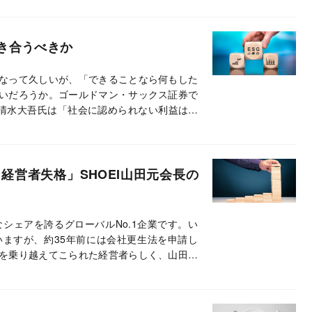
き合うべきか
なって久しいが、「できることなら何もした
いだろうか。ゴールドマン・サックス証券で
る清水大吾氏は「社会に認められない利益は、
う」と警鐘を鳴らすが、これはどういうこと
経営者失格」SHOEI山田元会長の
なシェアを誇るグローバルNo.1企業です。い
ますが、約35年前には会社更生法を申請し
を乗り越えてこられた経営者らしく、山田さ
っています。