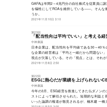
GAFAは年間2～4兆円分の自社株式を従業員に
を犠牲にしてROAを維持している――。そんな
うか。
2021年11月10日 3:10
第23回
「配当性向は平均でいい」と考える経
中神康議
日本企業は、配当性向を平均値である30～40
な企業の経営者は「平均と一緒だから問題ない」
視点が欠落している。その「視点」とは、それが
れるほど不可欠なものだ。一体なんだろうか。
2021年11月8日 2:50
第22回
ESGに熱心だが業績を上げられないC
中神康議
今年の3月、ESG経営を推進してきた仏ダノンの
ストによって解任させられた。短期的な利益と長
いった論調の報道が散見されるが、楠木建 一橋
が問われるのであれば、そもそも本業に問題があ
2021年11月5日 3:05