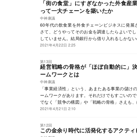
「街の食堂」にすぎなかった外食産
って一大チェーンを築いたか
中神康議
60年代の飲食業を外食チェーンビジネスに発展
さて、どうやってそのお金を調達したらよいでし
していません。結局銀行から借り入れるしかない
認識が一般的で、そんな事業にお金を貸してくれ
2021年4月22日 2:25
第13回
経営戦略の骨格が「ほぼ自動的に」
ームワークとは
中神康議
「事業経済性」という、あまたある事業の儲けの
ームワークがあります。それだけでもすごいので
でなく「競争の構図」や「戦略の骨格」さえも、
2021年4月21日 2:10
第12回
この金余り時代に活発化するアクティ