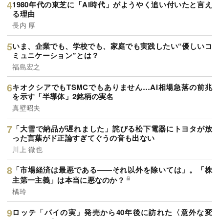
1980年代の東芝に「AI時代」がようやく追い付いたと言え
る理由
長内 厚
いま、企業でも、学校でも、家庭でも実践したい“優しいコ
ミュニケーション”とは？
福島宏之
キオクシアでもTSMCでもありません…AI相場急落の前兆
を示す「半導体」2銘柄の実名
真壁昭夫
「大雪で納品が遅れました」詫びる松下電器にトヨタが放
った言葉がド正論すぎてぐうの音も出ない
川上 徹也
「市場経済は最悪である――それ以外を除いては」。「株
主第一主義」は本当に悪なのか？
橘玲
ロッテ「パイの実」発売から40年後に訪れた〈意外な変