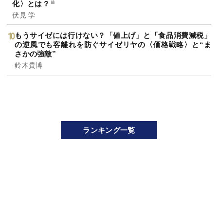
化〉とは？
伏見 学
もうサイゼには行けない？「値上げ」と「食品消費減税」
の逆風でも客離れを防ぐサイゼリヤの〈価格戦略〉と“ま
さかの強敵”
鈴木貴博
ランキング一覧