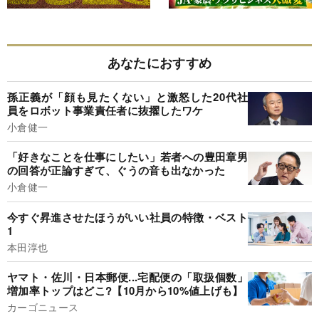
あなたにおすすめ
孫正義が「顔も見たくない」と激怒した20代社
員をロボット事業責任者に抜擢したワケ
小倉健一
「好きなことを仕事にしたい」若者への豊田章男
の回答が正論すぎて、ぐうの音も出なかった
小倉健一
今すぐ昇進させたほうがいい社員の特徴・ベスト
1
本田淳也
ヤマト・佐川・日本郵便...宅配便の「取扱個数」
増加率トップはどこ?【10月から10%値上げも】
カーゴニュース