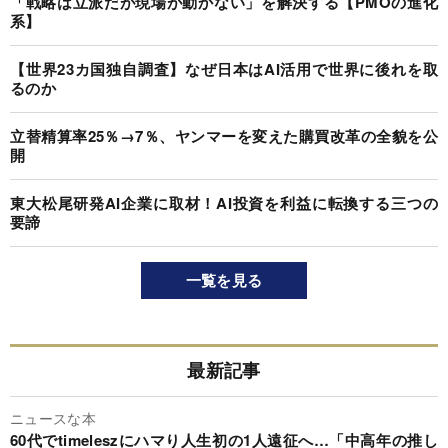
「戦略は立派だが現場が動かない」を解決する【PMOの進化
系】
【世界23カ国独自調査】なぜ日本はAI活用で世界に後れを取
るのか
立替精算率25％→7％、ヤンマーを変えた購買改革の全貌を公
開
東大松尾研発AI企業に取材！AI投資を利益に転換する三つの
要諦
一覧を見る
最新記事
ニュースな本
60代でtimeleszにハマり人生初の1人遠征へ…「中高年の推し