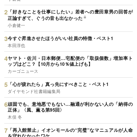
「好きなことを仕事にしたい」若者への豊田章男の回答が
正論すぎて、ぐうの音も出なかった
小倉健一
今すぐ昇進させたほうがいい社員の特徴・ベスト1
本田淳也
ヤマト・佐川・日本郵便…宅配便の「取扱個数」増加率ト
ップはどこ？【10月から10％値上げも】
カーゴニュース
「心が疲れたら」真っ先にすべきこと・ベスト1
ダイヤモンド社書籍編集局
頑固でも、意地悪でもない…融通が利かない人の「納得の
正体」〈風、薫る第95回〉
木俣 冬
「再入館禁止」イオンモールの“完璧”なマニュアルが人命
を守れなかったワケ