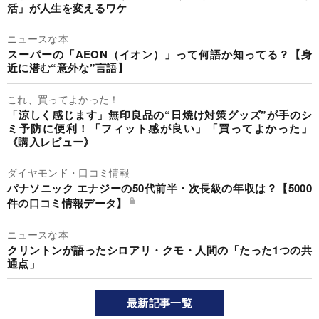
活」が人生を変えるワケ
ニュースな本
スーパーの「AEON（イオン）」って何語か知ってる？【身
近に潜む“意外な”言語】
これ、買ってよかった！
「涼しく感じます」無印良品の“日焼け対策グッズ”が手のシ
ミ予防に便利！「フィット感が良い」「買ってよかった」
《購入レビュー》
ダイヤモンド・口コミ情報
パナソニック エナジーの50代前半・次長級の年収は？【5000
件の口コミ情報データ】
ニュースな本
クリントンが語ったシロアリ・クモ・人間の「たった1つの共
通点」
最新記事一覧