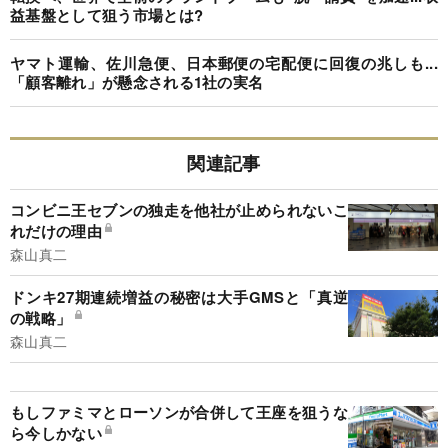
益基盤として狙う市場とは?
ヤマト運輸、佐川急便、日本郵便の宅配便に回復の兆しも...
「顧客離れ」が懸念される1社の実名
関連記事
コンビニ王セブンの独走を他社が止められないこ
れだけの理由
森山真二
ドンキ27期連続増益の秘密は大手GMSと「真逆
の戦略」
森山真二
もしファミマとローソンが合併して王座を狙うな
ら今しかない