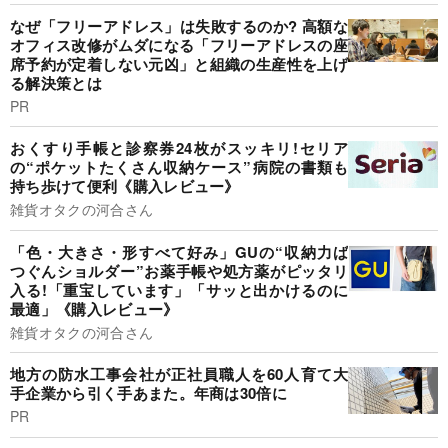
なぜ「フリーアドレス」は失敗するのか? 高額な
オフィス改修がムダになる「フリーアドレスの座
席予約が定着しない元凶」と組織の生産性を上げ
る解決策とは
PR
おくすり手帳と診察券24枚がスッキリ!セリア
の“ポケットたくさん収納ケース”病院の書類も
持ち歩けて便利《購入レビュー》
雑貨オタクの河合さん
「色・大きさ・形すべて好み」GUの“収納力ば
つぐんショルダー”お薬手帳や処方薬がピッタリ
入る!「重宝しています」「サッと出かけるのに
最適」《購入レビュー》
雑貨オタクの河合さん
地方の防水工事会社が正社員職人を60人育て大
手企業から引く手あまた。年商は30倍に
PR