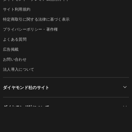
サイト利用規約
特定商取引に関する法律に基づく表示
プライバシーポリシー・著作権
よくある質問
広告掲載
お問い合わせ
法人導入について
ダイヤモンド社のサイト
Diamond Online(English)
ダイヤモンド社について
週刊ダイヤモンド
ダイヤモンド社TOP
DIAMONDハーバード・ビジネス・レビュー
© DIAMOND, INC.
会社概要
ダイヤモンドZAi（デジタル版）