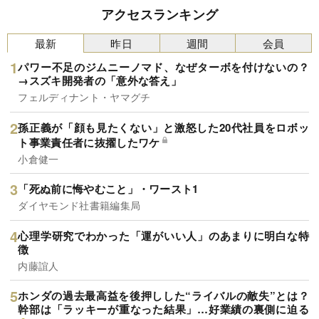
アクセスランキング
最新
昨日
週間
会員
パワー不足のジムニーノマド、なぜターボを付けないの？
→スズキ開発者の「意外な答え」
フェルディナント・ヤマグチ
孫正義が「顔も見たくない」と激怒した20代社員をロボッ
ト事業責任者に抜擢したワケ
小倉健一
「死ぬ前に悔やむこと」・ワースト1
ダイヤモンド社書籍編集局
心理学研究でわかった「運がいい人」のあまりに明白な特
徴
内藤誼人
ホンダの過去最高益を後押しした“ライバルの敵失”とは？
幹部は「ラッキーが重なった結果」…好業績の裏側に迫る