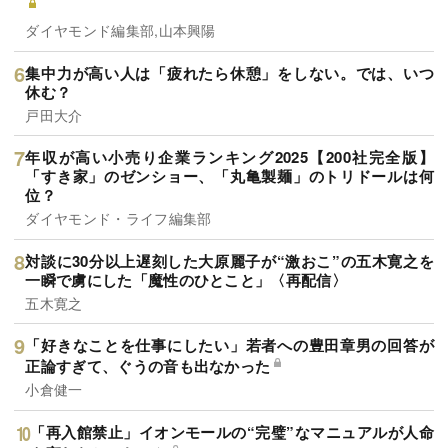
ダイヤモンド編集部,山本興陽
集中力が高い人は「疲れたら休憩」をしない。では、いつ
休む？
戸田大介
年収が高い小売り企業ランキング2025【200社完全版】
「すき家」のゼンショー、「丸亀製麺」のトリドールは何
位？
ダイヤモンド・ライフ編集部
対談に30分以上遅刻した大原麗子が“激おこ”の五木寛之を
一瞬で虜にした「魔性のひとこと」〈再配信〉
五木寛之
「好きなことを仕事にしたい」若者への豊田章男の回答が
正論すぎて、ぐうの音も出なかった
小倉健一
「再入館禁止」イオンモールの“完璧”なマニュアルが人命