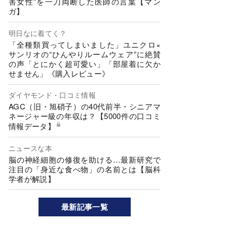
害女性”を一刀両断した医師の言葉【マン
ガ】
明日なに着てく？
「全種類買ってしまいました」ユニクロ×
サンリオの“ひんやりルームウェア”に絶賛
の声「とにかく超可愛い」「部屋着に欠か
せません」《購入レビュー》
ダイヤモンド・口コミ情報
AGC（旧・旭硝子）の40代前半・シニアマ
ネージャー級の年収は？【5000件の口コミ
情報データ】
ニュースな本
脳の神経細胞の修復を助ける…最新研究で
注目の「身近な食べ物」の名前とは【脳科
学者が解説】
最新記事一覧