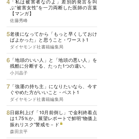
「私は被害者なのよ」差別的発言を叫
ぶ“被害女性”を一刀両断した医師の言葉
【マンガ】
佐藤秀峰
老後になってから「もっと早くしておけ
ばよかった」と思うこと・ワースト1
ダイヤモンド社書籍編集局
「地頭のいい人」と「地頭の悪い人」を
残酷に分断する、たった1つの違い。
小川晶子
「強運の持ち主」になりたいなら、今す
ぐやめた方がいいこと・ベスト1
ダイヤモンド社書籍編集局
日銀利上げ「10月前倒し」で金利終着点
は1.75％か、展望レポートで鮮明“物価上
振れリスク”警戒モ－ド
森田京平