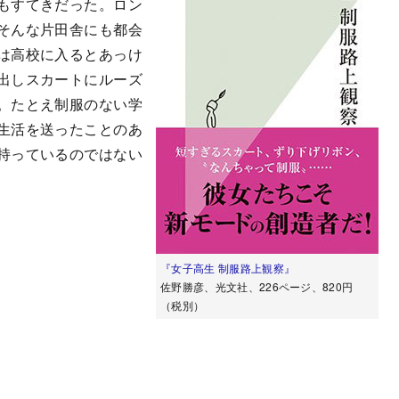
もすてきだった。ロン
そんな片田舎にも都会
は高校に入るとあっけ
出しスカートにルーズ
。たとえ制服のない学
生活を送ったことのあ
持っているのではない
『女子高生 制服路上観察』
佐野勝彦、光文社、226ページ、820円
（税別）