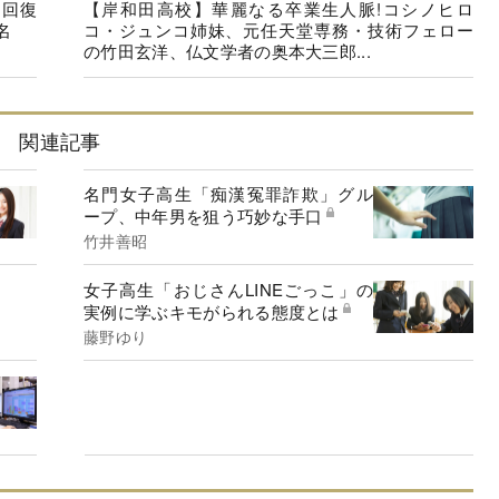
に回復
【岸和田高校】華麗なる卒業生人脈!コシノヒロ
名
コ・ジュンコ姉妹、元任天堂専務・技術フェロー
の竹田玄洋、仏文学者の奥本大三郎...
関連記事
名門女子高生「痴漢冤罪詐欺」グル
ープ、中年男を狙う巧妙な手口
竹井善昭
女子高生「おじさんLINEごっこ」の
実例に学ぶキモがられる態度とは
藤野ゆり