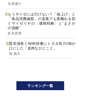
矢部謙介
もうサイゼには行けない？「値上げ」と
「食品消費減税」の逆風でも客離れを防
ぐサイゼリヤの〈価格戦略〉と“まさか
の強敵”
鈴木貴博
賛否渦巻くNHK特番にトヨタ有力OBが
口にした「皮肉なひとこと」
佃 義夫
ランキング一覧