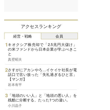
アクセスランキング
経営・戦略
会員
キオクシア株売却で「2.5兆円大儲け」
の米ファンドから日本企業が学ぶべきこ
と
真壁昭夫
さすがにアカンやろ…イケイケ社長が電
話口で言い放った「失礼過ぎるひと言」
【マンガ】
岩本有平
「地頭のいい人」と「地頭の悪い人」を
残酷に分断する、たった1つの違い。
小川晶子