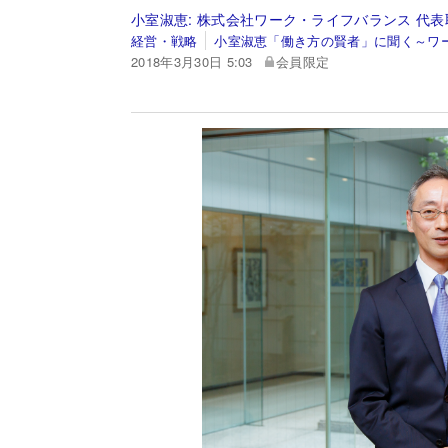
小室淑恵:
株式会社ワーク・ライフバランス 代表
経営・戦略
小室淑恵「働き方の賢者」に聞く～ワ
2018年3月30日 5:03
会員限定