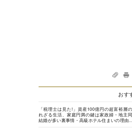
おす
「税理士は見た!」資産100億円の超富裕層
れざる生活、家庭円満の鍵は家政婦・地主
結婚が多い裏事情・高級ホテル住まいの理由..