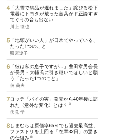
「大雪で納品が遅れました」詫びる松下
電器にトヨタが放った言葉がド正論すぎ
てぐうの音も出ない
川上 徹也
「地頭がいい人」が日常でやっている、
たった1つのこと
照宮遼子
「彼は私の息子ですが…」豊田章男会長
が長男・大輔氏に引き継いでほしいと願
う「たった1つのこと」
佃 義夫
ロッテ「パイの実」発売から40年後に訪
れた〈意外な変化〉とは？
伏見 学
しまむらは原価率65％でも過去最高益、
ファストリを上回る「在庫32日」の驚き
の仕組み