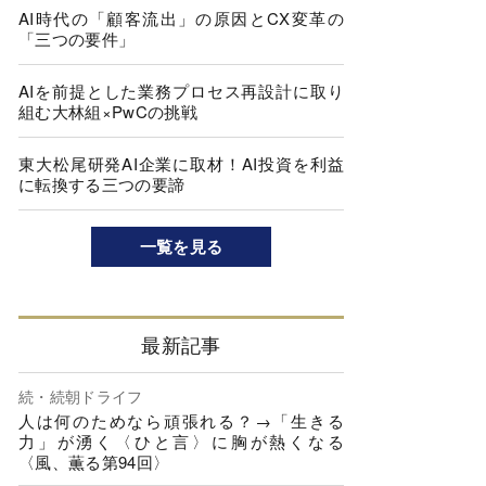
AI時代の「顧客流出」の原因とCX変革の
「三つの要件」
AIを前提とした業務プロセス再設計に取り
組む大林組×PwCの挑戦
東大松尾研発AI企業に取材！AI投資を利益
に転換する三つの要諦
一覧を見る
最新記事
続・続朝ドライフ
人は何のためなら頑張れる？→「生きる
力」が湧く〈ひと言〉に胸が熱くなる
〈風、薫る第94回〉