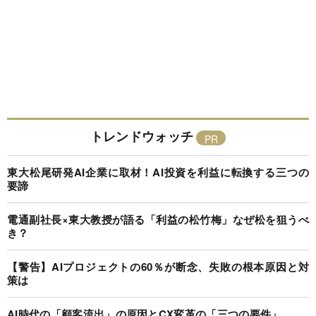
トレンドウォッチ
東大松尾研発AI企業に取材！AI投資を利益に転換する三つの
要諦
電通副社長×東大教授が語る「利益の松竹梅」なぜ松を狙うべ
き？
【警告】AIプロジェクトの60％が断念、失敗の根本原因と対
策は
AI時代の「顧客流出」の原因とCX変革の「三つの要件」