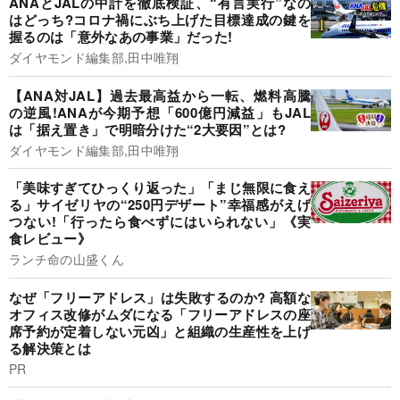
ANAとJALの中計を徹底検証、“有言実行”なの
はどっち?コロナ禍にぶち上げた目標達成の鍵を
握るのは「意外なあの事業」だった!
ダイヤモンド編集部,田中唯翔
【ANA対JAL】過去最高益から一転、燃料高騰
の逆風!ANAが今期予想「600億円減益」もJAL
は「据え置き」で明暗分けた“2大要因”とは?
ダイヤモンド編集部,田中唯翔
「美味すぎてひっくり返った」「まじ無限に食え
る」サイゼリヤの“250円デザート”幸福感がえげ
つない!「行ったら食べずにはいられない」《実
食レビュー》
ランチ命の山盛くん
なぜ「フリーアドレス」は失敗するのか? 高額な
オフィス改修がムダになる「フリーアドレスの座
席予約が定着しない元凶」と組織の生産性を上げ
る解決策とは
PR