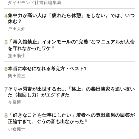
ダイヤモンド社書籍編集局
集中力が高い人は「疲れたら休憩」をしない。では、いつ
休む？
戸田大介
「再入館禁止」イオンモールの“完璧”なマニュアルが人命
を守れなかったワケ
窪田順生
本当に幸せになれる考え方・ベスト1
柴田賢三
そりゃ秀吉が出世するわ…「格上」の柴田勝家を追い抜い
た〈根回し力〉がエグすぎた
今泉慎一
「好きなことを仕事にしたい」若者への豊田章男の回答が
正論すぎて、ぐうの音も出なかった
小倉健一