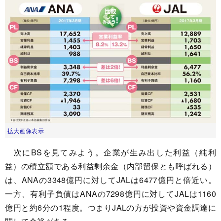
拡大画像表示
次にBSを見てみよう。企業が生み出した利益（純利
益）の積立額である利益剰余金（内部留保とも呼ばれる）
は、ANAの3348億円に対してJALは6477億円と倍近い。
一方、有利子負債はANAの7298億円に対してJALは1160
億円と約6分の1程度。つまりJALの方が投資や資金調達に