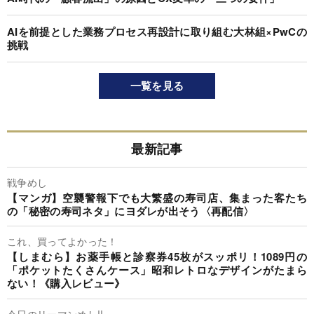
AIを前提とした業務プロセス再設計に取り組む大林組×PwCの
挑戦
一覧を見る
最新記事
戦争めし
【マンガ】空襲警報下でも大繁盛の寿司店、集まった客たち
の「秘密の寿司ネタ」にヨダレが出そう〈再配信〉
これ、買ってよかった！
【しまむら】お薬手帳と診察券45枚がスッポリ！1089円の
「ポケットたくさんケース」昭和レトロなデザインがたまら
ない！《購入レビュー》
今日のリーマンめし!!