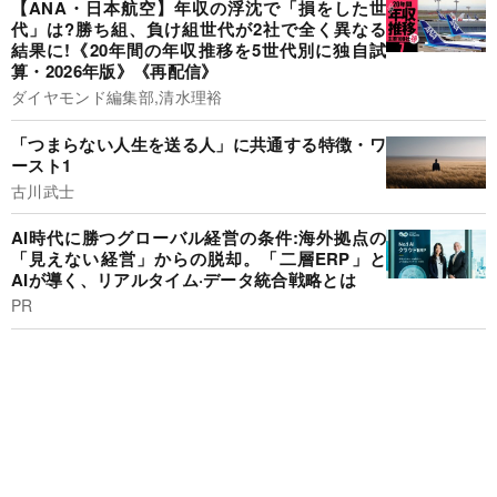
【ANA・日本航空】年収の浮沈で「損をした世
代」は?勝ち組、負け組世代が2社で全く異なる
結果に!《20年間の年収推移を5世代別に独自試
算・2026年版》《再配信》
ダイヤモンド編集部,清水理裕
「つまらない人生を送る人」に共通する特徴・ワ
ースト1
古川武士
AI時代に勝つグローバル経営の条件:海外拠点の
「見えない経営」からの脱却。「二層ERP」と
AIが導く、リアルタイム·データ統合戦略とは
PR