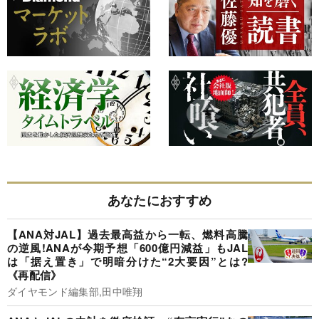
あなたにおすすめ
【ANA対JAL】過去最高益から一転、燃料高騰
の逆風!ANAが今期予想「600億円減益」もJAL
は「据え置き」で明暗分けた“2大要因”とは?
《再配信》
ダイヤモンド編集部,田中唯翔