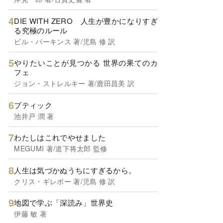
DIE WITH ZERO 人生が豊かになりすぎ
る究極のルール
ビル・パーキンス 著/児島 修 訳
やりたいことが見つかる 世界の果てのカ
フェ
ジョン・ストレルキー 著/鹿田昌美 訳
ブティック
池井戸 潤 著
わたしはこれでやせました
MEGUMI 著/道下将太郎 監修
人生は気づかぬうちにすぎるから。
クリス・ギレボー 著/児島 修 訳
地図で学ぶ「深読み」世界史
伊藤 敏 著