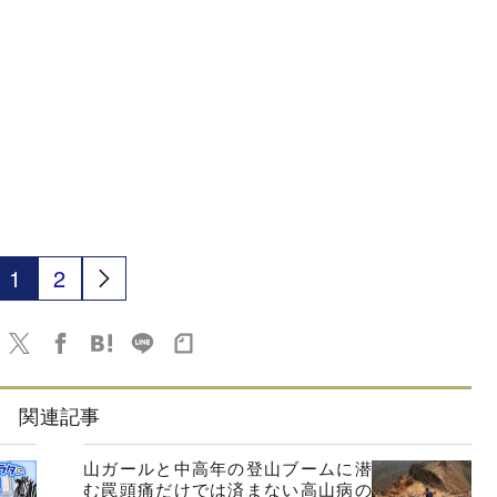
1
2
関連記事
山ガールと中高年の登山ブームに潜
む罠頭痛だけでは済まない高山病の