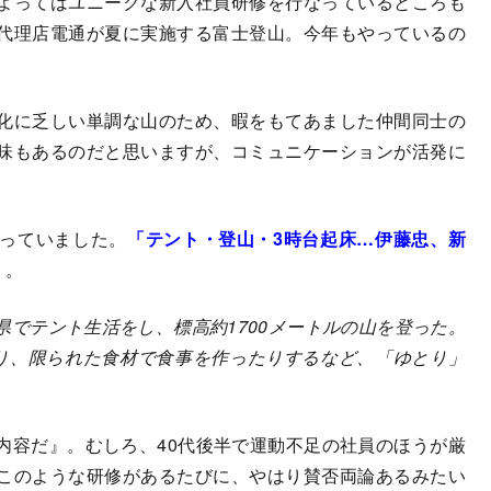
よってはユニークな新入社員研修を行なっているところも
代理店電通が夏に実施する富士登山。今年もやっているの
化に乏しい単調な山のため、暇をもてあました仲間同士の
味もあるのだと思いますが、コミュニケーションが活発に
っていました。
「テント・登山・3時台起床…伊藤忠、新
）。
島県でテント生活をし、標高約1700メートルの山を登った。
り、限られた食材で食事を作ったりするなど、「ゆとり」
内容だ』。むしろ、40代後半で運動不足の社員のほうが厳
このような研修があるたびに、やはり賛否両論あるみたい