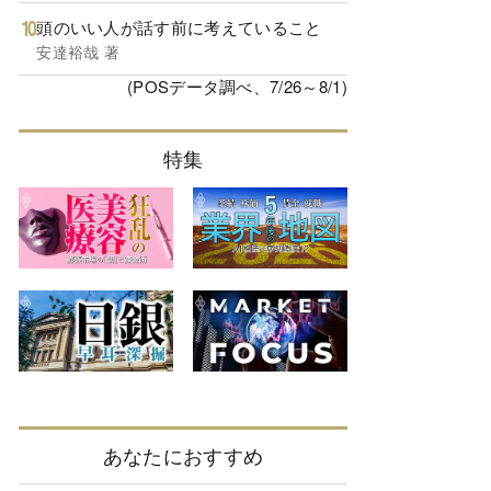
頭のいい人が話す前に考えていること
安達裕哉 著
(POSデータ調べ、7/26～8/1)
特集
あなたにおすすめ