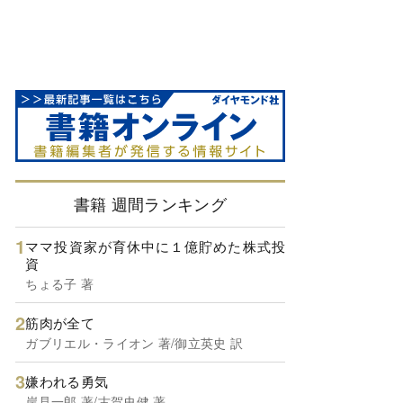
書籍 週間ランキング
ママ投資家が育休中に１億貯めた株式投
資
ちょる子 著
筋肉が全て
ガブリエル・ライオン 著/御立英史 訳
嫌われる勇気
岸見一郎 著/古賀史健 著