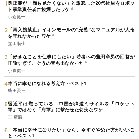
孫正義が「顔も見たくない」と激怒した20代社員をロボッ
ト事業責任者に抜擢したワケ
小倉健一
「再入館禁止」イオンモールの“完璧”なマニュアルが人命
を守れなかったワケ
窪田順生
「好きなことを仕事にしたい」若者への豊田章男の回答が
正論すぎて、ぐうの音も出なかった
小倉健一
本当に幸せになれる考え方・ベスト1
柴田賢三
習近平は焦っている…中国が弾道ミサイルを「ロケット
軍」ではなく「海軍」に撃たせた切実なワケ
王 彦麟
「本当に幸せになりたい」なら、今すぐやめた方がいいこ
と・ベスト1