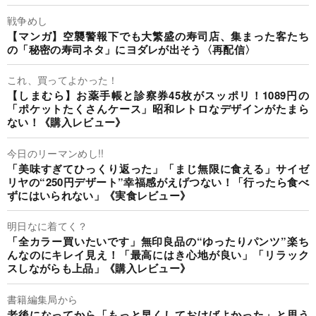
戦争めし
【マンガ】空襲警報下でも大繁盛の寿司店、集まった客たち
の「秘密の寿司ネタ」にヨダレが出そう〈再配信〉
これ、買ってよかった！
【しまむら】お薬手帳と診察券45枚がスッポリ！1089円の
「ポケットたくさんケース」昭和レトロなデザインがたまら
ない！《購入レビュー》
今日のリーマンめし!!
「美味すぎてひっくり返った」「まじ無限に食える」サイゼ
リヤの“250円デザート”幸福感がえげつない！「行ったら食べ
ずにはいられない」《実食レビュー》
明日なに着てく？
「全カラー買いたいです」無印良品の“ゆったりパンツ”楽ち
んなのにキレイ見え！「最高にはき心地が良い」「リラック
スしながらも上品」《購入レビュー》
書籍編集局から
老後になってから「もっと早くしておけばよかった」と思う