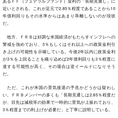
あるＦＦ（フェデラルファンド）金利の「長期見通し」に
近いとされる。これが足元で2.85％程度であることから10
年債利回りもその水準からはあまり乖離しないのが現状
だ。
他方、ＦＲＢは好調な米国経済がもたらすインフレへの
警戒を強めており、3％もしくはそれ以上への政策金利引
き上げの可能性を示唆している。今後2年以内に政策金利
が3％を上回ることを織り込めば2年債利回りも3％程度に
達する可能性が高く、その場合は逆イールドになりそう
だ。
ただ、これが米国の景気後退の予兆かどうかは疑わし
い。ＦＲＢメンバーの多くも「長期見通しは2.85％程度だ
が、目先は減税等の効果で一時的に景気が上振れており、
3％程度までの利上げが必要だ」と丁寧に説明している。