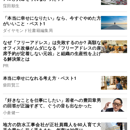
窪田順生
「本当に幸せになりたい」なら、今すぐやめた方
がいいこと・ベスト1
ダイヤモンド社書籍編集局
なぜ「フリーアドレス」は失敗するのか? 高額な
オフィス改修がムダになる「フリーアドレスの座
席予約が定着しない元凶」と組織の生産性を上げ
る解決策とは
PR
本当に幸せになれる考え方・ベスト1
柴田賢三
「好きなことを仕事にしたい」若者への豊田章男
の回答が正論すぎて、ぐうの音も出なかった
小倉健一
地方の防水工事会社が正社員職人を60人育て大