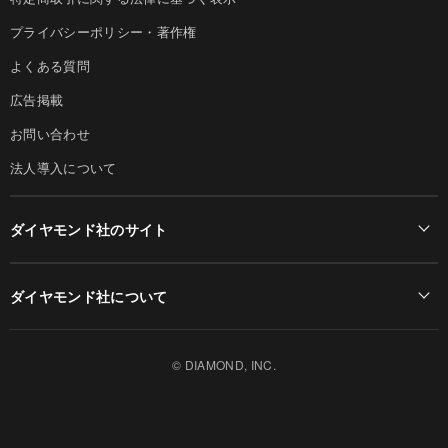
プライバシーポリシー・著作権
よくある質問
広告掲載
お問い合わせ
法人導入について
ダイヤモンド社のサイト
Diamond Online(English)
ダイヤモンド社について
週刊ダイヤモンド
ダイヤモンド社TOP
DIAMONDハーバード・ビジネス・レビュー
© DIAMOND, INC.
会社概要
ダイヤモンドZAi（デジタル版）
採用情報
書籍オンライン
お知らせ