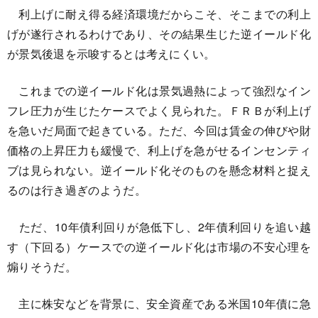
利上げに耐え得る経済環境だからこそ、そこまでの利上
げが遂行されるわけであり、その結果生じた逆イールド化
が景気後退を示唆するとは考えにくい。
これまでの逆イールド化は景気過熱によって強烈なイン
フレ圧力が生じたケースでよく見られた。ＦＲＢが利上げ
を急いだ局面で起きている。ただ、今回は賃金の伸びや財
価格の上昇圧力も緩慢で、利上げを急がせるインセンティ
ブは見られない。逆イールド化そのものを懸念材料と捉え
るのは行き過ぎのようだ。
ただ、10年債利回りが急低下し、2年債利回りを追い越
す（下回る）ケースでの逆イールド化は市場の不安心理を
煽りそうだ。
主に株安などを背景に、安全資産である米国10年債に急