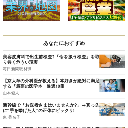
あなたにおすすめ
美容皮膚科で出生前検査?「命を扱う検査」を取
り巻く危うい現実
毎日新聞取材班
【京大卒の外科医が教える】本好きが絶対に満足
する「最高の医学本」厳選10冊
山本健人
新幹線で「お医者さまはいませんか?」→真っ先
に“手を挙げた人”の正体にビックリ!
東 香名子