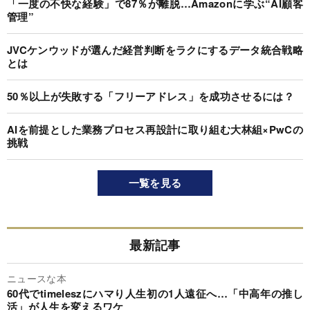
「一度の不快な経験」で87％が離脱…Amazonに学ぶ“AI顧客
管理”
JVCケンウッドが選んだ経営判断をラクにするデータ統合戦略
とは
50％以上が失敗する「フリーアドレス」を成功させるには？
AIを前提とした業務プロセス再設計に取り組む大林組×PwCの
挑戦
一覧を見る
最新記事
ニュースな本
60代でtimeleszにハマり人生初の1人遠征へ…「中高年の推し
活」が人生を変えるワケ