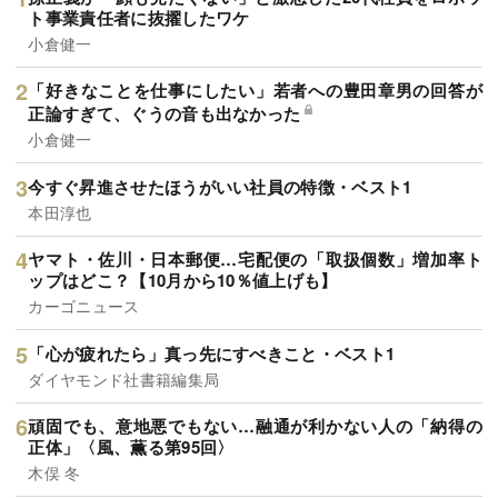
ト事業責任者に抜擢したワケ
小倉健一
「好きなことを仕事にしたい」若者への豊田章男の回答が
正論すぎて、ぐうの音も出なかった
小倉健一
今すぐ昇進させたほうがいい社員の特徴・ベスト1
本田淳也
ヤマト・佐川・日本郵便…宅配便の「取扱個数」増加率ト
ップはどこ？【10月から10％値上げも】
カーゴニュース
「心が疲れたら」真っ先にすべきこと・ベスト1
ダイヤモンド社書籍編集局
頑固でも、意地悪でもない…融通が利かない人の「納得の
正体」〈風、薫る第95回〉
木俣 冬