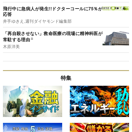
飛行中に急病人が発生!!ドクターコールに75％が
応答
井手ゆきえ,週刊ダイヤモンド編集部
「再自殺させない」救命医療の現場に精神科医が
常駐する理由
木原洋美
特集