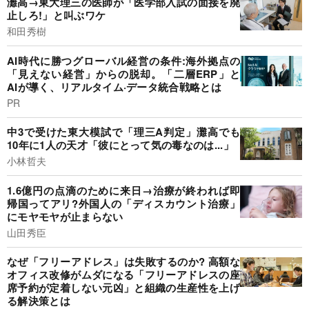
灘高→東大理三の医師が「医学部入試の面接を廃
止しろ!」と叫ぶワケ
和田秀樹
AI時代に勝つグローバル経営の条件:海外拠点の
「見えない経営」からの脱却。「二層ERP」と
AIが導く、リアルタイム·データ統合戦略とは
PR
中3で受けた東大模試で「理三A判定」灘高でも
10年に1人の天才「彼にとって気の毒なのは...」
小林哲夫
1.6億円の点滴のために来日→治療が終われば即
帰国ってアリ?外国人の「ディスカウント治療」
にモヤモヤが止まらない
山田秀臣
なぜ「フリーアドレス」は失敗するのか? 高額な
オフィス改修がムダになる「フリーアドレスの座
席予約が定着しない元凶」と組織の生産性を上げ
る解決策とは