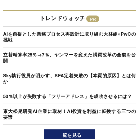
トレンドウォッチ
AIを前提とした業務プロセス再設計に取り組む大林組×PwCの
挑戦
立替精算率25％→7％、ヤンマーを変えた購買改革の全貌を公
開
Sky執行役員が明かす、SFA定着失敗の【本質的原因】とは何
か
50％以上が失敗する「フリーアドレス」を成功させるには？
東大松尾研発AI企業に取材！AI投資を利益に転換する三つの
要諦
一覧を見る