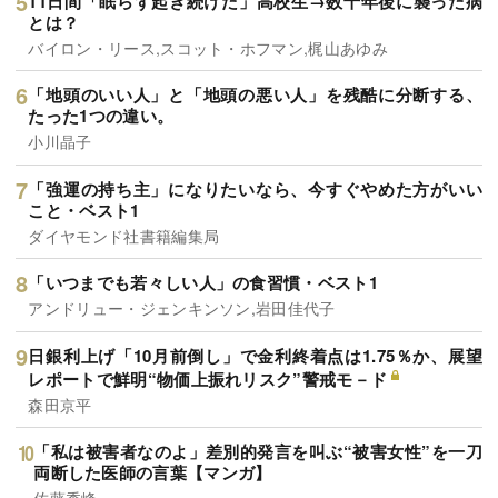
11日間「眠らず起き続けた」高校生→数十年後に襲った病
とは？
バイロン・リース,スコット・ホフマン,梶山あゆみ
「地頭のいい人」と「地頭の悪い人」を残酷に分断する、
たった1つの違い。
小川晶子
「強運の持ち主」になりたいなら、今すぐやめた方がいい
こと・ベスト1
ダイヤモンド社書籍編集局
「いつまでも若々しい人」の食習慣・ベスト1
アンドリュー・ジェンキンソン,岩田佳代子
日銀利上げ「10月前倒し」で金利終着点は1.75％か、展望
レポートで鮮明“物価上振れリスク”警戒モ－ド
森田京平
「私は被害者なのよ」差別的発言を叫ぶ“被害女性”を一刀
両断した医師の言葉【マンガ】