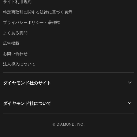
サイト利用規約
特定商取引に関する法律に基づく表示
プライバシーポリシー・著作権
よくある質問
広告掲載
お問い合わせ
法人導入について
ダイヤモンド社のサイト
Diamond Online(English)
ダイヤモンド社について
週刊ダイヤモンド
ダイヤモンド社TOP
DIAMONDハーバード・ビジネス・レビュー
© DIAMOND, INC.
会社概要
ダイヤモンドZAi（デジタル版）