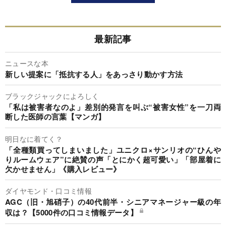
最新記事
ニュースな本
新しい提案に「抵抗する人」をあっさり動かす方法
ブラックジャックによろしく
「私は被害者なのよ」差別的発言を叫ぶ“被害女性”を一刀両
断した医師の言葉【マンガ】
明日なに着てく？
「全種類買ってしまいました」ユニクロ×サンリオの“ひんや
りルームウェア”に絶賛の声「とにかく超可愛い」「部屋着に
欠かせません」《購入レビュー》
ダイヤモンド・口コミ情報
AGC（旧・旭硝子）の40代前半・シニアマネージャー級の年
収は？【5000件の口コミ情報データ】