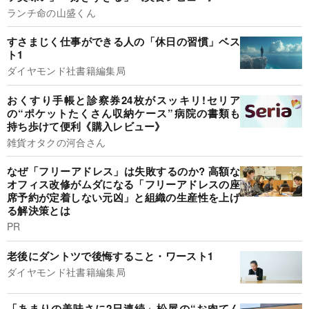
ランチ命の山盛くん
すさまじく仕事ができる人の「休日の習慣」ベス
ト1
ダイヤモンド社書籍編集局
おくすり手帳と診察券24枚がスッキリ!セリア
の“ポケットたくさん収納ケース”病院の書類も
持ち歩けて便利《購入レビュー》
雑貨オタクの河合さん
なぜ「フリーアドレス」は失敗するのか? 高額な
オフィス改修がムダになる「フリーアドレスの座
席予約が定着しない元凶」と組織の生産性を上げ
る解決策とは
PR
老後にダントツで後悔すること・ワースト1
ダイヤモンド社書籍編集局
「あまりの美味さに2日連続」松屋の“お肉てん