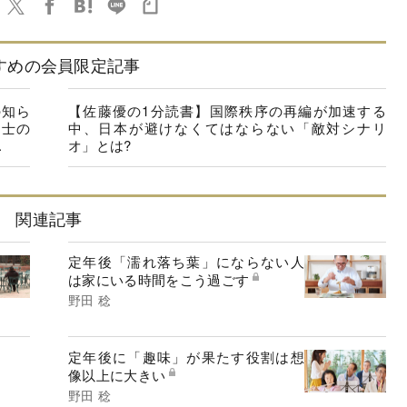
すめの会員限定記事
の知ら
【佐藤優の1分読書】国際秩序の再編が加速する
同士の
中、日本が避けなくてはならない「敵対シナリ
.
オ」とは?
関連記事
定年後「濡れ落ち葉」にならない人
は家にいる時間をこう過ごす
野田 稔
定年後に「趣味」が果たす役割は想
像以上に大きい
野田 稔