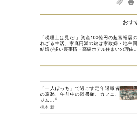
おす
「税理士は見た!」資産100億円の超富裕層
れざる生活、家庭円満の鍵は家政婦・地主
結婚が多い裏事情・高級ホテル住まいの理由..
「一人ぼっち」で過ごす定年退職者
の哀愁、午前中の図書館、カフェ、
ジム…
楠木 新