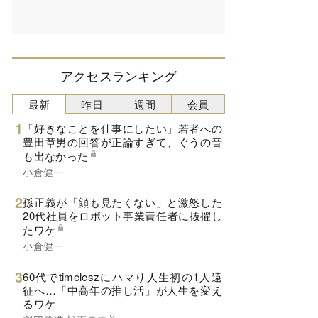
アクセスランキング
最新
昨日
週間
会員
「好きなことを仕事にしたい」若者への
豊田章男の回答が正論すぎて、ぐうの音
も出なかった
小倉健一
孫正義が「顔も見たくない」と激怒した
20代社員をロボット事業責任者に抜擢し
たワケ
小倉健一
60代でtimeleszにハマり人生初の1人遠
征へ…「中高年の推し活」が人生を変え
るワケ