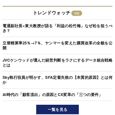
トレンドウォッチ
電通副社長×東大教授が語る「利益の松竹梅」なぜ松を狙うべ
き？
立替精算率25％→7％、ヤンマーを変えた購買改革の全貌を公
開
JVCケンウッドが選んだ経営判断をラクにするデータ統合戦略
とは
Sky執行役員が明かす、SFA定着失敗の【本質的原因】とは何
か
AI時代の「顧客流出」の原因とCX変革の「三つの要件」
一覧を見る