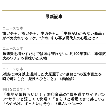
最新記事
ニュースな本
旅ガチャ、酒ガチャ、本ガチャ…「中身がわからない商品」
がバカ売れするワケ。“外れ”すら喜ぶ現代人の心理とは？
ニュースな本
防衛費を増やすだけでは国は守れない…約100年前に「軍備拡
大のワナ」を見抜いた人物
ニュースな本
対談に30分以上遅刻した大原麗子が“激おこ”の五木寛之を一
瞬で虜にした「魔性のひとこと」〈再配信〉
明日なに着てく？
「生地が気持ちいい！」無印良品の“風を通すワイドパン
ツ”サラッと涼しくて快適！「さらりと着用できて嬉しい」
「今から秋、ずっといけそう」《購入レビュー》