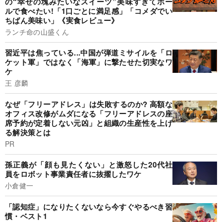
の“幸せの塊みたいなスイーツ”美味すぎてホー
ルで食べたい!「1口ごとに満足感」「コメダでい
ちばん美味い」《実食レビュー》
ランチ命の山盛くん
習近平は焦っている...中国が弾道ミサイルを「ロ
ケット軍」ではなく「海軍」に撃たせた切実なワ
ケ
王 彦麟
なぜ「フリーアドレス」は失敗するのか? 高額な
オフィス改修がムダになる「フリーアドレスの座
席予約が定着しない元凶」と組織の生産性を上げ
る解決策とは
PR
孫正義が「顔も見たくない」と激怒した20代社
員をロボット事業責任者に抜擢したワケ
小倉健一
「認知症」になりたくないなら今すぐやるべき習
慣・ベスト1