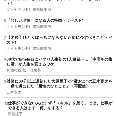
ト1
ダイヤモンド社書籍編集局
「悲しい老後」になる人の特徴・ワースト1
ダイヤモンド社書籍編集局
【老後】ひとりぼっちにならないために今すべきこと・ベ
スト1
ダイヤモンド社書籍編集局
60代でtimeleszにハマり人生初の1人遠征へ…「中高年の推
し活」が人生を変えるワケ
劇団雌猫,松下真由美
対談に30分以上遅刻した大原麗子が“激おこ”の五木寛之を
一瞬で虜にした「魔性のひとこと」〈再配信〉
五木寛之
仕事ができない人はまず「スキル」を磨く。では、仕事が
できる人はまず「何」をする？
照宮遼子