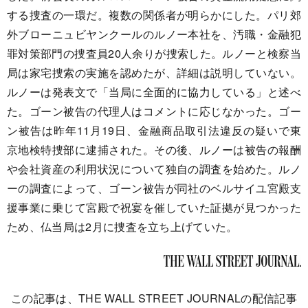
する捜査の一環だ。複数の関係者が明らかにした。パリ郊
外ブローニュビヤンクールのルノー本社を、汚職・金融犯
罪対策部門の捜査員20人余りが捜索した。ルノーと検察当
局は家宅捜索の実施を認めたが、詳細は説明していない。
ルノーは発表文で「当局に全面的に協力している」と述べ
た。ゴーン被告の代理人はコメントに応じなかった。ゴー
ン被告は昨年11月19日、金融商品取引法違反の疑いで東
京地検特捜部に逮捕された。その後、ルノーは被告の報酬
や会社資産の利用状況について独自の調査を始めた。ルノ
ーの調査によって、ゴーン被告が同社のベルサイユ宮殿支
援事業に乗じて宮殿で祝宴を催していた証拠が見つかった
ため、仏当局は2月に捜査を立ち上げていた。
この記事は、THE WALL STREET JOURNALの配信記事