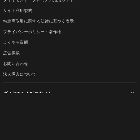
サイト利用規約
特定商取引に関する法律に基づく表示
プライバシーポリシー・著作権
よくある質問
広告掲載
お問い合わせ
法人導入について
ダイヤモンド社のサイト
Diamond Online(English)
ダイヤモンド社について
週刊ダイヤモンド
ダイヤモンド社TOP
DIAMONDハーバード・ビジネス・レビュー
© DIAMOND, INC.