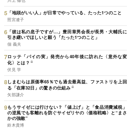
川上 徹也
「地頭がいい人」が日常でやっている、たった1つのこと
照宮遼子
「彼は私の息子ですが…」豊田章男会長が長男・大輔氏に
引き継いでほしいと願う「たった1つのこと」
佃 義夫
ロッテ「パイの実」発売から40年後に訪れた〈意外な変
化〉とは？
伏見 学
しまむらは原価率65％でも過去最高益、ファストリを上回
る「在庫32日」の驚きの仕組み
矢部謙介
もうサイゼには行けない？「値上げ」と「食品消費減税」
の逆風でも客離れを防ぐサイゼリヤの〈価格戦略〉と“まさ
かの強敵”
鈴木貴博