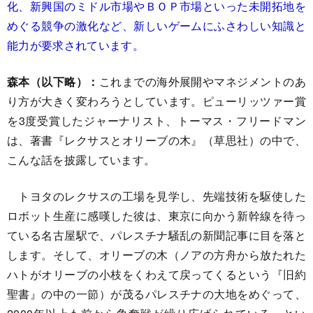
化、新興国のミドル市場やＢＯＰ市場といった未開拓地を
めぐる競争の激化など、新しいゲームにふさわしい知識と
能力が要求されています。
森本（以下略）：
これまでの海外展開やマネジメントのあ
り方が大きく変わろうとしています。ピューリッツァー賞
を3度受賞したジャーナリスト、トーマス・フリードマン
は、著書『レクサスとオリーブの木』（草思社）の中で、
こんな話を披露しています。
トヨタのレクサスの工場を見学し、先端技術を駆使した
ロボット生産に感嘆した彼は、東京に向かう新幹線を待っ
ている名古屋駅で、パレスチナ騒乱の新聞記事に目を落と
します。そして、オリーブの木（ノアの方舟から放たれた
ハトがオリーブの小枝をくわえて戻ってくるという『旧約
聖書』の中の一節）が茂るパレスチナの大地をめぐって、