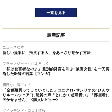
一覧を見る
最新記事
ニュースな本
新しい提案に「抵抗する人」をあっさり動かす方法
ブラックジャックによろしく
「私は被害者なのよ」差別的発言を叫ぶ“被害女性”を一刀両
断した医師の言葉【マンガ】
明日なに着てく？
「全種類買ってしまいました」ユニクロ×サンリオの“ひんや
りルームウェア”に絶賛の声「とにかく超可愛い」「部屋着に
欠かせません」《購入レビュー》
ダイヤモンド・口コミ情報