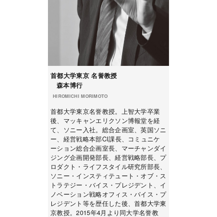
首都大学東京 名誉教授
森本博行
HIROMICHI MORIMOTO
首都大学東京名誉教授。上智大学卒業
後、マッキャンエリクソン博報堂を経
て、ソニー入社。総合企画室、英国ソニ
ー、経営戦略本部CI課長、コミュニケ
ーション総合企画室長、マーチャンダイ
ジング企画開発部長、経営戦略部長、プ
ロダクト・ライフスタイル研究所部長、
ソニー・インスティテュート・オブ・ス
トラテジー・バイス・プレジデント、イ
ノベーション戦略オフィス・バイス・プ
レジデント等を歴任した後、首都大学東
京教授。2015年4月より同大学名誉教