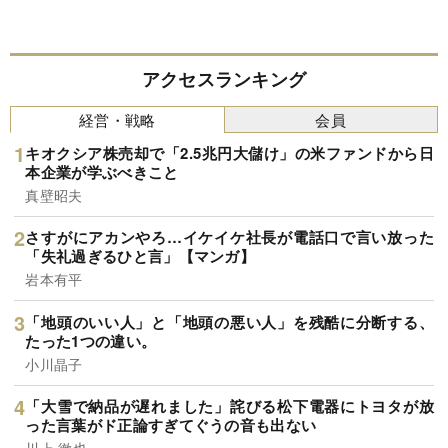
アクセスランキング
経営・戦略
会員
キオクシア株売却で「2.5兆円大儲け」の米ファンドから日
本企業が学ぶべきこと
真壁昭夫
さすがにアカンやろ…イケイケ社長が電話口で言い放った
「失礼過ぎるひと言」【マンガ】
岩本有平
「地頭のいい人」と「地頭の悪い人」を残酷に分断する、
たった1つの違い。
小川晶子
「大雪で納品が遅れました」詫びる松下電器にトヨタが放
った言葉がド正論すぎてぐうの音も出ない