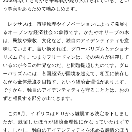
2000年以上も前から争奪戦が繰り広げられている、とい
う事実をあらためて嚙みしめます。
レクサスは、市場原理やイノベーションによって発展す
るオープンな経済社会の象徴です。かたやオリーブの木
は、民族や宗教、文化など、独自のアイデンティティを意
味しています。言い換えれば、グローバリズムとナショナ
リズムです。つまりフリードマンは、その両方が併存して
いるのが今日の世界なのだ、と問題提起したのです。グロ
ーバリズムには、各国経済が国境を超えて、相互に依存し
ながら全体最適を目指す、という経済合理性があります。
ですから、独自のアイデンティティを守ることとは、おの
ずと相反する部分が出てきます。
この6月、イギリスはＥＵから離脱する決定を下しまし
たが、残留したほうが経済合理性にかなっていたはずで
す。しかし、独自のアイデンティティを求める感情のほう