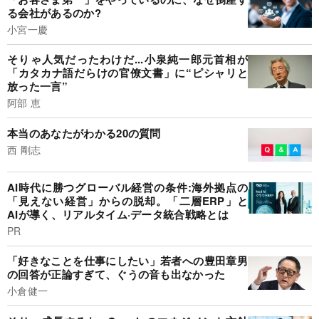
る会社があるのか?
小宮一慶
そりゃ人気だったわけだ...小泉純一郎元首相が
「カタカナ語だらけの官僚文書」に“ピシャリと
放った一言”
阿部 恵
本当のあなたがわかる20の質問
西 剛志
AI時代に勝つグローバル経営の条件:海外拠点の
「見えない経営」からの脱却。「二層ERP」と
AIが導く、リアルタイム·データ統合戦略とは
PR
「好きなことを仕事にしたい」若者への豊田章男
の回答が正論すぎて、ぐうの音も出なかった
小倉健一