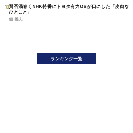
賛否渦巻くNHK特番にトヨタ有力OBが口にした「皮肉な
ひとこと」
佃 義夫
ランキング一覧