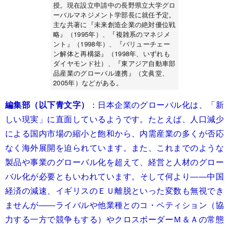
授。現在設立申請中の長野県立大学グロ
ーバルマネジメント学部長に就任予定。
主な共著に『未来創造企業の絶対優位戦
略』（1995年）、『複雑系のマネジメ
ント』（1998年）、『バリューチェー
ン解体と再構築』（1998年、いずれも
ダイヤモンド社）、『東アジア自動車部
品産業のグローバル連携』（文眞堂、
2005年）などがある。
編集部（以下青文字）
：日本企業のグローバル化は、「新
しい現実」に直面しているようです。たとえば、人口減少
による国内市場の縮小と飽和から、内需産業の多くが否応
なく海外展開を迫られています。また、これまでのような
製品や事業のグローバル化を超えて、経営と人材のグロー
バル化が必要ともいわれています。そして何より――中国
経済の減速、イギリスのＥＵ離脱といった変数も無視でき
ませんが――ライバルや他業種とのコ・ペティション（協
力する一方で競争もする）やクロスボーダーＭ＆Ａの常態