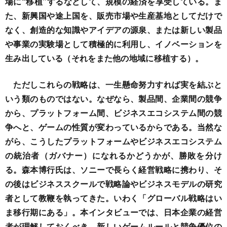
場に“移植”するなどして、規模の経済を享受している。ま
た、新興国や途上国を、販売市場や生産基地としてだけで
なく、創造的な知識やアイデアの源泉、または新しい製品
や事業の実験場として積極的に利用し、イノベーションを
生み出している（それをまた他の地域に移植する）。
ただしこれらの戦略は、一生懸命努力すれば実を結ぶと
いう類のものではない。なぜなら、製品間、企業間の競争
から、プラットフォーム間、ビジネスエコシステム間の競
争へと、ゲームの性質が変わっているからである。当然な
がら、こうしたプラットフォームやビジネスエコシステム
の統治者（ガバナー）になれるかどうかが、勝敗を分け
る。
森本博行氏は、ソニーで長らく経営戦略に携わり、そ
の後はビジネススクールで戦略論やビジネスモデルの研究
者として教鞭を執ってきた。いわく「グローバル戦略はい
ま移行期にある」。本インタビューでは、日本企業の経営
者が理解しておくべき、新しいゲームルールと競争優位の