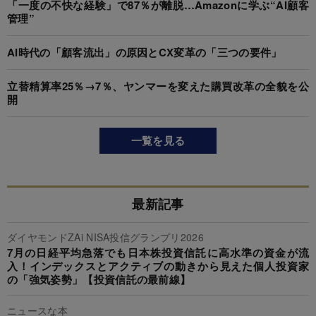
「一度の不快な経験」で87％が離脱…Amazonに学ぶ“AI顧客
管理”
AI時代の「顧客流出」の原因とCX変革の「三つの要件」
立替精算率25％→7％、ヤンマーを変えた購買改革の全貌を公
開
一覧を見る
最新記事
ダイヤモンドZAi NISA投信グランプリ2026
7月の日経平均急落でも日本株投資信託に高水準の資金が流
入！インデックスとアクティブの動きから見えた個人投資家
の「強気姿勢」【投資信託の最前線】
ニュースな本