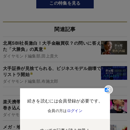
この特集を見る
関連記事
北尾SBI社長激白！大手金融買収？の問いに答え
た「大勝負」の真意
ダイヤモンド編集部,田上貴大
大手証券が見捨てられる、ビジネスモデル崩壊で
リストラ開始
ダイヤモンド編集部,布施太郎
続きを読むには会員登録が必要です。
楽天携帯は本当につながる？楽天市場＆証券まで
巻き込んだ基地局整備の今
会員の方は
ログイン
ダイヤモンド編集部,村井令二
メガ・地銀の3大脅威は信用コスト・有価証券・
すべての記事が読み放題！