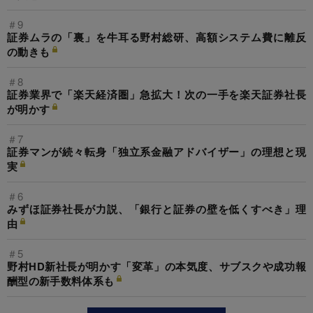
＃9
証券ムラの「裏」を牛耳る野村総研、高額システム費に離反
の動きも
＃8
証券業界で「楽天経済圏」急拡大！次の一手を楽天証券社長
が明かす
＃7
証券マンが続々転身「独立系金融アドバイザー」の理想と現
実
＃6
みずほ証券社長が力説、「銀行と証券の壁を低くすべき」理
由
＃5
野村HD新社長が明かす「変革」の本気度、サブスクや成功報
酬型の新手数料体系も