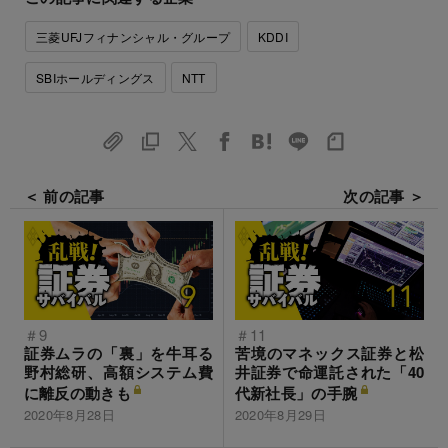
三菱UFJフィナンシャル・グループ
KDDI
SBIホールディングス
NTT
＜ 前の記事
次の記事 ＞
＃9
＃11
証券ムラの「裏」を牛耳る
苦境のマネックス証券と松
野村総研、高額システム費
井証券で命運託された「40
に離反の動きも
代新社長」の手腕
2020年8月28日
2020年8月29日