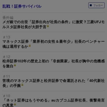
乱戦！証券サバイバル
フォロー
番外編
メガ銀での出世「証券出向が社長の条件」に激変？三菱UFJモ
ルスタ証券社長が大胆予言
＃13
マネックス証券「業界初の女性＆最年少」社長のベンチャー
魂は通用するか
＃12
松井証券102年の歴史上初の「非創業家」社長が胸中の危機感
を激白
＃11
苦境のマネックス証券と松井証券で命運託された「40代新社
長」の手腕
＃10
「ネット証券はもうやめる」auカブコム証券社長、衝撃発言
の真意