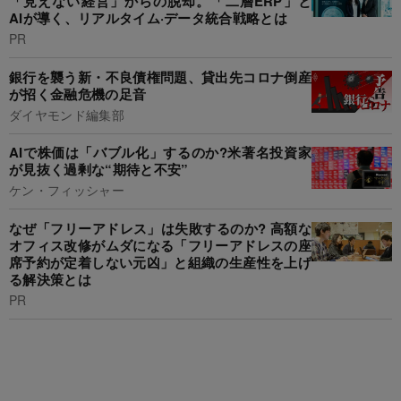
「見えない経営」からの脱却。「二層ERP」と
AIが導く、リアルタイム·データ統合戦略とは
PR
銀行を襲う新・不良債権問題、貸出先コロナ倒産
が招く金融危機の足音
ダイヤモンド編集部
AIで株価は「バブル化」するのか?米著名投資家
が見抜く過剰な“期待と不安”
ケン・フィッシャー
なぜ「フリーアドレス」は失敗するのか? 高額な
オフィス改修がムダになる「フリーアドレスの座
席予約が定着しない元凶」と組織の生産性を上げ
る解決策とは
PR