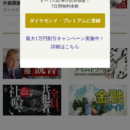
外貨調達、日銀が警告する理由
7日間無料体験
ダイヤモンド編集部,布施太郎
ダイヤモンド・プレミアムに登録
最大1万円割引キャンペーン実施中！
特集
詳細はこちら