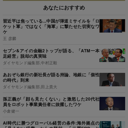
あなたにおすすめ
習近平は焦っている...中国が弾道ミサイルを「ロ
ケット軍」ではなく「海軍」に撃たせた切実なワ
ケ
王 彦麟
セブン&アイの金融2トップが語る、「ATM一本
足経営」脱却の真実味
ダイヤモンド編集部,中村正毅
あおぞら銀行の新社長が語る持論、地銀に「個性
の時代」到来
ダイヤモンド編集部,田上貴大
孫正義が「顔も見たくない」と激怒した20代社
員をロボット事業責任者に抜擢したワケ
小倉健一
AI時代に勝つグローバル経営の条件:海外拠点の