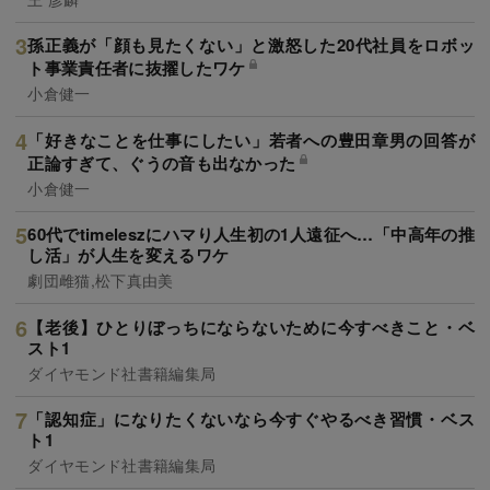
孫正義が「顔も見たくない」と激怒した20代社員をロボッ
ト事業責任者に抜擢したワケ
小倉健一
「好きなことを仕事にしたい」若者への豊田章男の回答が
正論すぎて、ぐうの音も出なかった
小倉健一
60代でtimeleszにハマり人生初の1人遠征へ…「中高年の推
し活」が人生を変えるワケ
劇団雌猫,松下真由美
【老後】ひとりぼっちにならないために今すべきこと・ベ
スト1
ダイヤモンド社書籍編集局
「認知症」になりたくないなら今すぐやるべき習慣・ベス
ト1
ダイヤモンド社書籍編集局