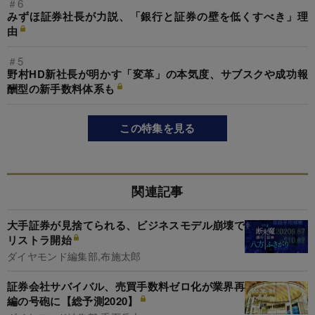
＃6
みずほ証券社長が力説、「銀行と証券の壁を低くすべき」理
由
＃5
野村HD新社長が明かす「変革」の本気度、サブスクや成功報
酬型の新手数料体系も
この特集を見る
関連記事
大手証券が見捨てられる、ビジネスモデル崩壊で
リストラ開始
ダイヤモンド編集部,布施太郎
証券会社サバイバル、売買手数料ゼロ化が業界再
編の号砲に【総予測2020】