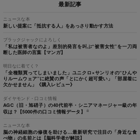
最新記事
ニュースな本
新しい提案に「抵抗する人」をあっさり動かす方法
ブラックジャックによろしく
「私は被害者なのよ」差別的発言を叫ぶ“被害女性”を一刀両
断した医師の言葉【マンガ】
明日なに着てく？
「全種類買ってしまいました」ユニクロ×サンリオの“ひんや
りルームウェア”に絶賛の声「とにかく超可愛い」「部屋着に
欠かせません」《購入レビュー》
ダイヤモンド・口コミ情報
AGC（旧・旭硝子）の40代前半・シニアマネージャー級の年
収は？【5000件の口コミ情報データ】
ニュースな本
脳の神経細胞の修復を助ける…最新研究で注目の「身近な食
べ物」の名前とは【脳科学者が解説】