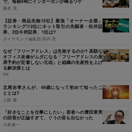
で、毎朝4時にインターホンが鳴るワケ
藤本 茂
【証券・商品先物15社】最強「オーナー企業」
ランキング!12位にネット取引の先駆者・松井証
券、2位今村証券、1位は?
ダイヤモンド編集部,堀内 亮
なぜ「フリーアドレス」は失敗するのか? 高額な
オフィス改修がムダになる「フリーアドレスの座
席予約が定着しない元凶」と組織の生産性を上げ
る解決策とは
PR
北尾吉孝さんが、49歳になって初めて知ったこ
ととは?
上阪 徹
「好きなことを仕事にしたい」若者への豊田章男
の回答が正論すぎて、ぐうの音も出なかった
小倉健一