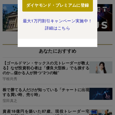
ダイヤモンド・プレミアムに登録
最大1万円割引キャンペーン実施中！
詳細はこちら
あなたにおすすめ
【ゴールドマン・サックスの元トレーダーが教え
る】なぜ投資初心者は「優良大型株」でも損する
のか...儲かる人が持つ“2つの軸”
宇根尚秀
株で勝てる人だけが知っている「チャートに出現
する買い時、売り時」
窪田真之
資産18億円を築いた87歳、現役トレーダー宅