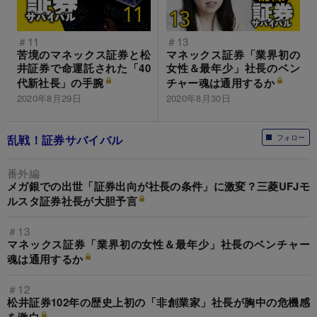
＃11
＃13
苦境のマネックス証券と松
マネックス証券「業界初の
井証券で命運託された「40
女性＆最年少」社長のベン
代新社長」の手腕
チャー魂は通用するか
2020年8月29日
2020年8月30日
乱戦！証券サバイバル
フォロー
番外編
メガ銀での出世「証券出向が社長の条件」に激変？三菱UFJモ
ルスタ証券社長が大胆予言
＃13
マネックス証券「業界初の女性＆最年少」社長のベンチャー
魂は通用するか
＃12
松井証券102年の歴史上初の「非創業家」社長が胸中の危機感