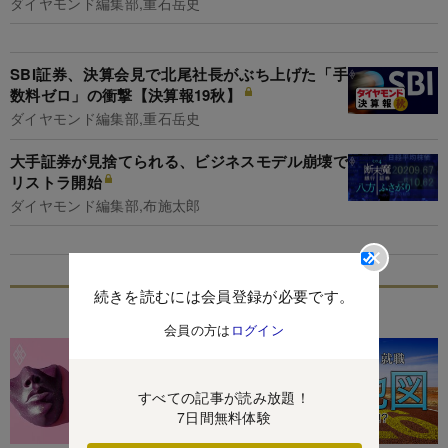
ダイヤモンド編集部,重石岳史
SBI証券、決算会見で北尾社長がぶち上げた「手
数料ゼロ」の衝撃【決算報19秋】
ダイヤモンド編集部,重石岳史
大手証券が見捨てられる、ビジネスモデル崩壊で
リストラ開始
ダイヤモンド編集部,布施太郎
続きを読むには会員登録が必要です。
特集
会員の方は
ログイン
すべての記事が読み放題！
7日間無料体験