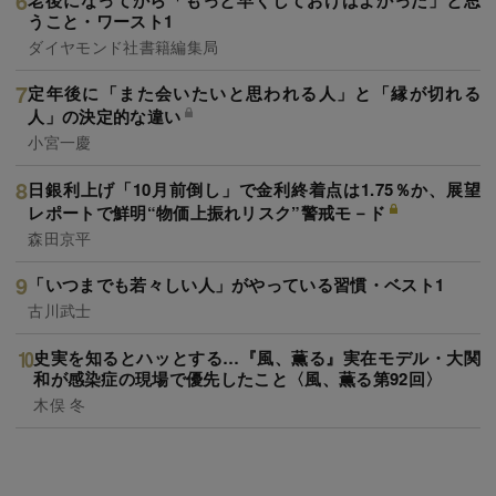
うこと・ワースト1
ダイヤモンド社書籍編集局
定年後に「また会いたいと思われる人」と「縁が切れる
人」の決定的な違い
小宮一慶
日銀利上げ「10月前倒し」で金利終着点は1.75％か、展望
レポートで鮮明“物価上振れリスク”警戒モ－ド
森田京平
「いつまでも若々しい人」がやっている習慣・ベスト1
古川武士
史実を知るとハッとする…『風、薫る』実在モデル・大関
和が感染症の現場で優先したこと〈風、薫る第92回〉
木俣 冬