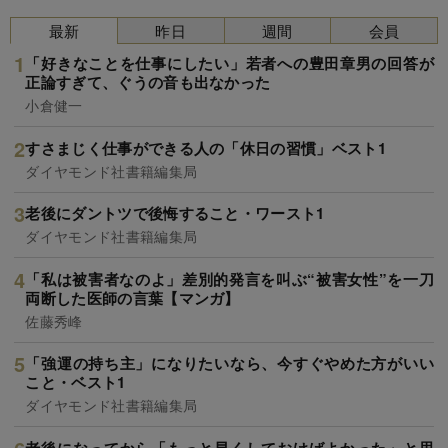
最新
昨日
週間
会員
「好きなことを仕事にしたい」若者への豊田章男の回答が
正論すぎて、ぐうの音も出なかった
小倉健一
すさまじく仕事ができる人の「休日の習慣」ベスト1
ダイヤモンド社書籍編集局
老後にダントツで後悔すること・ワースト1
ダイヤモンド社書籍編集局
「私は被害者なのよ」差別的発言を叫ぶ“被害女性”を一刀
両断した医師の言葉【マンガ】
佐藤秀峰
「強運の持ち主」になりたいなら、今すぐやめた方がいい
こと・ベスト1
ダイヤモンド社書籍編集局
老後になってから「もっと早くしておけばよかった」と思