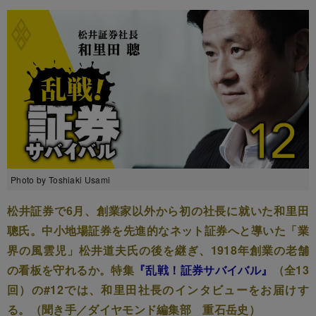
Photo by Toshiaki Usami
松井証券で6月、創業家以外から初の社長に就いた和里田
聰氏。中小地場証券を先進的なネット証券へと導いた「業
界の風雲児」松井道夫氏の後を継ぎ、1918年創業の老舗
の看板を守れるか。特集
『乱戦！証券サバイバル』
（全13
回）の#12では、和里田社長のインタビューをお届けす
る。（聞き手／ダイヤモンド編集部 重石岳史）