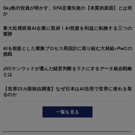
Sky執行役員が明かす、SFA定着失敗の【本質的原因】とは何
か
東大松尾研発AI企業に取材！AI投資を利益に転換する三つの
要諦
AIを前提とした業務プロセス再設計に取り組む大林組×PwCの
挑戦
JVCケンウッドが選んだ経営判断をラクにするデータ統合戦略
とは
【世界23カ国独自調査】なぜ日本はAI活用で世界に後れを取
るのか
一覧を見る