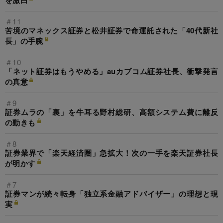
を激白
＃11
苦境のマネックス証券と松井証券で命運託された「40代新社
長」の手腕
＃10
「ネット証券はもうやめる」auカブコム証券社長、衝撃発言
の真意
＃9
証券ムラの「裏」を牛耳る野村総研、高額システム費に離反
の動きも
＃8
証券業界で「楽天経済圏」急拡大！次の一手を楽天証券社長
が明かす
＃7
証券マンが続々転身「独立系金融アドバイザー」の理想と現
実