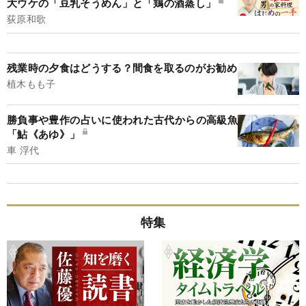
大ウケの「豆乳そうめん」と「鶏の酒蒸し」
荻原和歌
残業時の夕食はどうする？間食を取るのがお勧め
植木もも子
勝負事や豊作の占いに使われた古代からの高級魚
「鮎《あゆ》」
車 浮代
特集