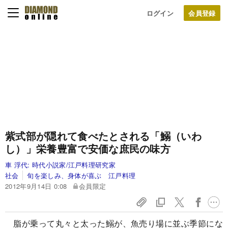
ログイン
紫式部が隠れて食べたとされる「鰯（いわ
し）」
栄養豊富で安価な庶民の味方
車 浮代:
時代小説家/江戸料理研究家
社会
旬を楽しみ、身体が喜ぶ 江戸料理
2012年9月14日 0:08
会員限定
脂が乗って丸々と太った鰯が、魚売り場に並ぶ季節にな