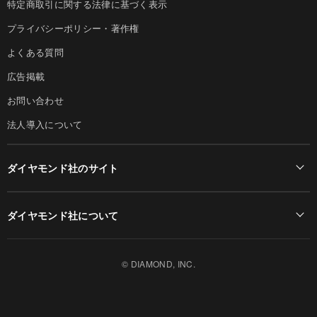
特定商取引に関する法律に基づく表示
プライバシーポリシー・著作権
よくある質問
広告掲載
お問い合わせ
法人導入について
ダイヤモンド社のサイト
Diamond Online(English)
ダイヤモンド社について
週刊ダイヤモンド
ダイヤモンド社TOP
DIAMONDハーバード・ビジネス・レビュー
© DIAMOND, INC.
会社概要
ダイヤモンドZAi（デジタル版）
採用情報
書籍オンライン