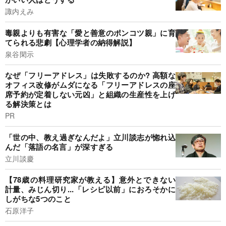
諏内えみ
毒親よりも有害な「愛と善意のポンコツ親」に育
てられる悲劇【心理学者の納得解説】
泉谷閑示
なぜ「フリーアドレス」は失敗するのか? 高額な
オフィス改修がムダになる「フリーアドレスの座
席予約が定着しない元凶」と組織の生産性を上げ
る解決策とは
PR
「世の中、教え過ぎなんだよ」立川談志が惚れ込
んだ「落語の名言」が深すぎる
立川談慶
【78歳の料理研究家が教える】意外とできない
計量、みじん切り...「レシピ以前」におろそかに
しがちな5つのこと
石原洋子