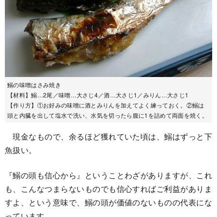
鰯の味噌はさみ焼き
【材料】鰯…2尾／味噌…大さじ4／酒…大さじ1／みりん…大さじ1
【作り方】①お好みの味噌に酒とみりんを加えてよく練っておく。②鰯は
頭と内臓を出して塩水で洗い、水気を切ったら腹に1を詰めて両面を焼く。
現金なもので、余るほど獲れていた頃は、鰯はずっと下
魚扱い。
『鰯の頭も信心から』ということわざがありますが、これ
も、こんなつまらないものでも信心すればご利益がありま
すよ、という意味で、鰯の頭が価値のないものの代表にな
っています。