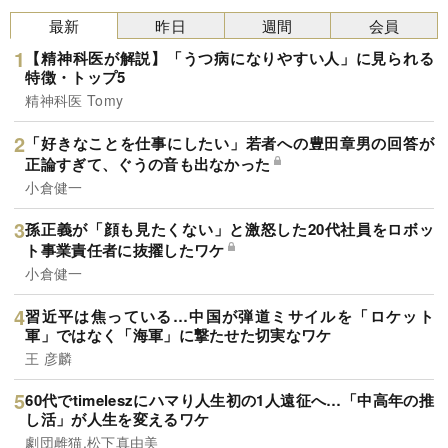
最新
昨日
週間
会員
【精神科医が解説】「うつ病になりやすい人」に見られる
特徴・トップ5
精神科医 Tomy
「好きなことを仕事にしたい」若者への豊田章男の回答が
正論すぎて、ぐうの音も出なかった
小倉健一
孫正義が「顔も見たくない」と激怒した20代社員をロボッ
ト事業責任者に抜擢したワケ
小倉健一
習近平は焦っている…中国が弾道ミサイルを「ロケット
軍」ではなく「海軍」に撃たせた切実なワケ
王 彦麟
60代でtimeleszにハマり人生初の1人遠征へ…「中高年の推
し活」が人生を変えるワケ
劇団雌猫,松下真由美