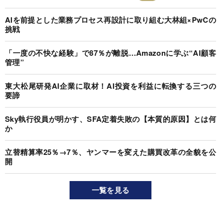
AIを前提とした業務プロセス再設計に取り組む大林組×PwCの
挑戦
「一度の不快な経験」で87％が離脱…Amazonに学ぶ“AI顧客
管理”
東大松尾研発AI企業に取材！AI投資を利益に転換する三つの
要諦
Sky執行役員が明かす、SFA定着失敗の【本質的原因】とは何
か
立替精算率25％→7％、ヤンマーを変えた購買改革の全貌を公
開
一覧を見る