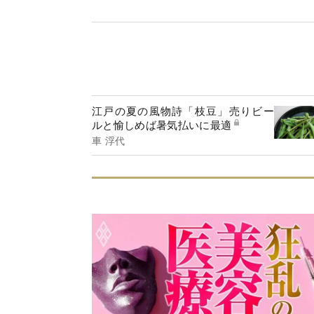
江戸の夏の風物詩「枝豆」売りビー
ルと愉しめば暑気払いに最適
車 浮代