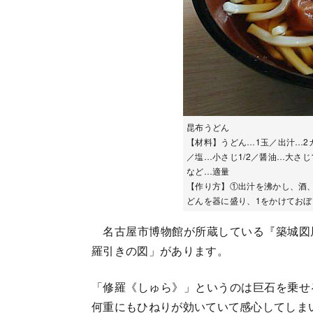
昆布うどん
【材料】うどん…1玉／出汁…2カ
／塩…小さじ1/2／醤油…大さ
など…適量
【作り方】①出汁を沸かし、酒
どんを器に盛り、1をかけてお
名古屋市博物館が所蔵している『築城図
羅引きの図」があります。
「修羅《しゅら》」というのは巨石を乗せ
何重にもひねりが効いていて感心してしま