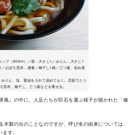
ップ（400ml）／酒…大さじ1／みりん…大さじ1
じ1／おぼろ昆布…適量／梅干し1個／三つ葉、刻み葱
、みりん、塩、醤油を入れて温めておく。②茹でたう
ぼろ昆布、梅干し、三つ葉などを乗せる。
屏風』の中に、人足たちが巨石を運ぶ様子が描かれた「修
る木製の台のことなのですが、呼び名の由来については、
います。