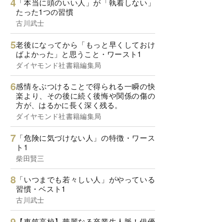
「本当に頭のいい人」が「執着しない」
たった1つの習慣
古川武士
老後になってから「もっと早くしておけ
ばよかった」と思うこと・ワースト1
ダイヤモンド社書籍編集局
感情をぶつけることで得られる一瞬の快
楽より、その後に続く後悔や関係の傷の
方が、はるかに長く深く残る。
ダイヤモンド社書籍編集局
「危険に気づけない人」の特徴・ワース
ト1
柴田賢三
「いつまでも若々しい人」がやっている
習慣・ベスト1
古川武士
【東筑高校】華麗なる卒業生人脈！俳優