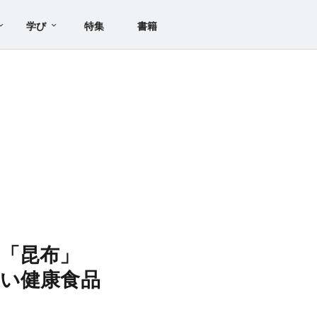
学び
特集
書籍
「昆布」
い健康食品