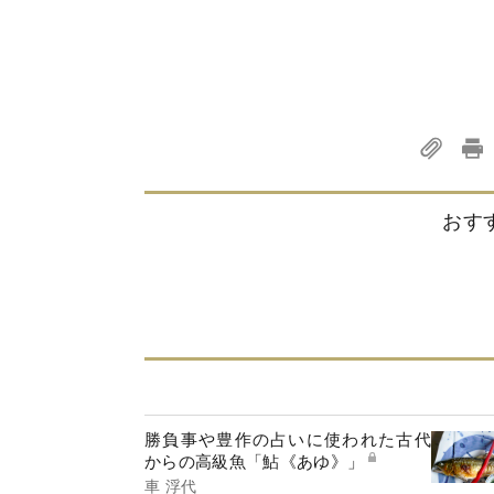
おす
勝負事や豊作の占いに使われた古代
からの高級魚「鮎《あゆ》」
車 浮代