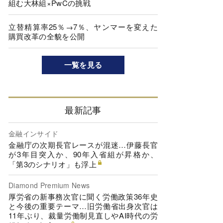
組む大林組×PwCの挑戦
立替精算率25％→7％、ヤンマーを変えた
購買改革の全貌を公開
一覧を見る
最新記事
金融インサイド
金融庁の次期長官レースが混迷…伊藤長官
が3年目突入か、90年入省組が昇格か、
「第3のシナリオ」も浮上
Diamond Premium News
厚労省の新事務次官に聞く労働政策36年史
と今後の重要テーマ…旧労働省出身次官は
11年ぶり、裁量労働制見直しやAI時代の労