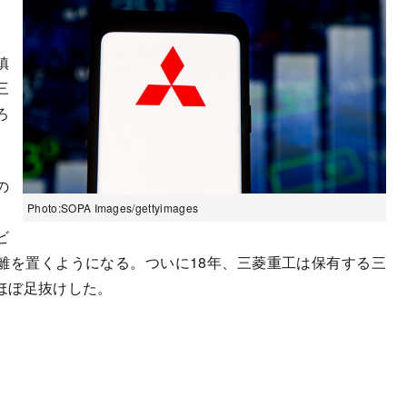
鎮
三
ろ
の
Photo:SOPA Images/gettyimages
。
ビ
離を置くようになる。ついに18年、三菱重工は保有する三
ほぼ足抜けした。