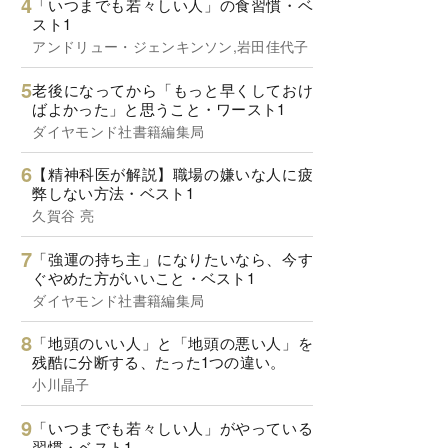
「いつまでも若々しい人」の食習慣・ベ
スト1
アンドリュー・ジェンキンソン,岩田佳代子
老後になってから「もっと早くしておけ
ばよかった」と思うこと・ワースト1
ダイヤモンド社書籍編集局
【精神科医が解説】職場の嫌いな人に疲
弊しない方法・ベスト1
久賀谷 亮
「強運の持ち主」になりたいなら、今す
ぐやめた方がいいこと・ベスト1
ダイヤモンド社書籍編集局
「地頭のいい人」と「地頭の悪い人」を
残酷に分断する、たった1つの違い。
小川晶子
「いつまでも若々しい人」がやっている
習慣・ベスト1