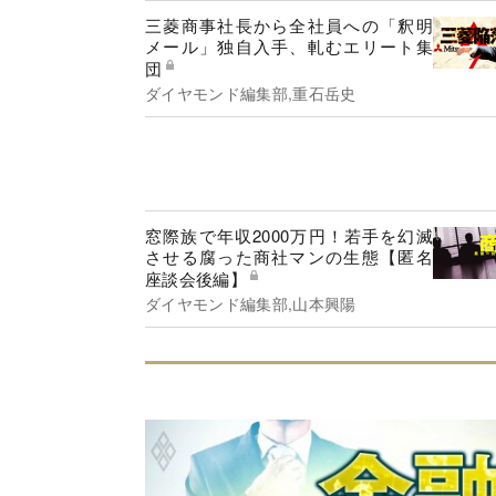
三菱商事社長から全社員への「釈明
メール」独自入手、軋むエリート集
団
ダイヤモンド編集部,重石岳史
窓際族で年収2000万円！若手を幻滅
させる腐った商社マンの生態【匿名
座談会後編】
ダイヤモンド編集部,山本興陽