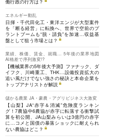
働行政の行方は？
エネルギー動乱
日揮・千代田化工・東洋エンジが大型案件
を「断る経営」に転換へ、世界で空前のプ
ラントブームも“脱・請負”を加速…収益基
盤として狙う市場とは？
業績、株価、賃金、就職… 5年後の業界地図
AI格差で序列激変!?
【機械業界の5年後大予測】ファナック、ダ
イフク、川崎重工、THK…設備投資拡大の
追い風だけでない強さの秘訣と本命企業を
トップアナリストが解説
儲かる農業 JA・豪農・アグリビジネス大激変
【山梨】JA“赤字＆消滅”危険度ランキン
グ！7農協中6農協が赤字に転落する衝撃試
算を初公開、JA山梨みらいは3億円の赤字
に…コメと国債の暴落ショックに耐えられ
ない農協はどこ？