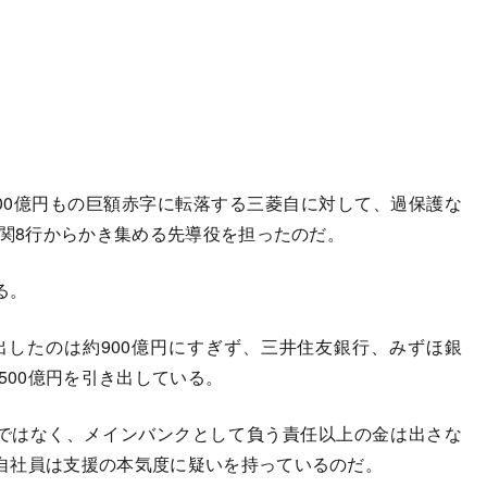
00億円もの巨額赤字に転落する三菱自に対して、過保護な
機関8行からかき集める先導役を担ったのだ。
る。
出したのは約900億円にすぎず、三井住友銀行、みずほ銀
500億円を引き出している。
ではなく、メインバンクとして負う責任以上の金は出さな
自社員は支援の本気度に疑いを持っているのだ。