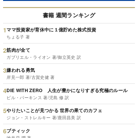
書籍 週間ランキング
ママ投資家が育休中に１億貯めた株式投資
ちょる子 著
筋肉が全て
ガブリエル・ライオン 著/御立英史 訳
嫌われる勇気
岸見一郎 著/古賀史健 著
DIE WITH ZERO 人生が豊かになりすぎる究極のルール
ビル・パーキンス 著/児島 修 訳
やりたいことが見つかる 世界の果てのカフェ
ジョン・ストレルキー 著/鹿田昌美 訳
ブティック
池井戸 潤 著