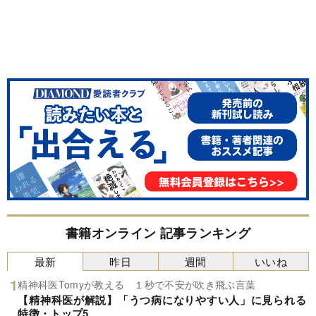
書籍オンライン 記事ランキング
最新
昨日
週間
いいね
精神科医Tomyが教える １秒で不安が吹き飛ぶ言葉
【精神科医が解説】「うつ病になりやすい人」に見られる
特徴・トップ5