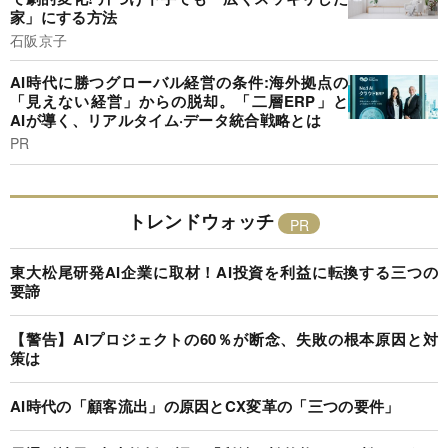
家」にする方法
石阪京子
AI時代に勝つグローバル経営の条件:海外拠点の
「見えない経営」からの脱却。「二層ERP」と
AIが導く、リアルタイム·データ統合戦略とは
PR
トレンドウォッチ
東大松尾研発AI企業に取材！AI投資を利益に転換する三つの
要諦
【警告】AIプロジェクトの60％が断念、失敗の根本原因と対
策は
AI時代の「顧客流出」の原因とCX変革の「三つの要件」