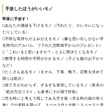
手放したほうがいいモノ
即座に手放す！
□あなたの価値を下げるモノ（汚れたり、ヨレヨレになっ
たりしている）
□不快な気持ちがよみがえるモノ（嫌な思い出しかない学
生時代のアルバム、フラれた交際相手からのプレゼント）
□「これいると思いますか？」と人に聞きたくなるモノ
□整理する時間や手間がかかるモノ（子ども服のお下がり
など）
□たくさんあるモノ（タオル、下着、靴下。定数を決めて
残りは処分）
□捨て方がわからず、ずるずる保管しているモノ（巻末の
「処分方法リスト」も参考にその場で対処）
□売る時にと考えて残してある空き箱（売る時の箱の有り
無しでの差額を調べて、スペース代と比較！スペースと管