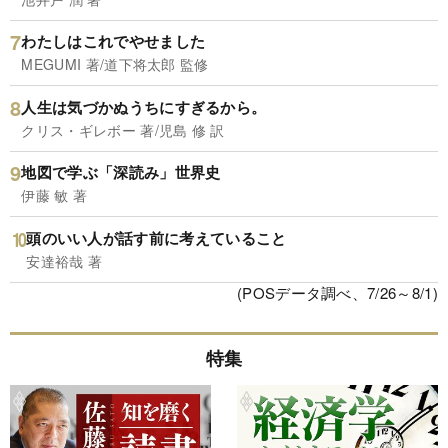
わたしはこれでやせました
MEGUMI 著/道下将太郎 監修
人生は気づかぬうちにすぎるから。
クリス・ギレボー 著/児島 修 訳
地図で学ぶ「深読み」世界史
伊藤 敏 著
頭のいい人が話す前に考えていること
安達裕哉 著
(POSデータ調べ、7/26～8/1)
特集