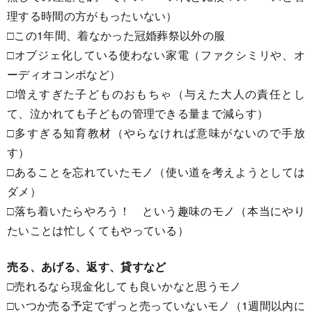
理する時間の方がもったいない）
□この1年間、着なかった冠婚葬祭以外の服
□オブジェ化している使わない家電（ファクシミリや、オ
ーディオコンポなど）
□増えすぎた子どものおもちゃ（与えた大人の責任とし
て、泣かれても子どもの管理できる量まで減らす）
□多すぎる知育教材（やらなければ意味がないので手放
す）
□あることを忘れていたモノ（使い道を考えようとしては
ダメ）
□落ち着いたらやろう！ という趣味のモノ（本当にやり
たいことは忙しくてもやっている）
売る、あげる、返す、貸すなど
□売れるなら現金化しても良いかなと思うモノ
□いつか売る予定でずっと売っていないモノ（1週間以内に