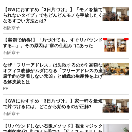
【GWにおすすめ「3日片づけ」】「モノを捨て
られないタイプ」でもどんどんモノを手放したく
なるすごい方法とは?
石阪京子
【実例で納得!】「片づけても、すぐリバウンド
する...」。その原因は“家の仕組み”にあった
石阪京子
なぜ「フリーアドレス」は失敗するのか? 高額な
オフィス改修がムダになる「フリーアドレスの座
席予約が定着しない元凶」と組織の生産性を上げ
る解決策とは
PR
【GWにおすすめ「3日片づけ」】家一軒を最短
で片づけるには、どこから始めるのが正解?
石阪京子
【リバウンドしない石阪メソッド】視覚マジック
で劇的変化! 片づけ下手でも「広くスッキリした