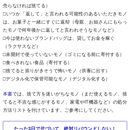
売らなければ捨てる）
□いつか「返して」と言われる可能性のあるいただきモノ
は、お菓子と一緒にすぐに返却（母親、お姑さんにもらっ
たモノで何年後かに返してと言われそうなモノなど）
□今は使わないブランドバッグは、貸してお金を稼ぐ
（ラクサスなど）
□未開封で使っていないモノ（ゴミになる前に寄付する）
□食べきれない食品（寄付する）
□捨てると祟りがきそうで怖いモノ（供養に出す）
□デジタル化で保管可能なモノ（デジタル化する）
本書
では、捨て方を迷いがちなモノ（まだ使えるモノ、捨
てると不吉な感じがするモノ、家電やIT機器など）の処分
方法リストを付けています。ご参考にしてください。
たった3日で片づいて、絶対リバウンドしない！