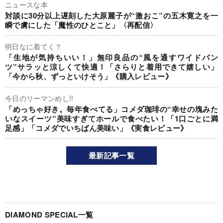
ニュースな本
対談に30分以上遅刻した大原麗子が“激おこ”の五木寛之を一
瞬で虜にした「魔性のひとこと」〈再配信〉
明日なに着てく？
「生地が気持ちいい！」無印良品の“風を通すワイドパン
ツ”サラッと涼しくて快適！「さらりと着用できて嬉しい」
「今から秋、ずっといけそう」《購入レビュー》
今日のリーマンめし!!
「めっちゃ好き。毎年食べてる」コメダ珈琲の“幸せの塊みた
いなスイーツ”美味すぎてホールで食べたい！「1口ごとに満
足感」「コメダでいちばん美味い」《実食レビュー》
最新記事一覧
DIAMOND SPECIAL一覧