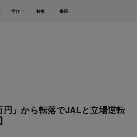
学び
特集
書籍
0万円」から転落でJALと立場逆転
】