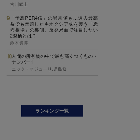
古川武士
「予想PER4倍」の異常値も…過去最高
益でも暴落したキオクシア株を襲う「恐
怖相場」の裏側、反発局面で注目したい
2銘柄とは？
鈴木貴博
人間の所有物の中で最も高くつくもの・
ナンバー1
ニック・マジューリ,児島修
ランキング一覧