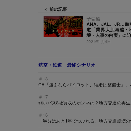
＜ 前の記事
予告編
ANA、JAL、JR…
道「業界大胆再編・
壊・人事の内実」に
2021年1月4日
航空・鉄道 最終シナリオ
＃18
CA「遊ぶならパイロット、結婚は整備士」、
＃17
弱小バス8社買収のホンネは？地方交通の再生
＃16
「半分はあと1年でつぶれる」地方交通崩壊の