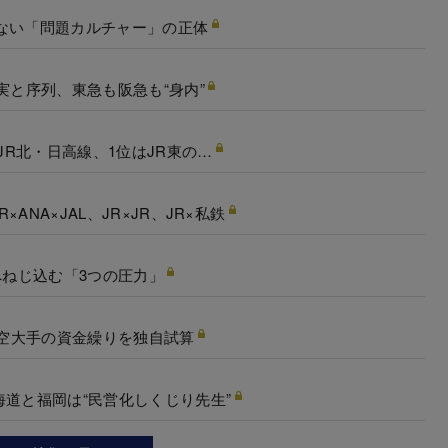
ない「問題カルチャー」の正体
実と序列、東急も阪急も“身内”
JR北・日高線、1位はJR東の…
NA×JAL、JR×JR、JR×私鉄
へねじ込む「3つの圧力」
航空大手の資金繰りを独自試算
海道と福岡は“民営化しくじり先生”