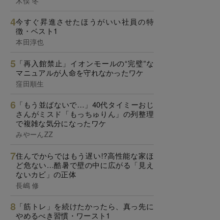
木俣 冬
今すぐ昇進させたほうがいい社員の特
徴・ベスト1
本田淳也
「再入館禁止」イオンモールの“完璧”な
マニュアルが人命を守れなかったワケ
窪田順生
「もう並ばないで…」40代タイミーおじ
さんがミスド「もっちゅりん」の列整理
で複雑な気分になったワケ
みやーんZZ
住んでからではもう遅い!?高性能な家ほ
ど危ない…酷暑で壁の中に広がる「見え
ないカビ」の正体
長嶋 修
「筋トレ」を続けたかったら、真っ先に
やめるべき習慣・ワースト1