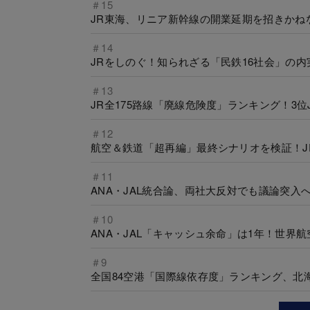
＃15
JR東海、リニア新幹線の開業延期を招きかね
＃14
JRをしのぐ！知られざる「民鉄16社会」の内
＃13
JR全175路線「廃線危険度」ランキング！3位
＃12
航空＆鉄道「超再編」最終シナリオを検証！JR×A
＃11
ANA・JAL統合論、両社大反対でも議論突入
＃10
ANA・JAL「キャッシュ余命」は1年！世界
＃9
全国84空港「国際線依存度」ランキング、北