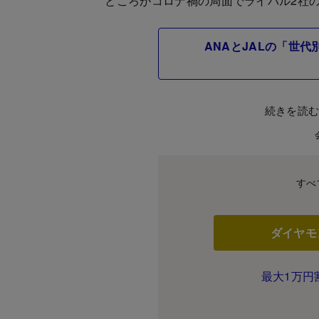
ところがコロナ禍の局面でライバル2社の
ANAとJALの「世
続きを読
すべ
ダイヤモ
最大1万円