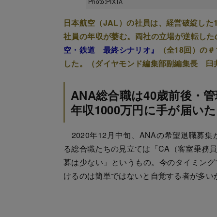
Photo:PIXTA
日本航空（JAL）の社員は、経営破綻した
社員の年収が萎む。両社の立場が逆転したの
空・鉄道 最終シナリオ』
（全18回）の
した。（ダイヤモンド編集部副編集長 臼
ANA総合職は40歳前後・
年収1000万円に手が届いた
2020年12月中旬、ANAの希望退職募
る総合職たちの見立ては「CA（客室乗務
募は少ない」というもの。今のタイミング
けるのは簡単ではないと自覚する者が多い