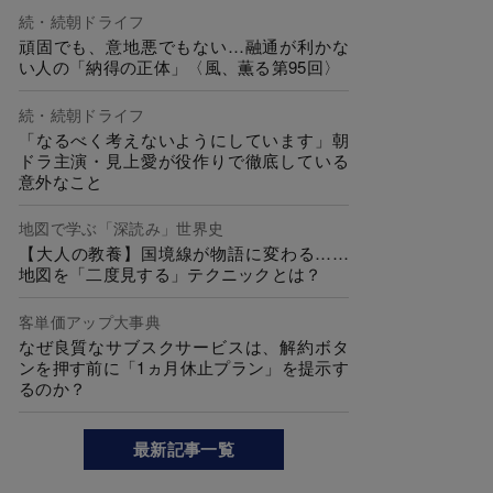
続・続朝ドライフ
頑固でも、意地悪でもない…融通が利かな
い人の「納得の正体」〈風、薫る第95回〉
続・続朝ドライフ
「なるべく考えないようにしています」朝
ドラ主演・見上愛が役作りで徹底している
意外なこと
地図で学ぶ「深読み」世界史
【大人の教養】国境線が物語に変わる……
地図を「二度見する」テクニックとは？
客単価アップ大事典
なぜ良質なサブスクサービスは、解約ボタ
ンを押す前に「1ヵ月休止プラン」を提示す
るのか？
最新記事一覧