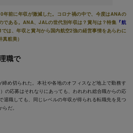
10年前に年収が激減した。コロナ禍の中で、今度はANAの
である。ANA、JALの世代別年収は？賞与は？特集
『航
＃1では、年収と賞与から国内航空2強の経営事情をあらわに
井真粧美）
管理職で
集が締め切られた。本社や各地のオフィスなど地上で勤務す
員）の応募はそれなりにあっても、われわれ総合職からの応
で退職しても、同じレベルの年収が得られる転職先を見つ
からだ。