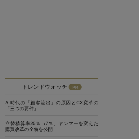
トレンドウォッチ
AI時代の「顧客流出」の原因とCX変革の
「三つの要件」
立替精算率25％→7％、ヤンマーを変えた
購買改革の全貌を公開