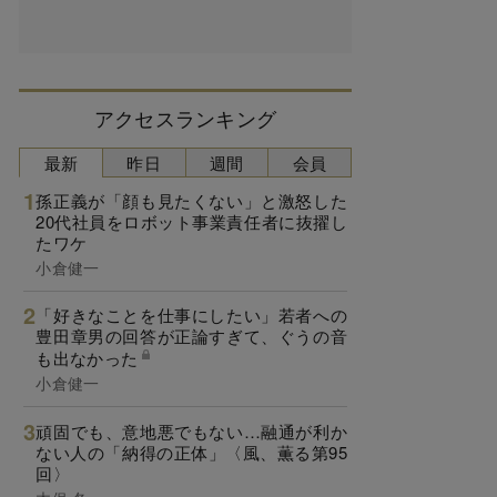
アクセスランキング
最新
昨日
週間
会員
孫正義が「顔も見たくない」と激怒した
20代社員をロボット事業責任者に抜擢し
たワケ
小倉健一
「好きなことを仕事にしたい」若者への
豊田章男の回答が正論すぎて、ぐうの音
も出なかった
小倉健一
頑固でも、意地悪でもない…融通が利か
ない人の「納得の正体」〈風、薫る第95
回〉