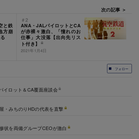
次の記事 ＞
＃2
航空と鉄
ANA・JALパイロットとCA
地方崩
が赤裸々激白、「憧れのお
迫る
仕事」大没落【出向先リス
ト付き】
2021年1月4日
フォロー
パイロット＆CA覆面座談会
屋・みちのりHDの代表を直撃
惨状を両備グループCEOが激白