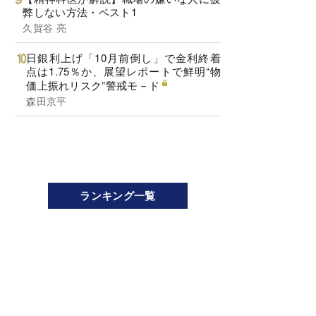
弊しない方法・ベスト1
久賀谷 亮
日銀利上げ「10月前倒し」で金利終着
点は1.75％か、展望レポートで鮮明“物
価上振れリスク”警戒モ－ド
森田京平
ランキング一覧