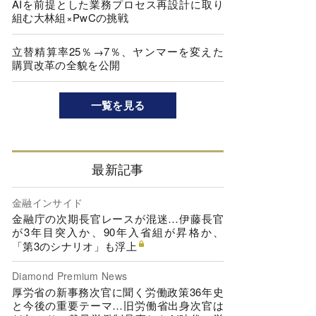
AIを前提とした業務プロセス再設計に取り
組む大林組×PwCの挑戦
立替精算率25％→7％、ヤンマーを変えた
購買改革の全貌を公開
一覧を見る
最新記事
金融インサイド
金融庁の次期長官レースが混迷…伊藤長官
が3年目突入か、90年入省組が昇格か、
「第3のシナリオ」も浮上
Diamond Premium News
厚労省の新事務次官に聞く労働政策36年史
と今後の重要テーマ…旧労働省出身次官は