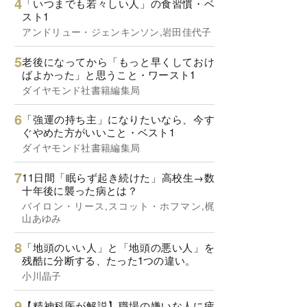
「いつまでも若々しい人」の食習慣・ベ
スト1
アンドリュー・ジェンキンソン,岩田佳代子
老後になってから「もっと早くしておけ
ばよかった」と思うこと・ワースト1
ダイヤモンド社書籍編集局
「強運の持ち主」になりたいなら、今す
ぐやめた方がいいこと・ベスト1
ダイヤモンド社書籍編集局
11日間「眠らず起き続けた」高校生→数
十年後に襲った病とは？
バイロン・リース,スコット・ホフマン,梶
山あゆみ
「地頭のいい人」と「地頭の悪い人」を
残酷に分断する、たった1つの違い。
小川晶子
【精神科医が解説】職場の嫌いな人に疲