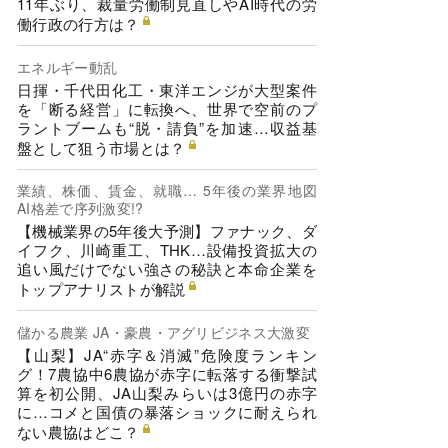
11年ぶり、裁量労働制見直しやAI時代の労
働行政の行方は？
エネルギー動乱
日揮・千代田化工・東洋エンジが大型案件
を「断る経営」に転換へ、世界で空前のプ
ラントブームも“脱・請負”を加速…収益基
盤として狙う市場とは？
業績、株価、賃金、就職… 5年後の業界地図
AI格差で序列激変!?
【機械業界の5年後大予測】ファナック、ダ
イフク、川崎重工、THK…設備投資拡大の
追い風だけでない強さの秘訣と本命企業を
トップアナリストが解説
儲かる農業 JA・豪農・アグリビジネス大激変
【山梨】JA“赤字＆消滅”危険度ランキン
グ！7農協中6農協が赤字に転落する衝撃試
算を初公開、JA山梨みらいは3億円の赤字
に…コメと国債の暴落ショックに耐えられ
ない農協はどこ？