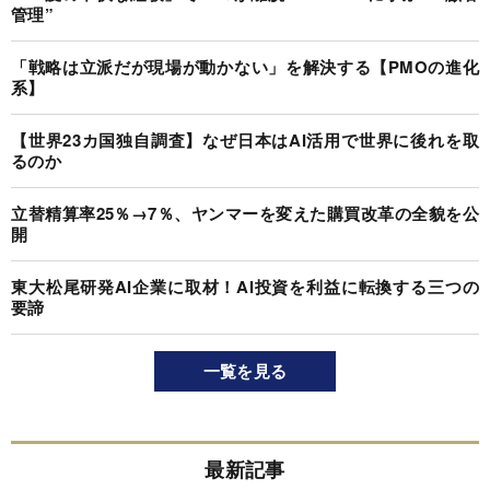
管理”
「戦略は立派だが現場が動かない」を解決する【PMOの進化
系】
【世界23カ国独自調査】なぜ日本はAI活用で世界に後れを取
るのか
立替精算率25％→7％、ヤンマーを変えた購買改革の全貌を公
開
東大松尾研発AI企業に取材！AI投資を利益に転換する三つの
要諦
一覧を見る
最新記事