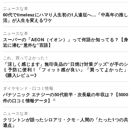
ニュースな本
60代でtimeleszにハマり人生初の1人遠征へ…「中高年の推し
活」が人生を変えるワケ
ニュースな本
スーパーの「AEON（イオン）」って何語か知ってる？【身
近に潜む“意外な”言語】
これ、買ってよかった！
「涼しく感じます」無印良品の“日焼け対策グッズ”が手のシ
ミ予防に便利！「フィット感が良い」「買ってよかった」
《購入レビュー》
ダイヤモンド・口コミ情報
パナソニック エナジーの50代前半・次長級の年収は？【5000
件の口コミ情報データ】
ニュースな本
クリントンが語ったシロアリ・クモ・人間の「たった1つの共
通点」