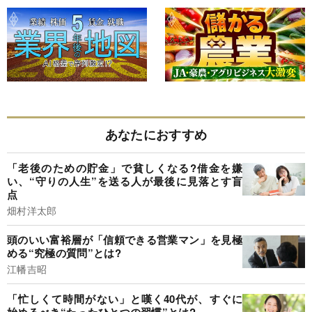
あなたにおすすめ
「老後のための貯金」で貧しくなる?借金を嫌
い、“守りの人生”を送る人が最後に見落とす盲
点
畑村洋太郎
頭のいい富裕層が「信頼できる営業マン」を見極
める“究極の質問”とは?
江幡吉昭
「忙しくて時間がない」と嘆く40代が、すぐに
始めるべき“たったひとつの習慣”とは?