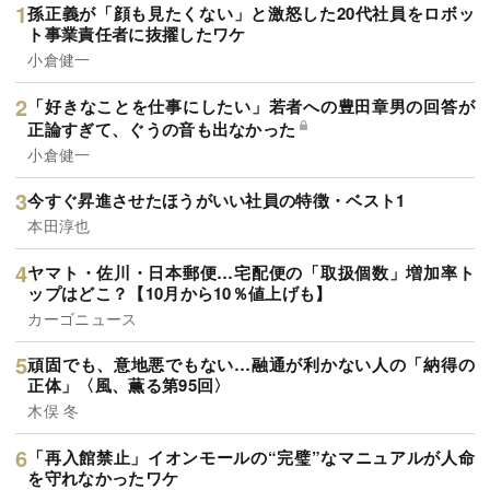
孫正義が「顔も見たくない」と激怒した20代社員をロボッ
ト事業責任者に抜擢したワケ
小倉健一
「好きなことを仕事にしたい」若者への豊田章男の回答が
正論すぎて、ぐうの音も出なかった
小倉健一
今すぐ昇進させたほうがいい社員の特徴・ベスト1
本田淳也
ヤマト・佐川・日本郵便…宅配便の「取扱個数」増加率ト
ップはどこ？【10月から10％値上げも】
カーゴニュース
頑固でも、意地悪でもない…融通が利かない人の「納得の
正体」〈風、薫る第95回〉
木俣 冬
「再入館禁止」イオンモールの“完璧”なマニュアルが人命
を守れなかったワケ