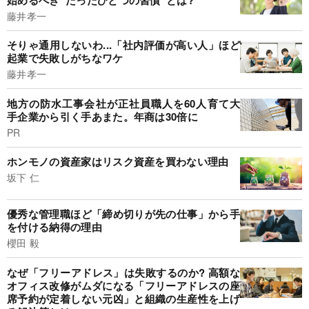
藤井孝一
そりゃ通用しないわ...「社内評価が高い人」ほど
起業で失敗しがちなワケ
藤井孝一
地方の防水工事会社が正社員職人を60人育て大
手企業から引く手あまた。年商は30倍に
PR
ホンモノの資産家はリスク資産を買わない理由
坂下 仁
優秀な管理職ほど「締め切りが先の仕事」から手
を付ける納得の理由
櫻田 毅
なぜ「フリーアドレス」は失敗するのか? 高額な
オフィス改修がムダになる「フリーアドレスの座
席予約が定着しない元凶」と組織の生産性を上げ