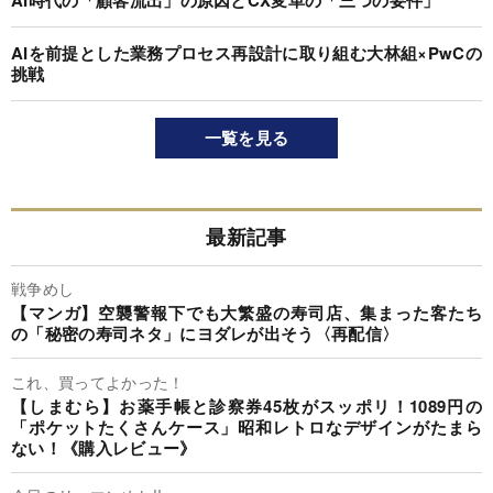
AIを前提とした業務プロセス再設計に取り組む大林組×PwCの
挑戦
一覧を見る
最新記事
戦争めし
【マンガ】空襲警報下でも大繁盛の寿司店、集まった客たち
の「秘密の寿司ネタ」にヨダレが出そう〈再配信〉
これ、買ってよかった！
【しまむら】お薬手帳と診察券45枚がスッポリ！1089円の
「ポケットたくさんケース」昭和レトロなデザインがたまら
ない！《購入レビュー》