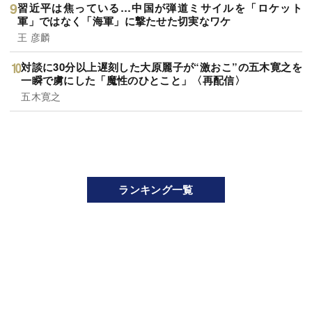
習近平は焦っている…中国が弾道ミサイルを「ロケット
軍」ではなく「海軍」に撃たせた切実なワケ
王 彦麟
対談に30分以上遅刻した大原麗子が“激おこ”の五木寛之を
一瞬で虜にした「魔性のひとこと」〈再配信〉
五木寛之
ランキング一覧