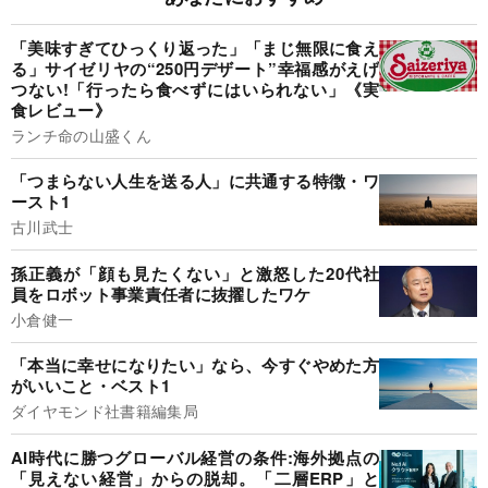
「美味すぎてひっくり返った」「まじ無限に食え
る」サイゼリヤの“250円デザート”幸福感がえげ
つない!「行ったら食べずにはいられない」《実
食レビュー》
ランチ命の山盛くん
「つまらない人生を送る人」に共通する特徴・ワ
ースト1
古川武士
孫正義が「顔も見たくない」と激怒した20代社
員をロボット事業責任者に抜擢したワケ
小倉健一
「本当に幸せになりたい」なら、今すぐやめた方
がいいこと・ベスト1
ダイヤモンド社書籍編集局
AI時代に勝つグローバル経営の条件:海外拠点の
「見えない経営」からの脱却。「二層ERP」と