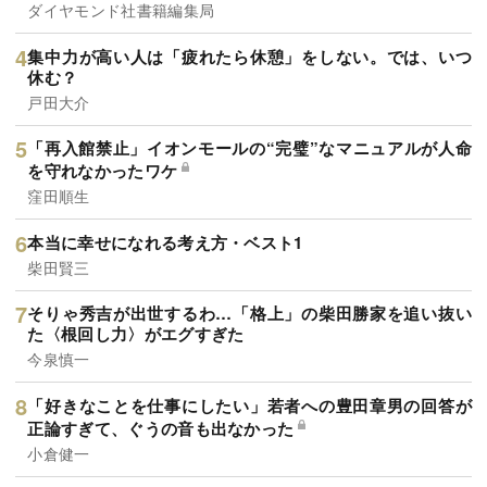
ダイヤモンド社書籍編集局
集中力が高い人は「疲れたら休憩」をしない。では、いつ
休む？
戸田大介
「再入館禁止」イオンモールの“完璧”なマニュアルが人命
を守れなかったワケ
窪田順生
本当に幸せになれる考え方・ベスト1
柴田賢三
そりゃ秀吉が出世するわ…「格上」の柴田勝家を追い抜い
た〈根回し力〉がエグすぎた
今泉慎一
「好きなことを仕事にしたい」若者への豊田章男の回答が
正論すぎて、ぐうの音も出なかった
小倉健一