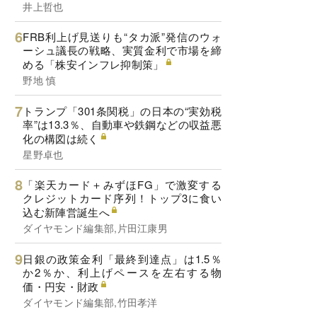
井上哲也
FRB利上げ見送りも“タカ派”発信のウォ
ーシュ議長の戦略、実質金利で市場を締
める「株安インフレ抑制策」
野地 慎
トランプ「301条関税」の日本の“実効税
率”は13.3％、自動車や鉄鋼などの収益悪
化の構図は続く
星野卓也
「楽天カード＋みずほFG」で激変する
クレジットカード序列！トップ3に食い
込む新陣営誕生へ
ダイヤモンド編集部,片田江康男
日銀の政策金利「最終到達点」は1.5％
か2％か、利上げペースを左右する物
価・円安・財政
ダイヤモンド編集部,竹田孝洋