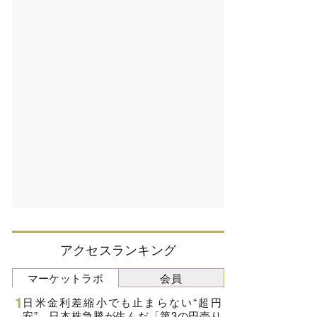
アクセスランキング
マーケットラボ
会員
日米金利差縮小でも止まらない“超円
安”、日本株急騰が生んだ「第3の円売り