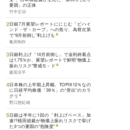
要因」の正体
竹中正治
日銀7月展望レポートににじむ「ビハイ
ンド・ザ・カーブ」への焦り、為替次第
で“9月前倒し”利上げも
亀田制作
日銀利上げ「10月前倒し」で金利終着点
は1.75％か、展望レポートで鮮明“物価上
振れリスク”警戒モ－ド
森田京平
日本株の上半期上昇幅、TOPIX12％なの
に日経平均株価「39％」の“突出”のカラ
クリ
野口悠紀雄
日銀は半年に1回の「利上げペース」加
速!?植田総裁が物価上振れリスクで挙げ
た3つの要因の“危険度”