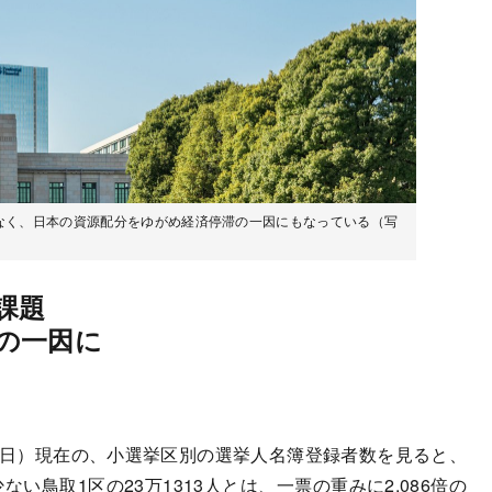
なく、日本の資源配分をゆがめ経済停滞の一因にもなっている（写
課題
の一因に
8日）現在の、小選挙区別の選挙人名簿登録者数を見ると、
ない鳥取1区の23万1313人とは、一票の重みに2.086倍の