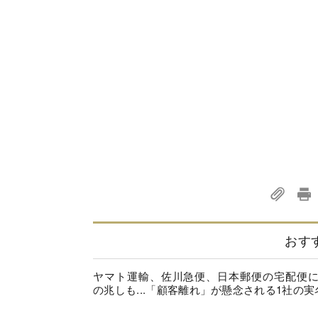
おす
ヤマト運輸、佐川急便、日本郵便の宅配便
の兆しも...「顧客離れ」が懸念される1社の実