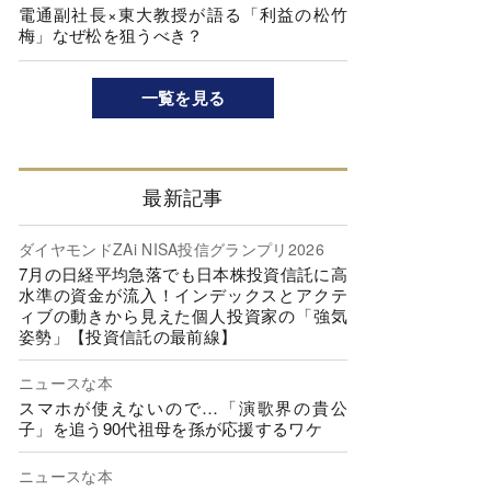
電通副社長×東大教授が語る「利益の松竹
梅」なぜ松を狙うべき？
一覧を見る
最新記事
ダイヤモンドZAi NISA投信グランプリ2026
7月の日経平均急落でも日本株投資信託に高
水準の資金が流入！インデックスとアクテ
ィブの動きから見えた個人投資家の「強気
姿勢」【投資信託の最前線】
ニュースな本
スマホが使えないので…「演歌界の貴公
子」を追う90代祖母を孫が応援するワケ
ニュースな本