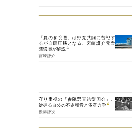
「夏の参院選」は野党共闘に苦戦す
るが自民圧勝となる、宮崎謙介元衆
院議員が解説
宮崎謙介
守り重視の「参院選直結型国会」、
鍵握る自公の不協和音と派閥力学
後藤謙次