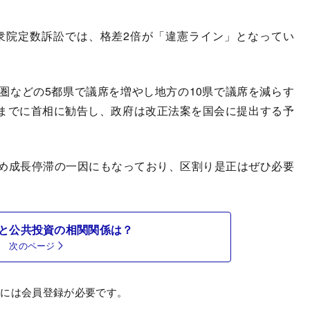
衆院定数訴訟では、格差2倍が「違憲ライン」となってい
などの5都県で議席を増やし地方の10県で議席を減らす
月までに首相に勧告し、政府は改正法案を国会に提出する予
め成長停滞の一因にもなっており、区割り是正はぜひ必要
と公共投資の相関関係は？
次のページ
むには会員登録が必要です。