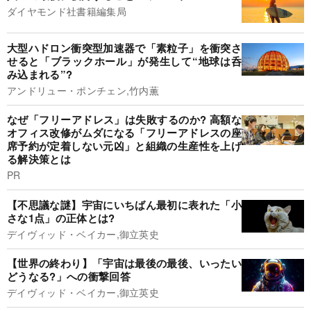
ダイヤモンド社書籍編集局
大型ハドロン衝突型加速器で「素粒子」を衝突さ
せると「ブラックホール」が発生して“地球は呑
み込まれる”?
アンドリュー・ポンチェン,竹内薫
なぜ「フリーアドレス」は失敗するのか? 高額な
オフィス改修がムダになる「フリーアドレスの座
席予約が定着しない元凶」と組織の生産性を上げ
る解決策とは
PR
【不思議な謎】宇宙にいちばん最初に表れた「小
さな1点」の正体とは?
デイヴィッド・ベイカー,御立英史
【世界の終わり】「宇宙は最後の最後、いったい
どうなる?」への衝撃回答
デイヴィッド・ベイカー,御立英史