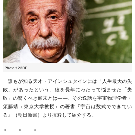
Photo:123RF
誰もが知る天才・アインシュタインには「人生最大の失
敗」があったという。彼を長年にわたって悩ませた「失
敗」の驚くべき顛末とは――。その逸話を宇宙物理学者・
須藤靖（東京大学教授）の著書『宇宙は数式でできてい
る』（朝日新書）より抜粋して紹介する。
＊ ＊ ＊