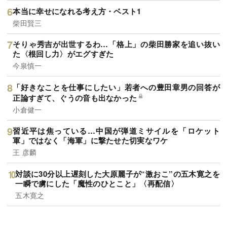
本当に幸せになれる考え方・ベスト1
柴田賢三
そりゃ秀吉が出世するわ…「格上」の柴田勝家を追い抜い
た〈根回し力〉がエグすぎた
今泉慎一
「好きなことを仕事にしたい」若者への豊田章男の回答が
正論すぎて、ぐうの音も出なかった
小倉健一
習近平は焦っている…中国が弾道ミサイルを「ロケット
軍」ではなく「海軍」に撃たせた切実なワケ
王 彦麟
対談に30分以上遅刻した大原麗子が“激おこ”の五木寛之を
一瞬で虜にした「魔性のひとこと」〈再配信〉
五木寛之