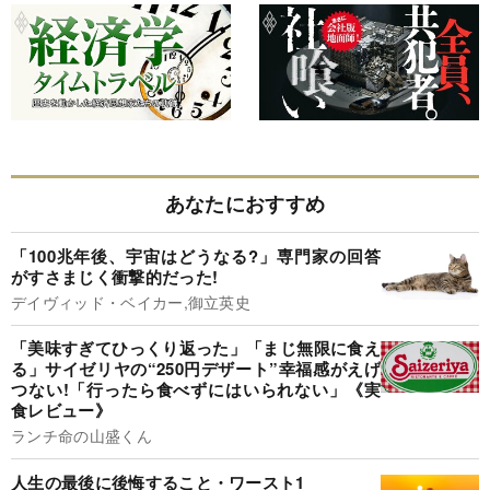
あなたにおすすめ
「100兆年後、宇宙はどうなる?」専門家の回答
がすさまじく衝撃的だった!
デイヴィッド・ベイカー,御立英史
「美味すぎてひっくり返った」「まじ無限に食え
る」サイゼリヤの“250円デザート”幸福感がえげ
つない!「行ったら食べずにはいられない」《実
食レビュー》
ランチ命の山盛くん
人生の最後に後悔すること・ワースト1