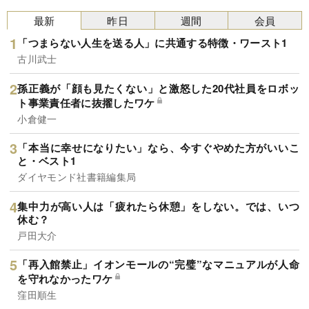
最新
昨日
週間
会員
「つまらない人生を送る人」に共通する特徴・ワースト1
古川武士
孫正義が「顔も見たくない」と激怒した20代社員をロボッ
ト事業責任者に抜擢したワケ
小倉健一
「本当に幸せになりたい」なら、今すぐやめた方がいいこ
と・ベスト1
ダイヤモンド社書籍編集局
集中力が高い人は「疲れたら休憩」をしない。では、いつ
休む？
戸田大介
「再入館禁止」イオンモールの“完璧”なマニュアルが人命
を守れなかったワケ
窪田順生