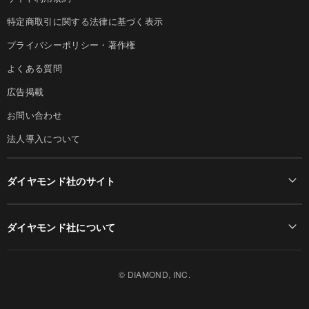
特定商取引に関する法律に基づく表示
プライバシーポリシー・著作権
よくある質問
広告掲載
お問い合わせ
法人導入について
ダイヤモンド社のサイト
Diamond Online(English)
ダイヤモンド社について
週刊ダイヤモンド
ダイヤモンド社TOP
DIAMONDハーバード・ビジネス・レビュー
© DIAMOND, INC.
会社概要
ダイヤモンドZAi（デジタル版）
採用情報
書籍オンライン