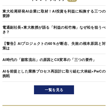
東大松尾研発AI企業に取材！AI投資を利益に転換する三つの
要諦
電通副社長×東大教授が語る「利益の松竹梅」なぜ松を狙うべ
き？
【警告】AIプロジェクトの60％が断念、失敗の根本原因と対
策は
AI時代の「顧客流出」の原因とCX変革の「三つの要件」
AIを前提とした業務プロセス再設計に取り組む大林組×PwCの
挑戦
一覧を見る