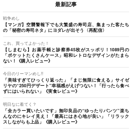
最新記事
戦争めし
【マンガ】空襲警報下でも大繁盛の寿司店、集まった客たち
の「秘密の寿司ネタ」にヨダレが出そう〈再配信〉
これ、買ってよかった！
【しまむら】お薬手帳と診察券45枚がスッポリ！1089円の
「ポケットたくさんケース」昭和レトロなデザインがたまら
ない！《購入レビュー》
今日のリーマンめし!!
「美味すぎてひっくり返った」「まじ無限に食える」サイゼ
リヤの“250円デザート”幸福感がえげつない！「行ったら食べ
ずにはいられない」《実食レビュー》
明日なに着てく？
「全カラー買いたいです」無印良品の“ゆったりパンツ”楽ち
んなのにキレイ見え！「最高にはき心地が良い」「リラック
スしながらも上品」《購入レビュー》