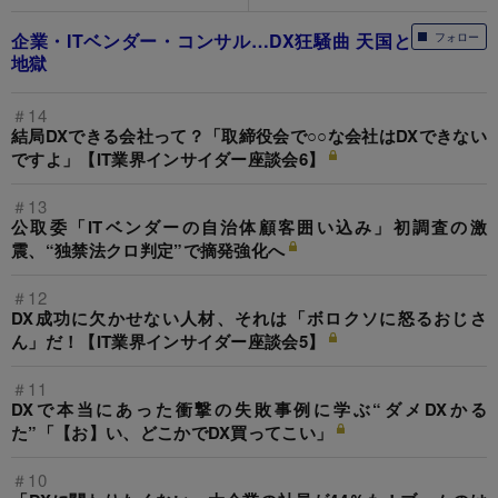
企業・ITベンダー・コンサル…DX狂騒曲 天国と
フォロー
地獄
＃14
結局DXできる会社って？「取締役会で○○な会社はDXできない
ですよ」【IT業界インサイダー座談会6】
＃13
公取委「ITベンダーの自治体顧客囲い込み」初調査の激
震、“独禁法クロ判定”で摘発強化へ
＃12
DX成功に欠かせない人材、それは「ボロクソに怒るおじさ
ん」だ！【IT業界インサイダー座談会5】
＃11
DXで本当にあった衝撃の失敗事例に学ぶ“ダメDXかる
た”「【お】い、どこかでDX買ってこい」
＃10