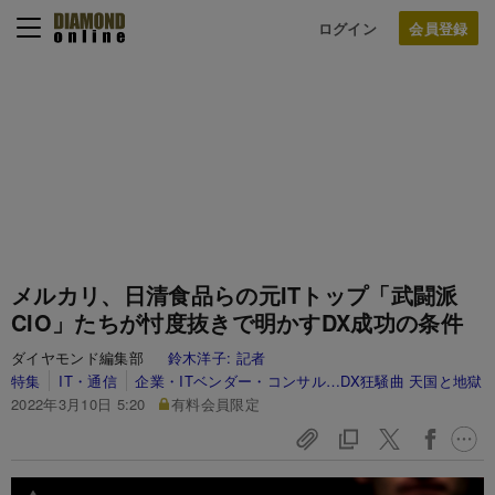
ログイン
メルカリ、日清食品らの元ITトップ「武闘派
CIO」たちが忖度抜きで明かすDX成功の条件
ダイヤモンド編集部
鈴木洋子:
記者
特集
IT・通信
企業・ITベンダー・コンサル…DX狂騒曲 天国と地獄
2022年3月10日 5:20
有料会員限定