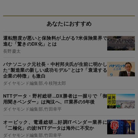
あなたにおすすめ
運転態度が悪いと保険料が上がる?米保険業界で
進む「驚きのDX化」とは
長野慶太
パナソニック元社長・中村邦夫氏が生前に明かし
た“製造業の新しい成功モデル”とは?「衰退する
企業の特徴」も激白
ダイヤモンド編集部,今枝翔太郎
NTTデータ・野村総研...DX勝者は一握りで「御
用聞きベンダー」は淘汰へ、IT業界の5年後
ダイヤモンド編集部,竹田幸平
オービック、電通総研...好調ITベンダー業界に
「二極化」の波!NTTデータは海外に不安か
ダイヤモンド編集部,竹田幸平