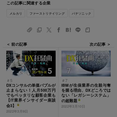
この記事に関連する企業
メルカリ
ファーストリテイリング
パナソニック
＜ 前の記事
次の記事 ＞
＃5
＃7
DXコンサルの単価バブルが
IBMが生保業界の生殺与奪
止まらない！人月500万円
を握る理由、DXどころでは
でもベッタリな顧客企業も
ない「レガシーシステム」
【IT業界インサイダー座談
の超難題
会3】
2022年3月10日
2022年3月9日