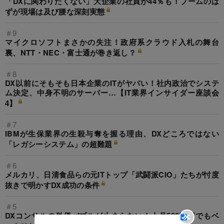
「DXに関わりたくない」大企業の社員が44％も！ブームのは
ずが現場は及び腰な深刻実態
＃9
マイクロソフトまさかの失注！政府系クラウド入札の舞台
裏、NTT・NEC・富士通が巻き返し？
＃8
DX以前にそもそも日本企業のITがヤバい！社内政治でシステ
ム決定、中身不明のサーバー…【IT業界インサイダー座談会
4】
＃7
IBMが生保業界の生殺与奪を握る理由、DXどころではない
「レガシーシステム」の超難題
＃6
メルカリ、日清食品らの元ITトップ「武闘派CIO」たちが忖度
抜きで明かすDX成功の条件
＃5
DXコンサルの単価バブルが止まらない！人月500万円でもベ