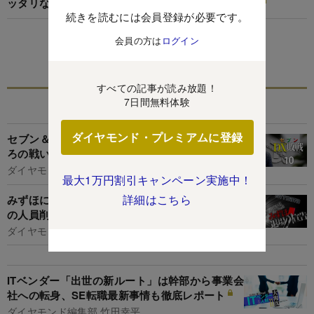
ッタリな顧客企業も【IT業界インサイダー座談会3】
続きを読むには会員登録が必要です。
会員の方は
ログイン
この特集を見る
すべての記事が読み放題！
7日間無料体験
関連記事
ダイヤモンド・プレミアムに登録
セブン＆アイ元CIO鈴木氏が語るIT導入「血みど
ろの戦い」、怪文書も飛び交う組織の病理
ダイヤモンド編集部,名古屋和希
最大1万円割引キャンペーン実施中！
詳細はこちら
みずほに広がる「悔恨の念」、なぜシステム部門
の人員削減を拒めなかったのか
ダイヤモンド編集部,片田江康男
ITベンダー「出世の新ルート」は幹部から事業会
社への転身、SE転職最新事情も徹底レポート
ダイヤモンド編集部,竹田幸平