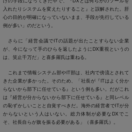
けの手段になってきた中で、『DXとは何らかのツールを
入れたりシステムを変えたりすること』と誤解された。肝
心の目的が明確になっていないまま、手段が先行している
例が多い」のだという。
さらに「経営会議でITの話題が出たことすらない企業
が、今になって手のひらを返したようにDX重視というの
は、笑止千万だ」と喜多羅氏は重ねる。
これまで情報システム部やIT部は、社内で傍流とされて
きた企業が多かった。そのため、「社長が『ITはよく分か
らないから部下に任せている』という例も多い。だがこれ
は『経営が分からないから部下に任せている』と同レベル
の恥ずかしいことと自覚すべきだ。海外の経営者でITが分
からないという人はいない。総力体制が必要なDXでこ
そ、社長自らが旗を振る必要がある」（喜多羅氏）。