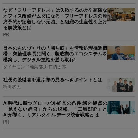
なぜ「フリーアドレス」は失敗するのか? 高額な
オフィス改修がムダになる「フリーアドレスの座
席予約が定着しない元凶」と組織の生産性を上げ
る解決策とは
PR
日本のものづくりの「勝ち筋」を情報処理推進機
構・齊藤理事長に聞く...製造業のエコシステムを
構築し、デジタル主権を勝ち取れ!
ダイヤモンド編集部,井口慎太郎
社長の後継者を選ぶ際の見るべきポイントとは
稲田将人
AI時代に勝つグローバル経営の条件:海外拠点の
「見えない経営」からの脱却。「二層ERP」と
AIが導く、リアルタイム·データ統合戦略とは
PR