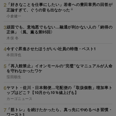
「好きなことを仕事にしたい」若者への豊田章男の回答が
正論すぎて、ぐうの音も出なかった
小倉健一
頑固でも、意地悪でもない…融通が利かない人の「納得の
正体」〈風、薫る第95回〉
木俣 冬
今すぐ昇進させたほうがいい社員の特徴・ベスト1
本田淳也
「再入館禁止」イオンモールの“完璧”なマニュアルが人命
を守れなかったワケ
窪田順生
ヤマト・佐川・日本郵便…宅配便の「取扱個数」増加率ト
ップはどこ？【10月から10％値上げも】
カーゴニュース
「筋トレ」を続けたかったら、真っ先にやめるべき習慣・
ワースト1