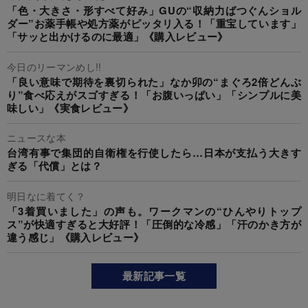
「色・大きさ・形すべて好み」GUの“収納力ばつぐんショル
ダー”お薬手帳や処方薬がピッタリ入る！「重宝しています」
「サッと出かけるのに最適」《購入レビュー》
今日のリーマンめし!!
「良い意味で期待を裏切られた」なか卯の“まぐろ2倍どんぶ
り”食べ応えがスゴすぎる！「お腹いっぱい」「シンプルに美
味しい」《実食レビュー》
ニュースな本
台湾有事で集団的自衛権を行使したら…日本が支払う大きす
ぎる「代償」とは？
明日なに着てく？
「3着買いました」の声も。ワークマンの“ひんやりトップ
ス”が快適すぎると大好評！「圧倒的な冷感」「汗のかき方が
違う感じ」《購入レビュー》
最新記事一覧