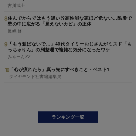
古川武士
住んでからではもう遅い!?高性能な家ほど危ない…酷暑で
壁の中に広がる「見えないカビ」の正体
長嶋 修
「もう並ばないで…」40代タイミーおじさんがミスド「も
っちゅりん」の列整理で複雑な気分になったワケ
みやーんZZ
「心が疲れたら」真っ先にすべきこと・ベスト1
ダイヤモンド社書籍編集局
ランキング一覧