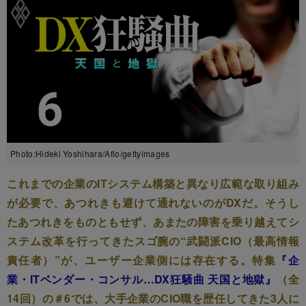
Photo:Hideki Yoshihara/Aflo/gettyimages
これまでの企業のITシステム構築と異なり広範な取り組み
が必要で、あつれきも避けて通れないのがDXだ。そうし
たあつれきをものともせず、あまたの障害を乗り越えてシ
ステム改革を行ってきたスゴ腕の“武闘派CIO（最高情報
責任者）”が、ユーザー企業側には存在する。特集
『企
業・ITベンダー・コンサル…DX狂騒曲 天国と地獄』
（全
14回）の＃6では、大手企業のCIO職を歴任してきた3人に