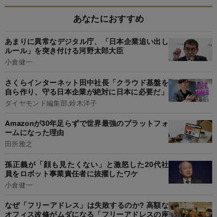
あなたにおすすめ
あまりに異常なデジタル庁、「日本企業追い出し
ルール」を突き付ける河野太郎大臣
小倉健一
さくらインターネット田中社長「クラウド基盤を
自ら作り、守る日本企業が絶対に日本に必要だ」
ダイヤモンド編集部,鈴木洋子
Amazonが30年足らずで世界最強のプラットフォ
ームになった理由
田所雅之
孫正義が「顔も見たくない」と激怒した20代社
員をロボット事業責任者に抜擢したワケ
小倉健一
なぜ「フリーアドレス」は失敗するのか? 高額な
オフィス改修がムダになる「フリーアドレスの座