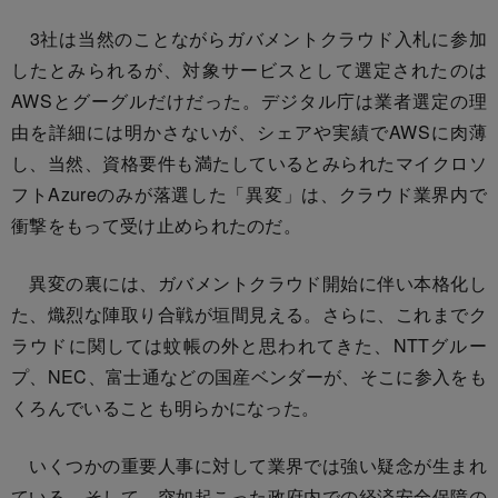
3社は当然のことながらガバメントクラウド入札に参加
したとみられるが、対象サービスとして選定されたのは
AWSとグーグルだけだった。デジタル庁は業者選定の理
由を詳細には明かさないが、シェアや実績でAWSに肉薄
し、当然、資格要件も満たしているとみられたマイクロソ
フトAzureのみが落選した「異変」は、クラウド業界内で
衝撃をもって受け止められたのだ。
異変の裏には、ガバメントクラウド開始に伴い本格化し
た、熾烈な陣取り合戦が垣間見える。さらに、これまでク
ラウドに関しては蚊帳の外と思われてきた、NTTグルー
プ、NEC、富士通などの国産ベンダーが、そこに参入をも
くろんでいることも明らかになった。
いくつかの重要人事に対して業界では強い疑念が生まれ
ている。そして、突如起こった政府内での経済安全保障の