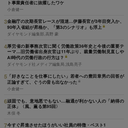
ト事業責任者に抜擢したワケ
小倉健一
金融庁の次期長官レースが混迷…伊藤長官が3年目突入か、
90年入省組が昇格か、「第3のシナリオ」も浮上
ダイヤモンド編集部,高野 豪
厚労省の新事務次官に聞く労働政策36年史と今後の重要テ
ーマ…旧労働省出身次官は11年ぶり、裁量労働制見直しや
AI時代の労働行政の行方は？
ダイヤモンド社メディア編集局,浅島亮子
「好きなことを仕事にしたい」若者への豊田章男の回答が
正論すぎて、ぐうの音も出なかった
小倉健一
頑固でも、意地悪でもない…融通が利かない人の「納得の
正体」〈風、薫る第95回〉
木俣 冬
今すぐ昇進させたほうがいい社員の特徴・ベスト1