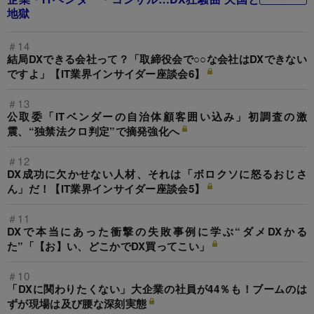
地獄
＃14
結局DXできる会社って？「取締役会で○○な会社はDXできない
ですよ」【IT業界インサイダー座談会6】
＃13
公取委「ITベンダーの自治体顧客囲い込み」初調査の激
震、“独禁法クロ判定”で摘発強化へ
＃12
DX成功に欠かせない人材、それは「ボロクソに怒るおじさ
ん」だ！【IT業界インサイダー座談会5】
＃11
DXで本当にあった衝撃の失敗事例に学ぶ“ダメDXかる
た”「【お】い、どこかでDX買ってこい」
＃10
「DXに関わりたくない」大企業の社員が44％も！ブームのは
ずが現場は及び腰な深刻実態