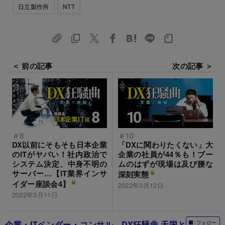
日立製作所
NTT
＜ 前の記事
次の記事 ＞
＃8
＃10
DX以前にそもそも日本企業
「DXに関わりたくない」大
のITがヤバい！社内政治で
企業の社員が44％も！ブー
システム決定、中身不明の
ムのはずが現場は及び腰な
サーバー…【IT業界インサ
深刻実態
イダー座談会4】
2022年3月12日
2022年3月11日
企業・ITベンダー・コンサル…DX狂騒曲 天国と
フォロー