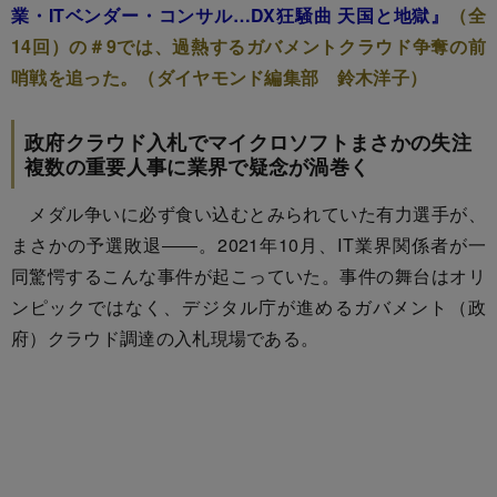
業・ITベンダー・コンサル…DX狂騒曲 天国と地獄』
（全
14回）の＃9では、過熱するガバメントクラウド争奪の前
哨戦を追った。（ダイヤモンド編集部 鈴木洋子）
政府クラウド入札でマイクロソフトまさかの失注
複数の重要人事に業界で疑念が渦巻く
メダル争いに必ず食い込むとみられていた有力選手が、
まさかの予選敗退――。2021年10月、IT業界関係者が一
同驚愕するこんな事件が起こっていた。事件の舞台はオリ
ンピックではなく、デジタル庁が進めるガバメント（政
府）クラウド調達の入札現場である。