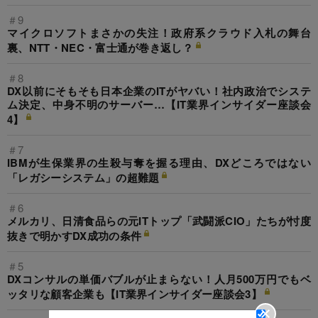
＃9
マイクロソフトまさかの失注！政府系クラウド入札の舞台
裏、NTT・NEC・富士通が巻き返し？
＃8
DX以前にそもそも日本企業のITがヤバい！社内政治でシステ
ム決定、中身不明のサーバー…【IT業界インサイダー座談会
4】
＃7
IBMが生保業界の生殺与奪を握る理由、DXどころではない
「レガシーシステム」の超難題
＃6
メルカリ、日清食品らの元ITトップ「武闘派CIO」たちが忖度
抜きで明かすDX成功の条件
＃5
DXコンサルの単価バブルが止まらない！人月500万円でもベ
ッタリな顧客企業も【IT業界インサイダー座談会3】