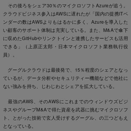
その後ろをシェア30％のマイクロソフトAzureが追う。
クラウドビジネス参入はAWSに遅れたが「国内の提携ITベ
ンダーの数はAWSよりもはるかに多く、Azureを導入した
い顧客のサポート体制は充実している。また、M&Aで傘下
に収めたGitHubやリンクトインと連携したサービスも活用
できる」（上原正太郎・日本マイクロソフト業務執行役
員）。
グーグルクラウドは最後発で、15％程度のシェアとなっ
ているが、データ分析やセキュリティー機能などで他社に
ない強みを持ち、じわじわとシェアを拡大している。
最強のAWS、そのAWSにこれまでのウィンドウズビジ
ネスやグループM&Aで得た資産を武器に挑むマイクロソフ
ト、とがった技術で玄人受けするグーグル、の三つどもえ
となっている。