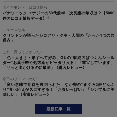
ダイヤモンド・口コミ情報
パナソニック エナジーの50代前半・次長級の年収は？【5000
件の口コミ情報データ】
ニュースな本
クリントンが語ったシロアリ・クモ・人間の「たった1つの共
通点」
これ、買ってよかった！
「色・大きさ・形すべて好み」GUの“収納力ばつぐんショル
ダー”お薬手帳や処方薬がピッタリ入る！「重宝しています」
「サッと出かけるのに最適」《購入レビュー》
今日のリーマンめし!!
「良い意味で期待を裏切られた」なか卯の“まぐろ2倍どんぶ
り”食べ応えがスゴすぎる！「お腹いっぱい」「シンプルに美
味しい」《実食レビュー》
最新記事一覧