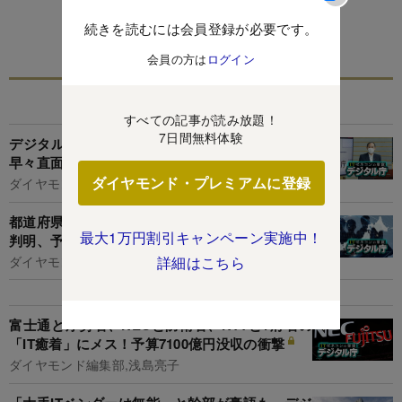
この特集を見る
続きを読むには会員登録が必要です。
会員の方は
ログイン
関連記事
すべての記事が読み放題！
7日間無料体験
デジタル庁が大嵐の船出、官民混合600人組織が
早々直面の「3大問題」の深刻
ダイヤモンド・プレミアムに登録
ダイヤモンド編集部,村井令二
都道府県「IT人材・予算」の驚愕格差が初調査で
最大1万円割引キャンペーン実施中！
判明、予算はほぼゼロから200億円まで
ダイヤモンド編集部,山本 輝
詳細はこちら
富士通と厚労省、NECと防衛省、NTTと7府省の
「IT癒着」にメス！予算7100億円没収の衝撃
ダイヤモンド編集部,浅島亮子