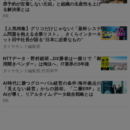
席予約が定着しない元凶」と組織の生産性を上げ
る解決策とは
PR
【人気特集】グリコだけじゃない!「基幹システ
ム問題を抱える企業リスト」、さくらインターネ
ット田中社長が語る“日本に必要なもの”
ダイヤモンド編集部
NTTデータ・野村総研...DX勝者は一握りで「御
用聞きベンダー」は淘汰へ、IT業界の5年後
ダイヤモンド編集部,竹田幸平
AI時代に勝つグローバル経営の条件:海外拠点の
「見えない経営」からの脱却。「二層ERP」と
AIが導く、リアルタイム·データ統合戦略とは
PR