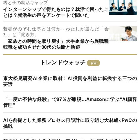
親と子の就活ギャップ
インターンシップで得たものは？就活で困ったこ
とは？就活生の声をアンケートで聞いた
若者がのぞむ仕事とは何か～わたしが選んだ「会
社」と「働き方」
「家族との時間を取り戻す」大手企業から異職種
転職を成功させた30代の決断と軌跡
トレンドウォッチ
東大松尾研発AI企業に取材！AI投資を利益に転換する三つの
要諦
「一度の不快な経験」で87％が離脱…Amazonに学ぶ“AI顧客
管理”
AIを前提とした業務プロセス再設計に取り組む大林組×PwCの
挑戦