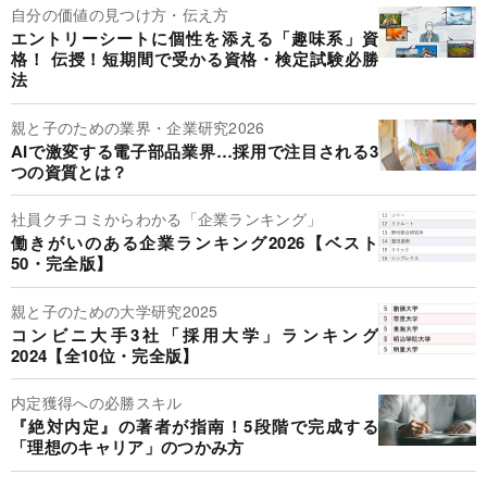
自分の価値の見つけ方・伝え方
エントリーシートに個性を添える「趣味系」資
格！ 伝授！短期間で受かる資格・検定試験必勝
法
親と子のための業界・企業研究2026
AIで激変する電子部品業界…採用で注目される3
つの資質とは？
社員クチコミからわかる「企業ランキング」
働きがいのある企業ランキング2026【ベスト
50・完全版】
親と子のための大学研究2025
コンビニ大手3社「採用大学」ランキング
2024【全10位・完全版】
内定獲得への必勝スキル
『絶対内定』の著者が指南！5段階で完成する
「理想のキャリア」のつかみ方