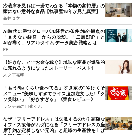
冷蔵庫を見れば一発でわかる「本物の富裕層」の
家にない意外な食品【執事歴18年が見た真実】
新井直之
AI時代に勝つグローバル経営の条件:海外拠点の
「見えない経営」からの脱却。「二層ERP」と
AIが導く、リアルタイム·データ統合戦略とは
PR
【好きなことでお金を稼ぐ】地味な商品が爆発的
に売れるようになったストーリー・ベスト1
木之下嘉明
「もう5回くらい食べてる」すき家の“やけくそ
メニュー”美味しすぎてライス追加注文した!「ク
ソ美味い」「好きすぎる」《実食レビュー》
ランチ命の山盛くん
なぜ「フリーアドレス」は失敗するのか? 高額な
オフィス改修がムダになる「フリーアドレスの座
席予約が定着しない元凶」と組織の生産性を上げ