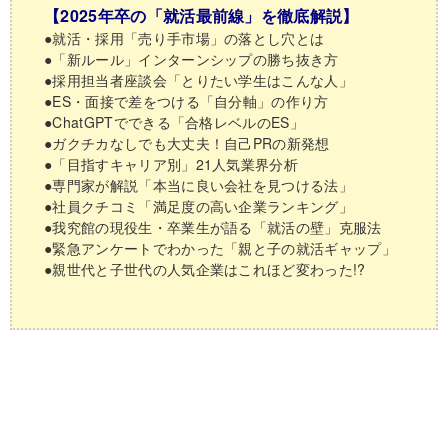
【2025年卒の「就活最前線」を徹底解説】
●就活・採用「売り手市場」の落とし穴とは
●「新ルール」インターンシップの勝ち抜き方
●採用担当者座談会「とりたい学生はこんな人」
●ES・面接で差をつける「自分軸」の作り方
●ChatGPTでできる「合格レベルのES」
●ガクチカなしでも大丈夫！自己PRの新発想
●「目指すキャリア別」21人気業界分析
●専門家が解説「本当に良い会社を見つける法」
●社員クチコミ「満足度の高い企業ランキング」
●我究館の現役生・卒業生が語る「就活の壁」克服法
●緊急アンケートでわかった「親と子の就活ギャップ」
●親世代と子世代の人気企業はこれほど変わった!?