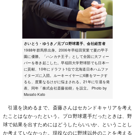
さいとう・ゆうき／元プロ野球選手、会社経営者
1988年群馬県出身。2006年早稲田実業で夏の甲子
園に優勝。「ハンカチ王子」として全国に大フィー
バーを巻き起こした。早稲田大学野球部でも日本一
に貢献、10年にドラフト1位で北海道日本ハムファ
イターズに入団。ルーキーイヤーに6勝をマークす
るも、度重なるけがに悩まされる。21年に引退を発
表、同年「株式会社斎藤佑樹」を設立。 Photo by
Masato Kato
引退を決めるまで、斎藤さんはセカンドキャリアを考え
たことはなかったという。プロ野球選手だったときは、野
球で結果を出すためにはどうしたらいいか、ということし
か考えていなかった。現役なのに野球以外のことを考える