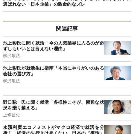
選ばれない「日本企業」の致命的なズレ
関連記事
池上彰氏に聞く就活「今の人気業界に入るのが必
ずしもいいとは言えない理由」
柳沢敬法
池上彰氏が就活生に指南「本当にやりがいのある
会社の選び方」
柳沢敬法
野口聡一氏に聞く就活「多様性こそが、困難な状
況を乗り越える」
上條昌史
永濱利廣エコノミストがマクロ経済で就活を分
析！「経済の先行きは悪くない、日本の『復活』