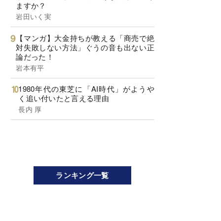
ますか？
岩田いく実
【マンガ】大金持ちが教える「商売で絶
対失敗しない方法」ぐうの音も出ない正
論だった！
岩本有平
1980年代の東芝に「AI時代」がようや
く追い付いたと言える理由
長内 厚
ランキング一覧