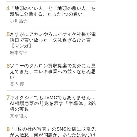
「地頭のいい人」と「地頭の悪い人」を
残酷に分断する、たった1つの違い。
小川晶子
さすがにアカンやろ…イケイケ社長が電
話口で言い放った「失礼過ぎるひと言」
【マンガ】
岩本有平
ソニーのタムロン買収提案で意外にも見
えてきた、エレキ事業への並々ならぬ思
い
長内 厚
キオクシアでもTSMCでもありません…
AI相場急落の前兆を示す「半導体」2銘
柄の実名
真壁昭夫
「1枚の社内写真」のSNS投稿に取引先
が大激怒…何が問題か、あなたは気づけ