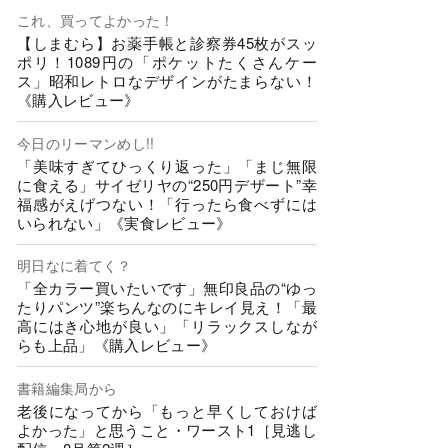
これ、買ってよかった！
【しまむら】お薬手帳と診察券45枚がスッ
ポリ！1089円の「ポケットたくさんケー
ス」昭和レトロなデザインがたまらない！
《購入レビュー》
今日のリーマンめし!!
「美味すぎてひっくり返った」「まじ無限
に食える」サイゼリヤの“250円デザート”幸
福感がえげつない！「行ったら食べずには
いられない」《実食レビュー》
明日なに着てく？
「全カラー買いたいです」無印良品の“ゆっ
たりパンツ”楽ちんなのにキレイ見え！「最
高にはき心地が良い」「リラックスしなが
らも上品」《購入レビュー》
書籍編集局から
老後になってから「もっと早くしておけば
よかった」と思うこと・ワースト1［見逃し