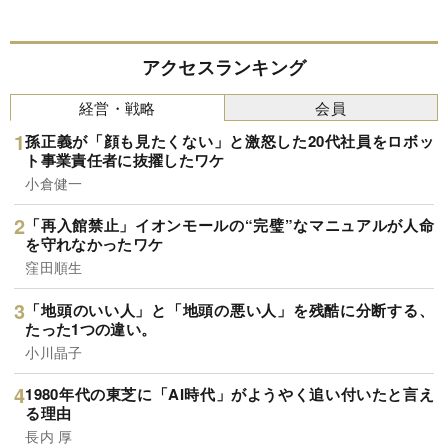
アクセスランキング
経営・戦略
会員
孫正義が「顔も見たくない」と激怒した20代社員をロボッ
ト事業責任者に抜擢したワケ
小倉健一
「再入館禁止」イオンモールの“完璧”なマニュアルが人命
を守れなかったワケ
窪田順生
「地頭のいい人」と「地頭の悪い人」を残酷に分断する、
たった1つの違い。
小川晶子
1980年代の東芝に「AI時代」がようやく追い付いたと言え
る理由
長内 厚