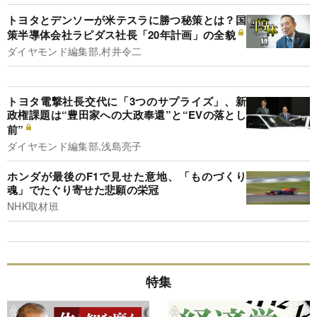
トヨタとデンソーが米テスラに勝つ秘策とは？国
策半導体会社ラピダス社長「20年計画」の全貌
ダイヤモンド編集部,村井令二
トヨタ電撃社長交代に「3つのサプライズ」、新
政権課題は“豊田家への大政奉還”と“EVの落とし
前”
ダイヤモンド編集部,浅島亮子
ホンダが最後のF1で見せた意地、「ものづくり
魂」でたぐり寄せた悲願の栄冠
NHK取材班
特集