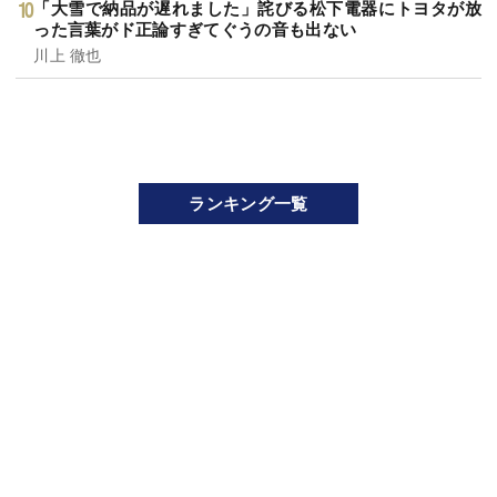
「大雪で納品が遅れました」詫びる松下電器にトヨタが放
った言葉がド正論すぎてぐうの音も出ない
川上 徹也
ランキング一覧