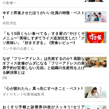
小倉健一
今すぐ昇進させたほうがいい社員の特徴・ベスト
1
本田淳也
「もう5回くらい食べてる」すき家の“やけくそ
メニュー”美味しすぎてライス追加注文した!「ク
ソ美味い」「好きすぎる」《実食レビュー》
ランチ命の山盛くん
なぜ「フリーアドレス」は失敗するのか? 高額な
オフィス改修がムダになる「フリーアドレスの座
席予約が定着しない元凶」と組織の生産性を上げ
る解決策とは
PR
「心が疲れたら」真っ先にすべきこと・ベスト1
ダイヤモンド社書籍編集局
おくすり手帳と診察券24枚がスッキリ!セリア