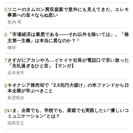
ソニーのタムロン買収提案で意外にも見えてきた、エレキ
事業への並々ならぬ思い
長内 厚
「市場経済は最悪である――それ以外を除いては」。「株
主第一主義」は本当に悪なのか？
橘玲
さすがにアカンやろ…イケイケ社長が電話口で言い放った
「失礼過ぎるひと言」【マンガ】
岩本有平
キオクシア株売却で「2.5兆円大儲け」の米ファンドから日
本企業が学ぶべきこと
真壁昭夫
いま、企業でも、学校でも、家庭でも実践したい“優しいコ
ミュニケーション”とは？
福島宏之