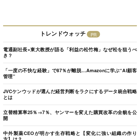
トレンドウォッチ
電通副社長×東大教授が語る「利益の松竹梅」なぜ松を狙うべ
き？
「一度の不快な経験」で87％が離脱…Amazonに学ぶ“AI顧客
管理”
JVCケンウッドが選んだ経営判断をラクにするデータ統合戦略
とは
立替精算率25％→7％、ヤンマーを変えた購買改革の全貌を公
開
中外製薬CEOが明かす生存戦略と【変化に強い組織の作り
方】は？