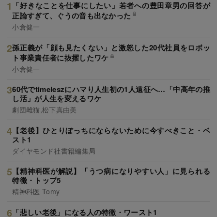
「好きなことを仕事にしたい」若者への豊田章男の回答が
正論すぎて、ぐうの音も出なかった
小倉健一
孫正義が「顔も見たくない」と激怒した20代社員をロボッ
ト事業責任者に抜擢したワケ
小倉健一
60代でtimeleszにハマり人生初の1人遠征へ…「中高年の推
し活」が人生を変えるワケ
劇団雌猫,松下真由美
【老後】ひとりぼっちにならないために今すべきこと・ベ
スト1
ダイヤモンド社書籍編集局
【精神科医が解説】「うつ病になりやすい人」に見られる
特徴・トップ5
精神科医 Tomy
「悲しい老後」になる人の特徴・ワースト1