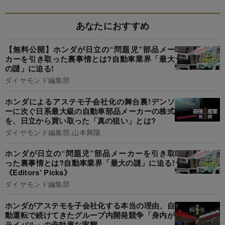
あなたにおすすめ
【無料公開】ホンダが日立の“問題児”部品メー
カーを引き取った裏事情とは?自動車業界「最大
の謎」に迫る!
ダイヤモンド編集部
ホンダによるアステモ子会社化の舞台裏!デンソ
ーに次ぐ日系最大級の自動車部品メーカーの株式
を、日立から買い取った「真の狙い」とは?
ダイヤモンド編集部,山本興陽
ホンダが日立の“問題児”部品メーカーを引き取
った裏事情とは?自動車業界「最大の謎」に迫る!
《Editors' Picks》
ダイヤモンド編集部
ホンダがアステモを子会社化する本当の理由、自
動運転で続けてきたグループ内開発競争「身内が
ライバル」の非効率な実態