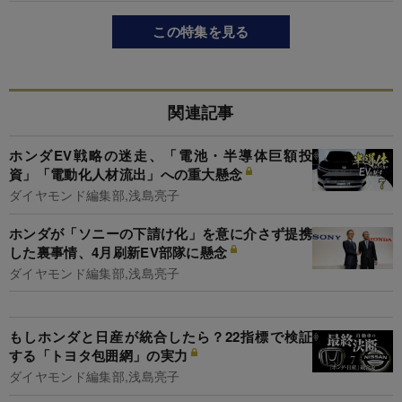
この特集を見る
関連記事
ホンダEV戦略の迷走、「電池・半導体巨額投
資」「電動化人材流出」への重大懸念
ダイヤモンド編集部,浅島亮子
ホンダが「ソニーの下請け化」を意に介さず提携
した裏事情、4月刷新EV部隊に懸念
ダイヤモンド編集部,浅島亮子
もしホンダと日産が統合したら？22指標で検証
する「トヨタ包囲網」の実力
ダイヤモンド編集部,浅島亮子