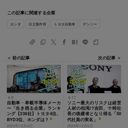
この記事に関連する企業
ホンダ
日立製作所
トヨタ自動車
デンソー
＜ 前の記事
次の記事 ＞
＃9
＃11
自動車・車載半導体メーカ
ソニー最大のリスクは経営
ー「生き残る企業」ランキ
人材の枯渇!?吉田、十時社
ング【236社】トヨタ4位、
長の後継者となり得る「50
BYD3位、ホンダは？
代社員の実名」
2023年12月4日
2023年12月6日