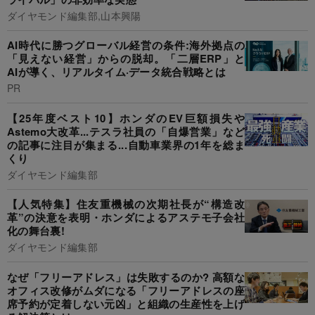
ダイヤモンド編集部,山本興陽
AI時代に勝つグローバル経営の条件:海外拠点の
「見えない経営」からの脱却。「二層ERP」と
AIが導く、リアルタイム·データ統合戦略とは
PR
【25年度ベスト10】ホンダのEV巨額損失や
Astemo大改革...テスラ社員の「自爆営業」など
の記事に注目が集まる...自動車業界の1年を総ま
くり
ダイヤモンド編集部
【人気特集】住友重機械の次期社長が“構造改
革”の決意を表明・ホンダによるアステモ子会社
化の舞台裏!
ダイヤモンド編集部
なぜ「フリーアドレス」は失敗するのか? 高額な
オフィス改修がムダになる「フリーアドレスの座
席予約が定着しない元凶」と組織の生産性を上げ