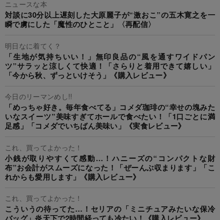
ニュースな本
対談に30分以上遅刻した大原麗子が“激おこ”の五木寛之を一
瞬で虜にした「魔性のひとこと」〈再配信〉
明日なに着てく？
「生地が気持ちいい！」無印良品の“風を通すワイドパン
ツ”サラッと涼しくて快適！「さらりと着用できて嬉しい」
「今から秋、ずっといけそう」《購入レビュー》
今日のリーマンめし!!
「めっちゃ好き。毎年食べてる」コメダ珈琲の“幸せの塊みた
いなスイーツ”美味すぎてホールで食べたい！「1口ごとに満
足感」「コメダでいちばん美味い」《実食レビュー》
これ、買ってよかった！
小銭が取りやすくて感動…！ハニーズの“コンパクトな財
布”お会計がスムーズになった！「ぜーんぶ収まります」「こ
れからも愛用します」《購入レビュー》
これ、買ってよかった！
こういうの待ってた…！セリアの「ミニチュアみたいな保冷
バッグ」炎天下で2時間経っても冷たい！《購入レビュー》