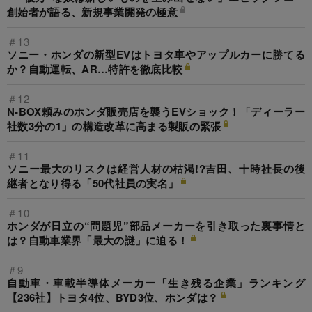
創始者が語る、新規事業開発の極意
＃13
ソニー・ホンダの新型EVはトヨタ車やアップルカーに勝てる
か？自動運転、AR…特許を徹底比較
＃12
N-BOX頼みのホンダ販売店を襲うEVショック！「ディーラー
社数3分の1」の構造改革に高まる製販の緊張
＃11
ソニー最大のリスクは経営人材の枯渇!?吉田、十時社長の後
継者となり得る「50代社員の実名」
＃10
ホンダが日立の“問題児”部品メーカーを引き取った裏事情と
は？自動車業界「最大の謎」に迫る！
＃9
自動車・車載半導体メーカー「生き残る企業」ランキング
【236社】トヨタ4位、BYD3位、ホンダは？