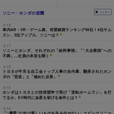
ソニー・ホンダの逆襲
フォロー
＃18
車内AR・VR・ゲーム株、有望銘柄ランキング56社！4位サム
スン、5位アップル、ソニーは？
＃17
ソニーとホンダ、それぞれの「給料事情」「“大企業病”への
不満」…社員の本音を聞く
＃16
トヨタが牛耳る自工会トップ人事の全内幕、翻弄されたホン
ダの「悲哀」と「秘めた反骨」
＃15
ホンダはトヨタとの技術競争で再び「逆転ホームラン」を打
てるか、EV時代に金星を挙げる条件とは？
＃14
「“優秀”な奴は新しいものを生み出せない」エピックソニー