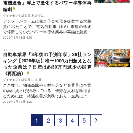
電機連合」浮上で激化するパワー半導体再
編劇
ダイヤモンド編集部,村井令二
デンソーがロームに完全子会社化を提案する大勝
負に出たことで、電気自動車（EV）市場の低迷
で停滞していたパワー半導体業界の再編は急展開
を迎えた。デンソーに対抗するのが、ロームと提
2026年3月18日 4:55
携協議を進めてきた東芝だ。ダイヤモンド編集部
の取材から、三菱電機を巻き込んだ「大連合構
＃1
想」の輪郭も浮かび上がる。ロームを巡り激化す
自動車業界「3年後の予測年収」36社ラン
る、水面下の主導権争いの攻防に迫る。
キング【2026年版】唯一1000万円超えとな
った企業は？日産は約30万円減少の試算
《再配信》
ダイヤモンド編集部,山本 輝
ここ数年、物価高騰や人材不足などを背景に企業
の高い賃上げが続いている。優秀な人材を獲得す
るためには、待遇改善が急務であり、企業による
賃上げ競争の様相を呈している。そこで、自動車
2026年3月11日 4:20
業界の将来の予測年収を独自に推計し、全36社の
ランキングを作成した。
1
2
3
4
5