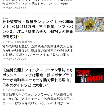
合弁会社立ち上げを発表した。しかし、それから
5カ月で合弁を巡る協議は“破談”となってしまっ
2026年6月29日 5:30
た。三菱電機とアイシンの異業種タッグが頓挫し
た実情に迫る。
＃14
社外監査役・報酬ランキング【上位2500
人】1位は4588万円！三井物産、ソフトバ
ンクG、JT…「監査の番人」4574人の最新
待遇序列
ダイヤモンド編集部,清水理裕
社外取締役と並び、企業統治の実効性を支える存
在が社外監査役だ。取締役の業務執行や会計処理
を外部の立場からチェックする「監査の番人」
は、どれほどの報酬を得ているのか。ダイヤモン
2026年6月29日 4:40
ド編集部は、有価証券報告書の役員報酬データを
基に、上場企業の社外監査役4574人の推計報酬額
【無料公開】フォルクスワーゲン撃沈でも
を独自試算した。今回は、社外監査役・報酬ラン
ボッシュ・コンチは躍進！独メガサプライ
キングの前編として、上位2500人の実名、兼務社
ヤーが自動車メーカーを陰で操れる理由、
数、推計報酬額の合計を公開する。トップの金額
は4588万円。3000万円超の社外監査役も13人に
日本のケイレツとは大違い
上った。
ダイヤモンド編集部
独自動車大手のフォルクスワーゲンが大規模なリ
ストラに追い込まれる一方、独自動車部品大手の
ボッシュは快走を続けている。その理由は、自動