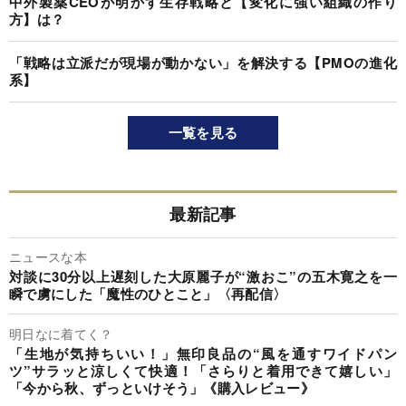
中外製薬CEOが明かす生存戦略と【変化に強い組織の作り
方】は？
「戦略は立派だが現場が動かない」を解決する【PMOの進化
系】
一覧を見る
最新記事
ニュースな本
対談に30分以上遅刻した大原麗子が“激おこ”の五木寛之を一
瞬で虜にした「魔性のひとこと」〈再配信〉
明日なに着てく？
「生地が気持ちいい！」無印良品の“風を通すワイドパン
ツ”サラッと涼しくて快適！「さらりと着用できて嬉しい」
「今から秋、ずっといけそう」《購入レビュー》