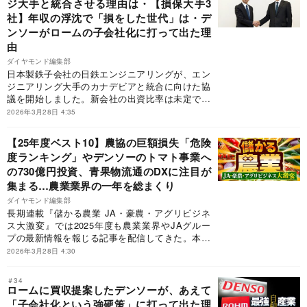
ジ大手と統合させる理由は・【損保大手3
社】年収の浮沈で「損をした世代」は・デ
ンソーがロームの子会社化に打って出た理
由
ダイヤモンド編集部
日本製鉄子会社の日鉄エンジニアリングが、エン
ジニアリング大手のカナデビアと統合に向けた協
議を開始しました。新会社の出資比率は未定です
が、日鉄が日鉄エンジを「非連結化」することは
2026年3月28日 4:35
確実とみられます。日鉄が日鉄エンジの統合先に
非鉄鋼系メーカーを選んだ理由を解明するととも
【25年度ベスト10】農協の巨額損失「危険
に、日鉄エンジの日鉄グループからの分離が不可
度ランキング」やデンソーのトマト事業へ
避とみられる理由を明らかにします。
の730億円投資、青果物流通のDXに注目が
集まる…農業業界の一年を総まくり
ダイヤモンド編集部
長期連載『儲かる農業 JA・豪農・アグリビジネ
ス大激変』では2025年度も農業業界やJAグルー
プの最新情報を報じる記事を配信してきた。本稿
では、25年4月1日～26年3月27日に配信し、読者
2026年3月28日 4:30
の支持を集めたトップ10の記事を紹介する。首位
は、農協の債券運用の失敗による巨額損失の危険
＃34
度をランキング形式で明らかにする記事だった。
ロームに買収提案したデンソーが、あえて
上位には、デンソーによる農業ビジネスへの投資
「子会社化という強硬策」に打って出た理