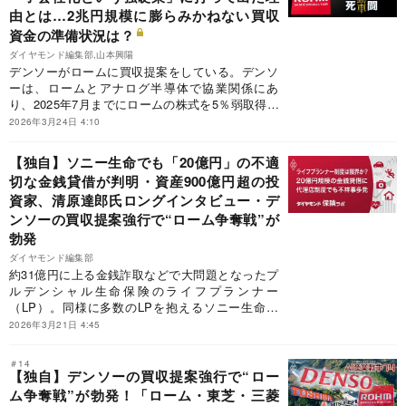
や、旧態依然とした青果流通をAI（人工知能）や
由とは…2兆円規模に膨らみかねない買収
デジタル化で刷新する動きに関連する記事が入っ
資金の準備状況は？
た。人気記事を振り返り、この一年の農業業界の
動向をおさらいする。
ダイヤモンド編集部,山本興陽
デンソーがロームに買収提案をしている。デンソ
ーは、ロームとアナログ半導体で協業関係にあ
り、2025年7月までにロームの株式を5％弱取得し
た。円満な関係を築いてきたにもかかわらず、な
2026年3月24日 4:10
ぜ、ロームの子会社化という強硬策に打って出た
のか。また、買収提案が明らかになったことで、
【独自】ソニー生命でも「20億円」の不適
ロームの時価総額は上昇している。デンソーは膨
切な金銭貸借が判明・資産900億円超の投
れ上がる買収資金を用意できるのか。買収提案の
資家、清原達郎氏ロングインタビュー・デ
舞台裏と買収資金の準備状況を明らかにする。
ンソーの買収提案強行で“ローム争奪戦”が
勃発
ダイヤモンド編集部
約31億円に上る金銭詐取などで大問題となったプ
ルデンシャル生命保険のライフプランナー
（LP）。同様に多数のLPを抱えるソニー生命保
険でも、20億円規模の不適切な金銭貸借が行われ
2026年3月21日 4:45
ていたことがダイヤモンド編集部の取材で分かり
ました。また、独立開業できる代理店制度でも多
＃14
数の不正が発覚し、やむなく制度を廃止すること
【独自】デンソーの買収提案強行で“ロー
になりました。いったい何が起こっているのでし
ム争奪戦”が勃発！「ローム・東芝・三菱
ょうか。その中身を深掘りします。