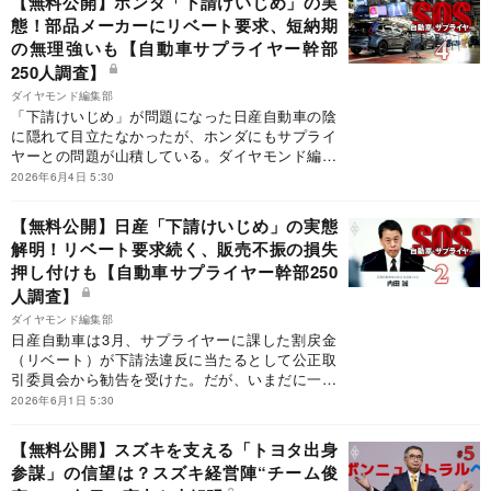
【無料公開】ホンダ「下請けいじめ」の実
などを内製する垂直統合の時代に置き去りにされ
態！部品メーカーにリベート要求、短納期
つつある。自動車のサプライチェーンの緊急事態
の無理強いも【自動車サプライヤー幹部
に迫った。
250人調査】
ダイヤモンド編集部
「下請けいじめ」が問題になった日産自動車の陰
に隠れて目立たなかったが、ホンダにもサプライ
ヤーとの問題が山積している。ダイヤモンド編集
部の自動車メーカー取引先アンケートで、ホンダ
2026年6月4日 5:30
が部品メーカーにリベートを要求していること
や、海外での部品調達で原価低減の圧力をいまだ
【無料公開】日産「下請けいじめ」の実態
強くかけていることが明らかになった。ホンダの
解明！リベート要求続く、販売不振の損失
サプライヤー政策の問題点に迫る。
押し付けも【自動車サプライヤー幹部250
人調査】
ダイヤモンド編集部
日産自動車は3月、サプライヤーに課した割戻金
（リベート）が下請法違反に当たるとして公正取
引委員会から勧告を受けた。だが、いまだに一部
社員がリベートを要求していることがダイヤモン
2026年6月1日 5:30
ド編集部の調べで分かった。「下請けいじめ」で
利益を圧迫されてきた部品メーカーが、日産から
【無料公開】スズキを支える「トヨタ出身
の見積もり依頼を拒むケースが発生しており、ク
参謀」の信望は？スズキ経営陣“チーム俊
ルマの開発にも支障を来しかねない状況だ。サプ