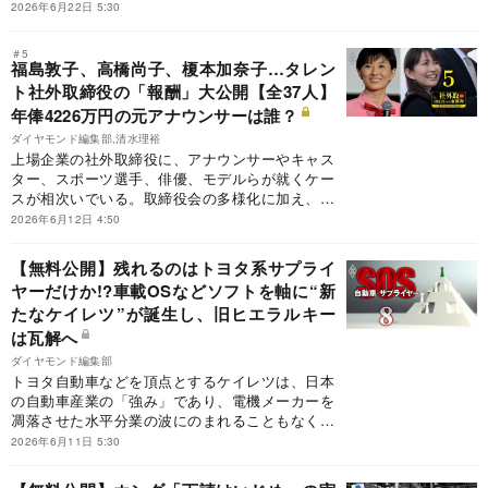
車メーカーに唯々諾々と従うばかりでない独自の
2026年6月22日 5:30
戦略と、ビジネスモデルの転換にあった。また、
米テスラや中国BYDなど大手EVメーカーは部品
＃5
の内製化を進め、サプライヤーの存在感が薄れて
福島敦子、高橋尚子、榎本加奈子…タレン
いる。そうした中、日系自動車部品メーカーは生
ト社外取締役の「報酬」大公開【全37人】
き残ることができるのか。世界で進むサプライヤ
年俸4226万円の元アナウンサーは誰？
ー再編などから日本の自動車産業の課題を明らか
ダイヤモンド編集部,清水理裕
にするとともに、勝ち筋に迫る。
上場企業の社外取締役に、アナウンサーやキャス
ター、スポーツ選手、俳優、モデルらが就くケー
スが相次いでいる。取締役会の多様化に加え、知
名度や発信力、生活者目線を取り込む狙いもある
2026年6月12日 4:50
が、彼ら彼女らは実際にどれほどの報酬を得てい
るのか。ダイヤモンド編集部が主な「タレント社
【無料公開】残れるのはトヨタ系サプライ
外取」をピックアップし、37人の実名と報酬リス
ヤーだけか!?車載OSなどソフトを軸に“新
トをまとめた。今回は、報酬額の高い順にタレン
たなケイレツ”が誕生し、旧ヒエラルキー
ト社外取の顔触れを見ていく。
は瓦解へ
ダイヤモンド編集部
トヨタ自動車などを頂点とするケイレツは、日本
の自動車産業の「強み」であり、電機メーカーを
凋落させた水平分業の波にのまれることもなく生
き残った。だが、自動車産業が右肩上がりの時代
2026年6月11日 5:30
は終焉。ケイレツのヒエラルキー構造は傘下の企
業から機動力を奪い、EVメーカーがバッテリー