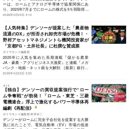
ーは、ロームとアナログ半導体で協業関係にあ
り、2025年7月までにロームの株式を5％弱取得し
た。円満な関係を築いてきたにもかかわらず、な
2026年4月24日 4:10
ぜ、ロームの子会社化という強硬策に打って出た
のか。また、買収提案が明らかになったことで、
【人気特集】デンソーが提案した「農産物
ロームの時価総額は上昇している。デンソーは膨
流通のDX」が拒否され卸売市場が危機！・
れ上がる買収資金を用意できるのか。買収提案の
野村アセットマネジメントら機関投資家が
舞台裏と買収資金の準備状況を明らかにする。
「京都FG・土井社長」に杜撰な賛成票
ダイヤモンド編集部
2025年に人気を集めた長期連載『儲かる農業
JA・豪農・アグリビジネス大激変』と連載『メガ
バンク・地銀・ネット銀を大解剖 ［最新］銀行ラ
ンキング』。人気特集と連載を振り返る『見逃し
2026年4月22日 5:20
厳禁！編集部イチ推し 人気特集』では、2本の記
事を紹介します。（ダイヤモンド編集部・情報は
＃14
記事公開時点のもの）
【独自】デンソーの買収提案強行で“ロー
ム争奪戦”が勃発！「ローム・東芝・三菱
電機連合」浮上で激化するパワー半導体再
編劇《再配信》
ダイヤモンド編集部,村井令二
デンソーがロームに完全子会社化を提案する大勝
負に出たことで、電気自動車（EV）市場の低迷