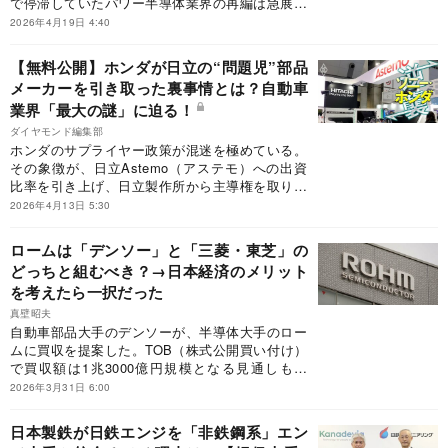
で停滞していたパワー半導体業界の再編は急展開
を迎えた。デンソーに対抗するのが、ロームと提
2026年4月19日 4:40
携協議を進めてきた東芝だ。ダイヤモンド編集部
の取材から、三菱電機を巻き込んだ「大連合構
【無料公開】ホンダが日立の“問題児”部品
想」の輪郭も浮かび上がる。ロームを巡り激化す
メーカーを引き取った裏事情とは？自動車
る、水面下の主導権争いの攻防に迫る。
業界「最大の謎」に迫る！
ダイヤモンド編集部
ホンダのサプライヤー政策が混迷を極めている。
その象徴が、日立Astemo（アステモ）への出資
比率を引き上げ、日立製作所から主導権を取り戻
したことだ。アステモは、競合するデンソーと比
2026年4月13日 5:30
べて収益力や技術力に課題が多く、EV時代のホ
ンダの足かせになりかねない。
ロームは「デンソー」と「三菱・東芝」の
どっちと組むべき？→日本経済のメリット
を考えたら一択だった
真壁昭夫
自動車部品大手のデンソーが、半導体大手のロー
ムに買収を提案した。TOB（株式公開買い付け）
で買収額は1兆3000億円規模となる見通しもあ
る。一方、ロームは三菱電機、東芝とパワー半導
2026年3月31日 6:00
体事業を統合する交渉に入ったことが明らかに。
ロームが進むべき道とは。
日本製鉄が日鉄エンジを「非鉄鋼系」エン