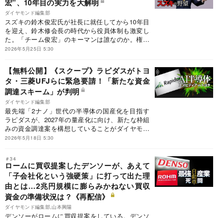
宏”、10年目の実力を大解明
ライヤー幹部ら251人から回答を得たアンケート
を基に、日産の問題点を炙り出す。
ダイヤモンド編集部
スズキの鈴木俊宏氏が社長に就任してから10年目
を迎え、鈴木修会長の時代から役員体制も激変し
た。「チーム俊宏」のキーマンは誰なのか。権力
構造を解明し、トヨタ自動車出身の参謀の実力に
2026年5月25日 5:30
迫る。
【無料公開】《スクープ》ラピダスがトヨ
タ・三菱UFJらに緊急要請！「新たな資金
調達スキーム」が判明
ダイヤモンド編集部
最先端「2ナノ」世代の半導体の国産化を目指す
ラピダスが、2027年の量産化に向け、新たな枠組
みの資金調達案を構想していることがダイヤモン
ド編集部の取材で分かった。水面下で調整が進む
2026年5月18日 5:30
ラピダスの資金調達スキームの全容を明かす。
＃34
ロームに買収提案したデンソーが、あえて
「子会社化という強硬策」に打って出た理
由とは…2兆円規模に膨らみかねない買収
資金の準備状況は？《再配信》
ダイヤモンド編集部,山本興陽
デンソーがロームに買収提案をしている。デンソ