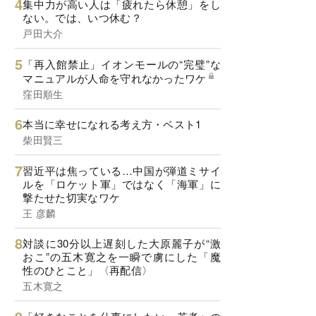
集中力が高い人は「疲れたら休憩」をし
ない。では、いつ休む？
戸田大介
「再入館禁止」イオンモールの“完璧”な
マニュアルが人命を守れなかったワケ
窪田順生
本当に幸せになれる考え方・ベスト1
柴田賢三
習近平は焦っている…中国が弾道ミサイ
ルを「ロケット軍」ではなく「海軍」に
撃たせた切実なワケ
王 彦麟
対談に30分以上遅刻した大原麗子が“激
おこ”の五木寛之を一瞬で虜にした「魔
性のひとこと」〈再配信〉
五木寛之