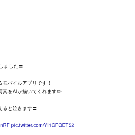
スしました〓
るモバイルアプリです！
真をAIが描いてくれます✏️
えると泣きます〓
oWnRF
pic.twitter.com/YI1GFQET52