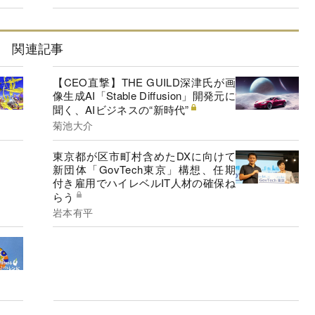
関連記事
【CEO直撃】THE GUILD深津氏が画
像生成AI「Stable Diffusion」開発元に
聞く、AIビジネスの“新時代”
菊池大介
東京都が区市町村含めたDXに向けて
新団体「GovTech東京」構想、任期
付き雇用でハイレベルIT人材の確保ね
らう
岩本有平