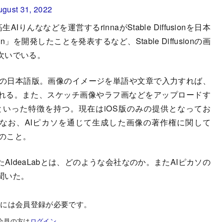
ugust 31, 2022
Iりんななどを運営するrinnaがStable Diffusionを日本
usion」を開発したことを発表するなど、Stable Diffusionの画
次いでいる。
fusionの日本語版。画像のイメージを単語や文章で入力すれば、
くれる。また、スケッチ画像やラフ画などをアップロードす
いった特徴を持つ。現在はiOS版のみの提供となってお
う。なお、AIピカソを通じて生成した画像の著作権に関して
るとのこと。
AIdeaLabとは、どのような会社なのか。またAIピカソの
聞いた。
むには会員登録が必要です。
会員の方は
ログイン