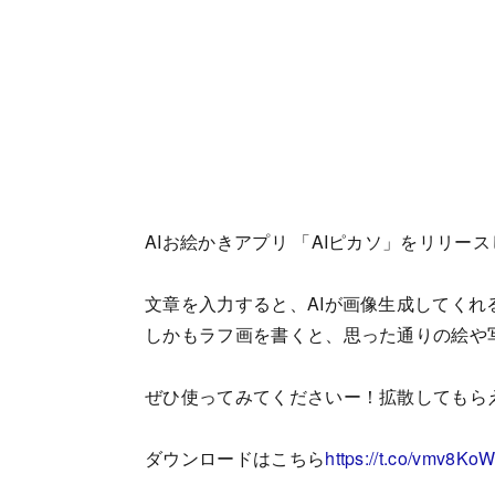
AIお絵かきアプリ 「AIピカソ」をリリー
文章を入力すると、AIが画像生成してくれ
しかもラフ画を書くと、思った通りの絵や写
ぜひ使ってみてくださいー！拡散してもら
ダウンロードはこちら
https://t.co/vmv8K