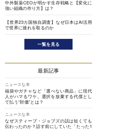
中外製薬CEOが明かす生存戦略と【変化に
強い組織の作り方】は？
【世界23カ国独自調査】なぜ日本はAI活用
で世界に後れを取るのか
一覧を見る
最新記事
ニュースな本
福袋やガチャなど「選べない商品」に現代
人がハマるワケ。選択を放棄する代償とし
て払う“対価”とは？
ニュースな本
なぜスティーブ・ジョブズの話は短くても
伝わったのか？話す前にしていた「たった1