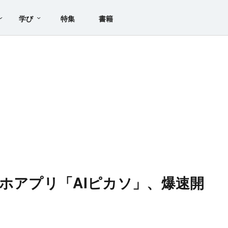
学び
特集
書籍
マホアプリ「AIピカソ」、爆速開
は