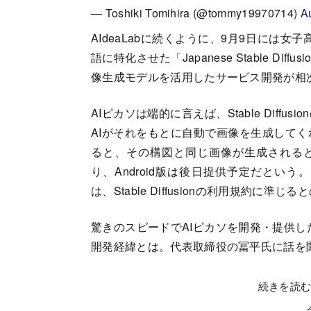
— Toshiki Tomihira (@tommy19970714)
A
AIdeaLabに続くように、9月9日には女子高生A
語に特化させた「Japanese Stable Diff
像生成モデルを活用したサービス開発が相
AIピカソは端的に言えば、Stable Dif
AIがそれをもとに自動で画像を生成して
ると、その構図と同じ画像が生成されると
り、Android版は後日提供予定だとい
は、Stable Diffusionの利用規約に準じ
驚きのスピードでAIピカソを開発・提供した
開発経緯とは。代表取締役の冨平氏に話を
続きを読