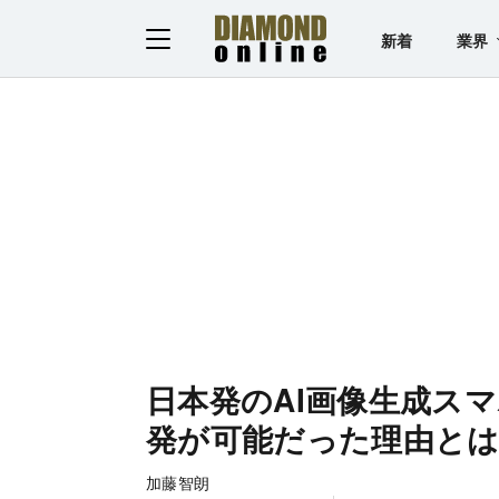
新着
業界
日本発のAI画像生成ス
発が可能だった理由と
加藤智朗