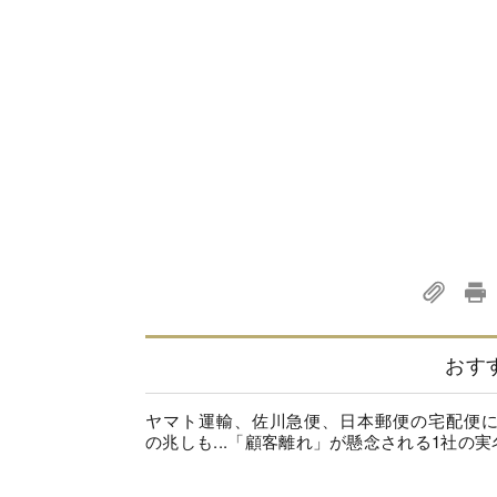
おす
ヤマト運輸、佐川急便、日本郵便の宅配便
の兆しも...「顧客離れ」が懸念される1社の実