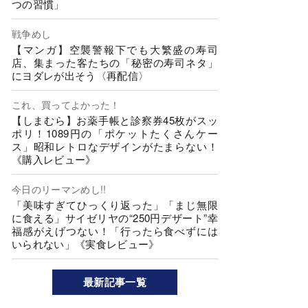
つの習慣」
戦争めし
【マンガ】空襲警報下でも大繁盛の寿司
店、集まった客たちの「秘密の寿司ネタ」
にヨダレが出そう〈再配信〉
これ、買ってよかった！
【しまむら】お薬手帳と診察券45枚がスッ
ポリ！1089円の「ポケットたくさんケー
ス」昭和レトロなデザインがたまらない！
《購入レビュー》
今日のリーマンめし!!
「美味すぎてひっくり返った」「まじ無限
に食える」サイゼリヤの“250円デザート”幸
福感がえげつない！「行ったら食べずには
いられない」《実食レビュー》
最新記事一覧